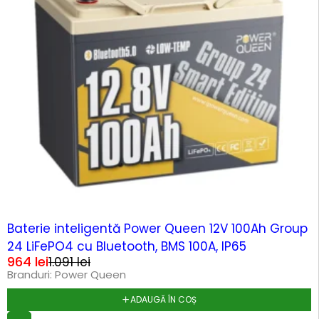
-12%
Baterie inteligentă Power Queen 12V 100Ah Group
24 LiFePO4 cu Bluetooth, BMS 100A, IP65
964
lei
1.091
lei
Branduri:
Power Queen
ADAUGĂ ÎN COȘ