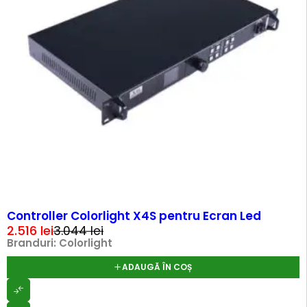
-17%
Controller Colorlight X4S pentru Ecran Led
2.516
lei
3.044
lei
Branduri:
Colorlight
ADAUGĂ ÎN COȘ