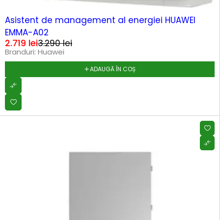
-17%
Asistent de management al energiei HUAWEI
EMMA-A02
2.719
lei
3.290
lei
Branduri:
Huawei
ADAUGĂ ÎN COȘ