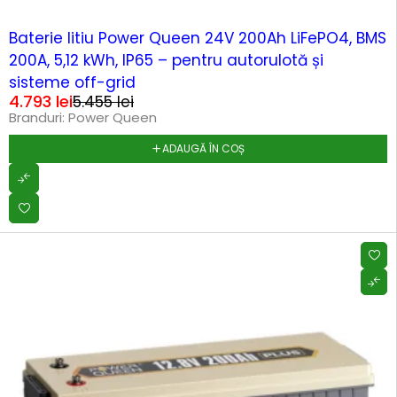
-12%
Baterie litiu Power Queen 24V 200Ah LiFePO4, BMS
200A, 5,12 kWh, IP65 – pentru autorulotă și
sisteme off-grid
4.793
lei
5.455
lei
Branduri:
Power Queen
ADAUGĂ ÎN COȘ