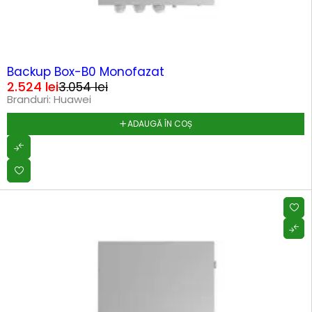
-17%
Backup Box-B0 Monofazat
2.524
lei
3.054
lei
Branduri:
Huawei
ADAUGĂ ÎN COȘ