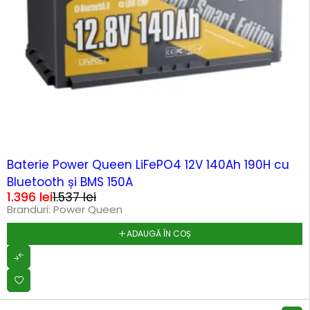
-9%
Baterie Power Queen LiFePO4 12V 140Ah 190H cu
Bluetooth și BMS 150A
1.396
lei
1.537
lei
Branduri:
Power Queen
ADAUGĂ ÎN COȘ