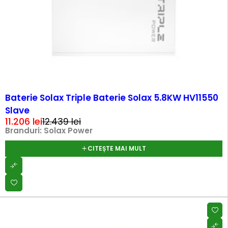
SOLD OUT
Baterie Solax Triple Baterie Solax 5.8KW HV11550
Slave
11.206
lei
12.439
lei
Branduri:
Solax Power
CITEȘTE MAI MULT