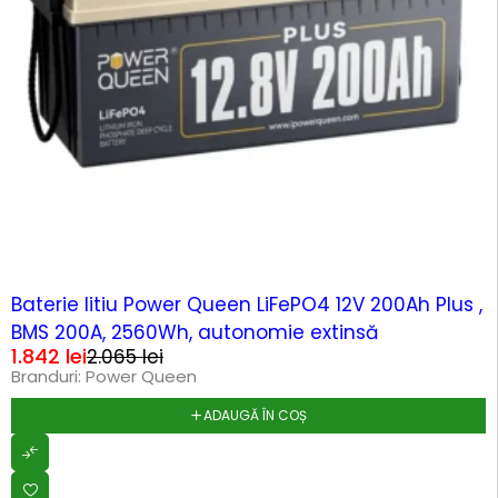
-11%
Baterie litiu Power Queen LiFePO4 12V 200Ah Plus ,
BMS 200A, 2560Wh, autonomie extinsă
1.842
lei
2.065
lei
Branduri:
Power Queen
ADAUGĂ ÎN COȘ