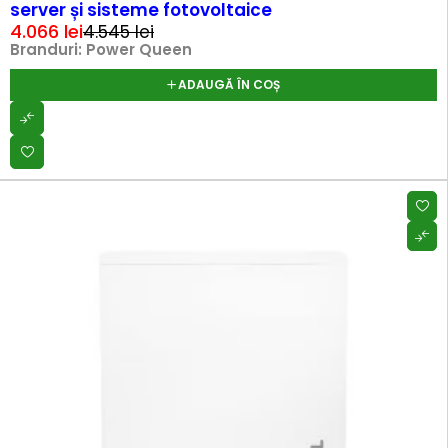
server și sisteme fotovoltaice
4.066
lei
4.545
lei
Branduri:
Power Queen
ADAUGĂ ÎN COȘ