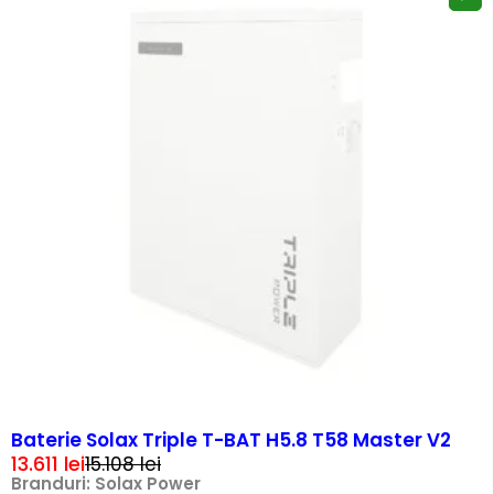
SOLD OUT
Baterie Solax Triple T-BAT H5.8 T58 Master V2
13.611
lei
15.108
lei
Branduri:
Solax Power