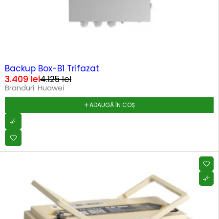
-17%
Backup Box-B1 Trifazat
3.409
lei
4.125
lei
Branduri:
Huawei
ADAUGĂ ÎN COȘ