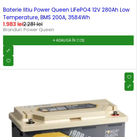
-13%
Baterie litiu Power Queen LiFePO4 12V 280Ah Low
Temperature, BMS 200A, 3584Wh
1.983
lei
2.281
lei
Branduri:
Power Queen
ADAUGĂ ÎN COȘ