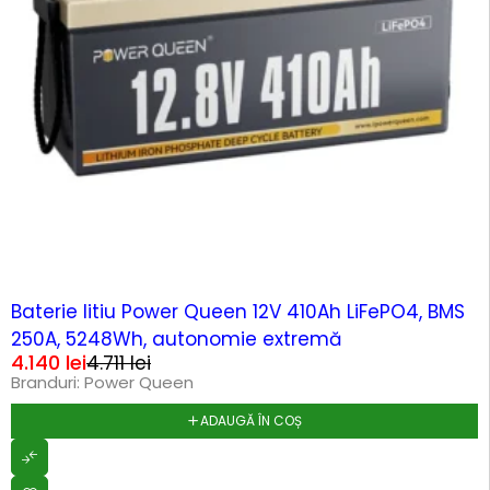
-12%
Baterie litiu Power Queen 12V 410Ah LiFePO4, BMS
250A, 5248Wh, autonomie extremă
4.140
lei
4.711
lei
Branduri:
Power Queen
ADAUGĂ ÎN COȘ