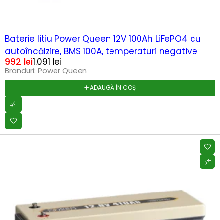
-9%
Baterie litiu Power Queen 12V 100Ah LiFePO4 cu
autoîncălzire, BMS 100A, temperaturi negative
992
lei
1.091
lei
Branduri:
Power Queen
ADAUGĂ ÎN COȘ