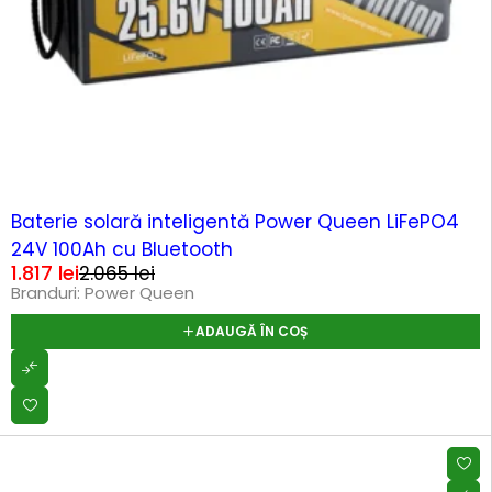
-12%
Baterie solară inteligentă Power Queen LiFePO4
24V 100Ah cu Bluetooth
1.817
lei
2.065
lei
Branduri:
Power Queen
ADAUGĂ ÎN COȘ