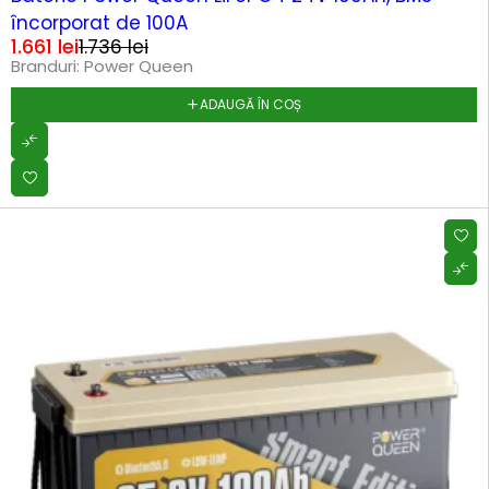
încorporat de 100A
1.661
lei
1.736
lei
Branduri:
Power Queen
ADAUGĂ ÎN COȘ