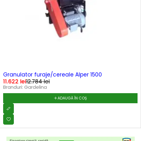
-9%
HOT
Granulator furaje/cereale Alper 1500
11.622
lei
12.784
lei
Branduri:
Gardelina
ADAUGĂ ÎN COȘ