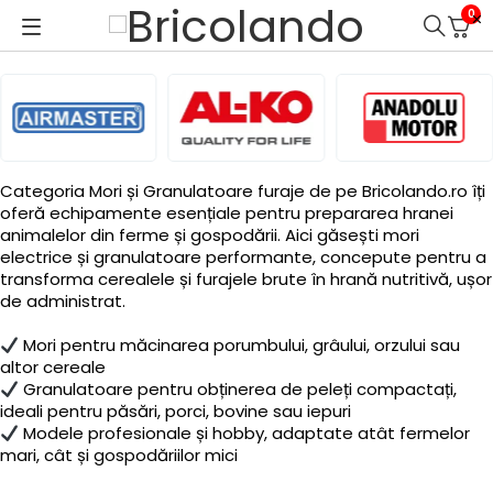
0
Categoria Mori și Granulatoare furaje de pe Bricolando.ro îți
oferă echipamente esențiale pentru prepararea hranei
animalelor din ferme și gospodării. Aici găsești mori
electrice și granulatoare performante, concepute pentru a
transforma cerealele și furajele brute în hrană nutritivă, ușor
de administrat.
Mori pentru măcinarea porumbului, grâului, orzului sau
altor cereale
Granulatoare pentru obținerea de peleți compactați,
ideali pentru păsări, porci, bovine sau iepuri
Modele profesionale și hobby, adaptate atât fermelor
mari, cât și gospodăriilor mici