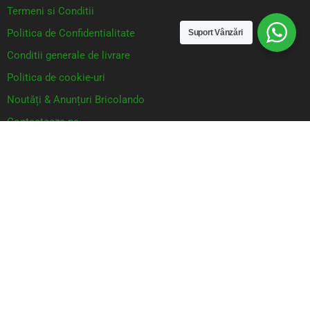
Termeni si Conditii
Politica de Confidentialitate
Suport Vânzări
Conditii generale de livrare
Politica de cookie-uri
Noutăți & Anunțuri Bricolando
Contacteaza-ne
Inspiratie
Inovație și sustenabilitate
Proiecte pentru avansați
Proiecte pentru casă
Proiecte pentru începători
Sfaturi pentru grădinărit
Tendințe DIY actuale
Tutoriale pas cu pas