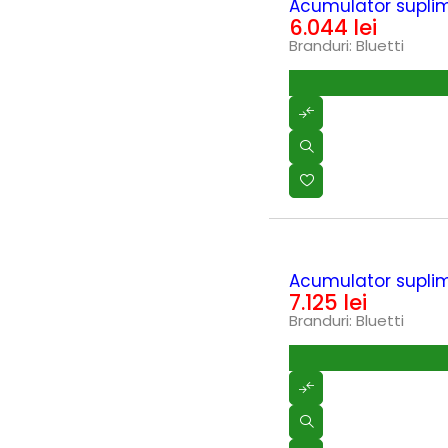
Dormak
(0)
Acumulator supli
DREMEL
6.044
lei
(0)
efco
(0)
Branduri:
Bluetti
EGO POWER
(0)
Enoitalia
(0)
EUROBOOR
(0)
Fierastraie cu acumulator
(0)
Fini
(30)
Flex
(392)
Gardelina
(122)
Generatoare
(0)
Generatoare - Diesel
(0)
Ghibli & Wirbel
(1)
Globiz
(0)
HOT
Acumulator supli
GREENFIELD
(13)
7.125
lei
Grifo
(0)
Branduri:
Bluetti
Grillo
(6)
GROWATT
(0)
Gude
(1)
HANDY
(1)
Hecht
(0)
Huawei
(40)
HUSQVARNA
(0)