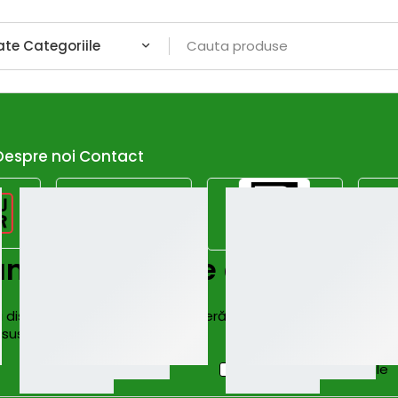
Despre noi
Contact
anourilor solare de mici di
ni disponibile pe Bricolando.ro oferă soluții accesibile și ef
 sustenabil!
Afiseaza dor promotiile