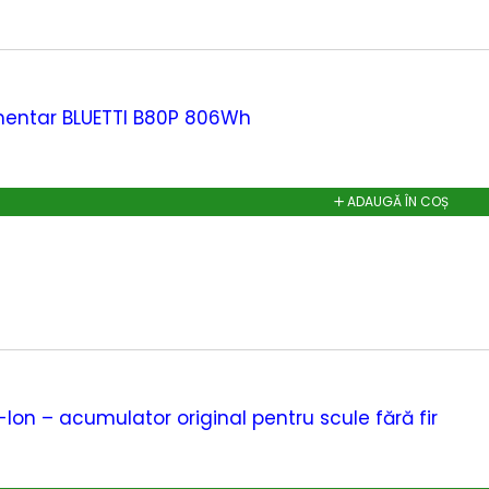
mentar BLUETTI B80P 806Wh
ADAUGĂ ÎN COȘ
Li-Ion – acumulator original pentru scule fără fir