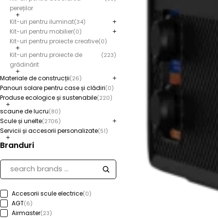
pereților
Kit-uri pentru iluminat
(34)
Kit-uri pentru mobilier
(0)
Kit-uri pentru proiecte creative
(0)
Kit-uri pentru proiecte de
(223)
grădinărit
Materiale de construcții
(26)
Panouri solare pentru case și clădiri
(0)
Produse ecologice și sustenabile
(220)
scaune de lucru
(80)
Scule și unelte
(2706)
Servicii și accesorii personalizate
(51)
Branduri
Accesorii scule electrice
(0)
AGT
(6)
Airmaster
(23)