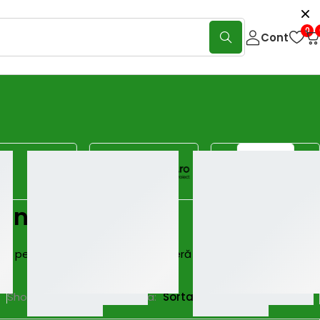
0
Cont
mensiuni
iciente pentru energie verde. Descoperă seturi complete pentru
Show:
40
80
120
Sorteaza
Sortare implicită