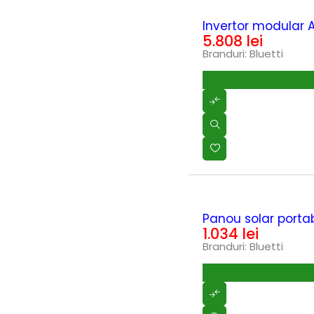
Stanley Fatmax
(20)
HOT
Invertor modular 
STIHL
(0)
5.808
lei
Strong by Bronto
(0)
Branduri:
Bluetti
SUNPAL
(0)
Taifu
(0)
TEHNOWELD
(0)
Telwin
(22)
TEXAS
(3)
Trimmere si motocoase
(0)
TU-DEE DIAMOND
(0)
UNIOR
(0)
Wacker Neuson
(24)
Wasserkonig
(1)
Wolf-Garten
(0)
Wolfcraft
(2)
HOT
Panou solar portab
ZOBO
(0)
1.034
lei
Zonetec
(6)
Branduri:
Bluetti