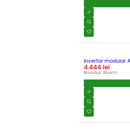
Polizoare cu acumulator
(0)
Power Queen
(11)
Powerplus
(2)
Pramac
(6)
PROGARDEN
(4)
Proweld
(4)
Pubert
(0)
REDBACK
(0)
REMS
(0)
RENANIA
(0)
HOT
Rotakt
(0)
Invertor modular
RoverPompe
4.444
lei
(1)
SAMSUNG
(0)
Branduri:
Bluetti
Scheppach
(5)
Scule cu acumulatori
(0)
SECO
(3)
SIGMA MGM
(0)
Slefuitoare si rindele cu
(0)
acumulator
Solax Power
(20)
SOLO
(3)
Stager
(1)
STANLEY
(18)