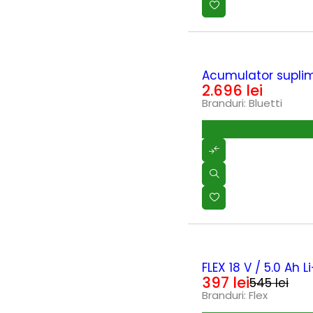
Hynduai
(0)
Hyundai
(69)
Intensiv
(0)
Intensiv_
(0)
Jasic
(0)
HOT
Acumulator supli
Karcher
(0)
2.696
lei
KENDO
(0)
Branduri:
Bluetti
Konner & Sohnen
(0)
Kränzle
(1)
Kubota
(0)
Makita
(0)
Maruyama
(0)
Masalta
(0)
MASTER
(0)
Maxwell
(2)
MEDIA LINE
(2)
MTD
(0)
Nature Revolution
(0)
-27%
Oleo-Mac
(1)
FLEX 18 V / 5.0 Ah 
Omac
(0)
397
lei
545
lei
OMG
(1)
Branduri:
Flex
PERMOBIL
(1)