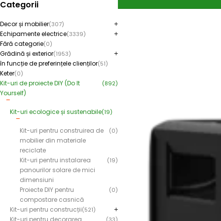
Categorii
Decor și mobilier
(307)
Echipamente electrice
(3339)
Fără categorie
(0)
Grădină și exterior
(1953)
în funcție de preferințele clienților
(51)
Keter
(0)
Kit-uri de proiecte DIY (Do It
(892)
Yourself)
Kit-uri ecologice și sustenabile
(19)
Kit-uri pentru construirea de
(0)
mobilier din materiale
reciclate
Kit-uri pentru instalarea
(19)
panourilor solare de mici
dimensiuni
Proiecte DIY pentru
(0)
compostare casnică
Kit-uri pentru construcții
(521)
Kit-uri pentru decorarea
(33)