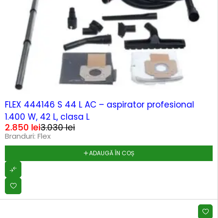
-6%
FLEX 444146 S 44 L AC – aspirator profesional
1.400 W, 42 L, clasa L
2.850
lei
3.030
lei
Branduri:
Flex
ADAUGĂ ÎN COȘ