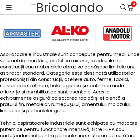
0
Aspiratoarele industriale sunt concepute pentru medii unde
volumul de murdărie, praful fin mineral, reziduurile de
construcții sau materialele abrazive depășesc limitele unui
aspirator standard. Categoria este destinată utilizatorilor
profesioniști din construcții, ateliere auto, ferme, fabrici,
servicii de întreținere, hale logistice și spații mari unde
eficiența și durabilitatea sunt esențiale. Aceste
echipamente asigură colectarea rapidă și eficientă a
prafului fin, metalelor, rumegușului, cimentului, molozului,
lichidelor și particulelor grele.
Tehnic, aspiratoarele industriale sunt echipate cu motoare
puternice pentru funcționare intensivă, filtre HEPA sau
cartuș industrial pentru particule fine, sisteme de curățare