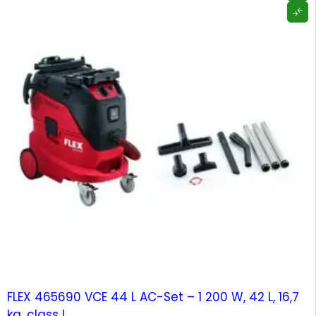
-15%
FLEX 465690 VCE 44 L AC-Set – 1 200 W, 42 L, 16,7
kg, class L