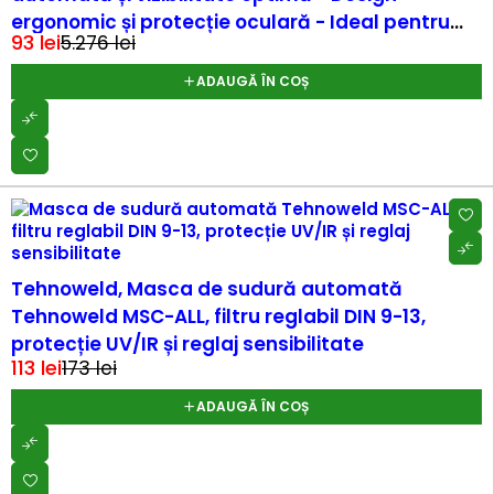
ergonomic și protecție oculară - Ideal pentru
93
lei
5.276
lei
sudură profesională
ADAUGĂ ÎN COȘ
-35%
Tehnoweld, Masca de sudură automată
Tehnoweld MSC-ALL, filtru reglabil DIN 9-13,
protecție UV/IR și reglaj sensibilitate
113
lei
173
lei
ADAUGĂ ÎN COȘ