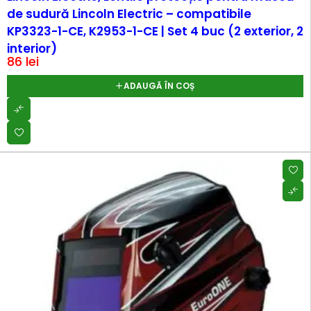
de sudură Lincoln Electric – compatibile
KP3323-1-CE, K2953-1-CE | Set 4 buc (2 exterior, 2
interior)
86
lei
ADAUGĂ ÎN COȘ