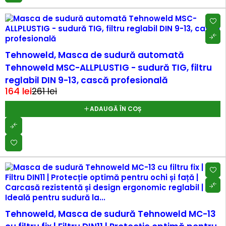
-37%
Tehnoweld, Masca de sudură automată
Tehnoweld MSC-ALLPLUSTIG - sudură TIG, filtru
reglabil DIN 9-13, cască profesională
164
lei
261
lei
ADAUGĂ ÎN COȘ
-99%
Tehnoweld, Masca de sudură Tehnoweld MC-13