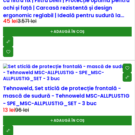
cu filtru fix | Filtru DIN11 | Protecție optimă pentru
ochi și față | Carcasă rezistentă și design
ergonomic reglabil | Ideală pentru sudură la...
45
lei
3.571
lei
ADAUGĂ ÎN COȘ
-86%
Tehnoweld, Set sticlă de protecție frontală -
mască de sudură - Tehnoweld MSC-ALLPLUSTIG
- SPE_MSC-ALLPLUSTIG_SET - 3 buc
13
lei
96
lei
ADAUGĂ ÎN COȘ