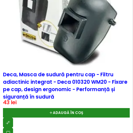
Deca, Masca de sudură pentru cap - Filtru
adiactinic integrat - Deca 010320 WM20 - Fixare
pe cap, design ergonomic - Performanță și
siguranță în sudură
43
lei
ADAUGĂ ÎN COȘ