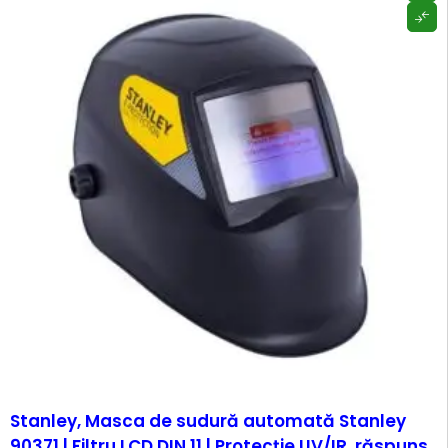
Stanley, Masca de sudură automată Stanley
90371 | Filtru LCD DIN 11 | Protecție UV/IR, răspuns