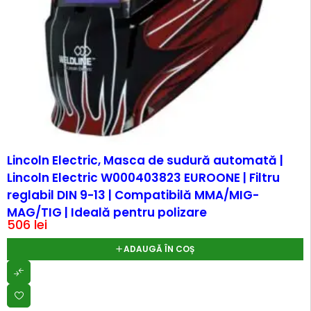
Lincoln Electric, Masca de sudură automată |
Lincoln Electric W000403823 EUROONE | Filtru
reglabil DIN 9-13 | Compatibilă MMA/MIG-
MAG/TIG | Ideală pentru polizare
506
lei
ADAUGĂ ÎN COȘ