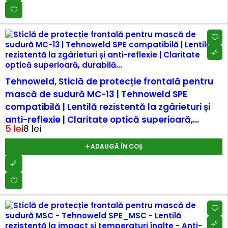
-45%
Tehnoweld, Sticlă de protecție frontală pentru
mască de sudură MC-13 | Tehnoweld SPE
compatibilă | Lentilă rezistentă la zgârieturi și
anti-reflexie | Claritate optică superioară,
5
lei
8
lei
durabilă...
ADAUGĂ ÎN COȘ