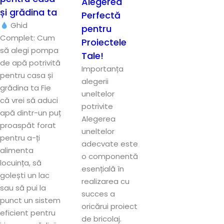
Alegerea
și grădina ta
Perfectă
Ghid
pentru
Complet: Cum
Proiectele
să alegi pompa
Tale!
de apă potrivită
Importanța
pentru casa și
alegerii
grădina ta Fie
uneltelor
că vrei să aduci
potrivite
apă dintr-un puț
Alegerea
proaspăt forat
uneltelor
pentru a-ți
adecvate este
alimenta
o componentă
locuința, să
esențială în
golești un lac
realizarea cu
sau să pui la
succes a
punct un sistem
oricărui proiect
eficient pentru
de bricolaj.