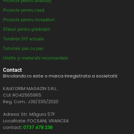
Proiecte pentru avansați
Proiecte pentru casă
Proiecte pentru începători
Sfaturi pentru grădinărit
Tendințe DIY actuale
Tutoriale pas cu pas
Unelte și materiale recomandate
Contact
Bricolando.ro este o marca inregistrata a societatii:
KALKI DRIM MAGAZIN S.R.L.
CUI: RO42565965
Reg. Com.: J39/335/2020
Adresa: Str. Măgura 57F
Localitate: FOCSANI,
VRANCEA
contact:
0737 478 238