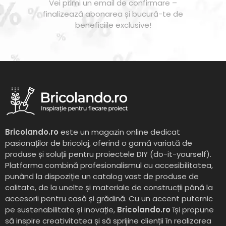
Vei primi un email de confirmare –
finalizează abonarea și bucură-te de
beneficiile exclusive!
Bricolando.ro
este un magazin online dedicat
pasionaților de bricolaj, oferind o gamă variată de
produse și soluții pentru proiectele DIY (do-it-yourself).
Platforma combină profesionalismul cu accesibilitatea,
punând la dispoziție un catalog vast de produse de
calitate, de la unelte și materiale de construcții până la
accesorii pentru casă și grădină. Cu un accent puternic
pe sustenabilitate și inovație,
Bricolando.ro
își propune
să inspire creativitatea și să sprijine clienții în realizarea