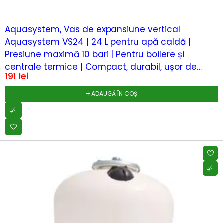
Aquasystem, Vas de expansiune vertical
Aquasystem VS24 | 24 L pentru apă caldă |
Presiune maximă 10 bari | Pentru boilere și
centrale termice | Compact, durabil, ușor de
191
lei
montat
ADAUGĂ ÎN COȘ