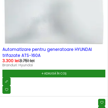
-12%
HOT
Automatizare pentru generatoare HYUNDAI
trifazate ATS-160A
3.300
lei
3.751
lei
Branduri:
Hyundai
ADAUGĂ ÎN COȘ