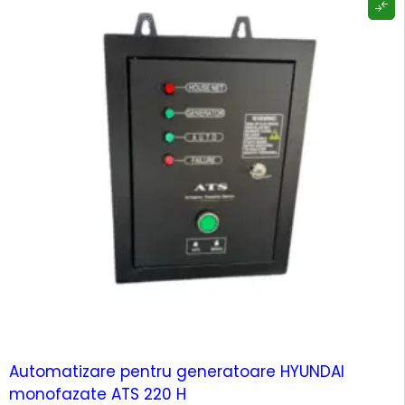
-12%
HOT
Automatizare pentru generatoare HYUNDAI
monofazate ATS 220 H