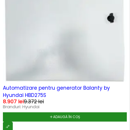
-5%
HOT
Automatizare pentru generator Balanty by
Hyundai HBD275S
8.907
lei
9.372
lei
Branduri:
Hyundai
ADAUGĂ ÎN COȘ