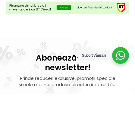
Abonează-te la
Suport Vânzări
newsletter!
Prinde reduceri exclusive, promoții speciale
și cele mai noi produse direct în inboxul tău!
Vei primi un email de confirmare –
finalizează abonarea și bucură-te de
beneficiile exclusive!