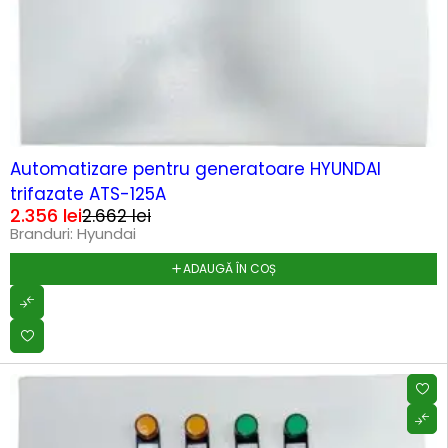
-11%
HOT
Automatizare pentru generatoare HYUNDAI
trifazate ATS-125A
2.356
lei
2.662
lei
Branduri:
Hyundai
ADAUGĂ ÎN COȘ