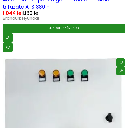
trifazate ATS 380 H
1.044
lei
1.180
lei
Branduri:
Hyundai
ADAUGĂ ÎN COȘ