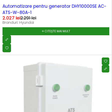
SOLD OUT
Automatizare pentru generator DHY10000SE AC-
ATS-W-80A-1
2.027
lei
2.291
lei
Branduri:
Hyundai
CITEȘTE MAI MULT