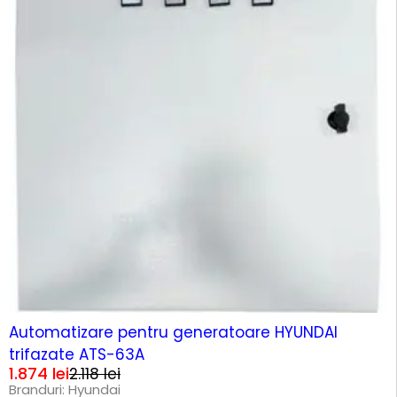
-12%
HOT
Automatizare pentru generatoare HYUNDAI
trifazate ATS-63A
1.874
lei
2.118
lei
Branduri:
Hyundai