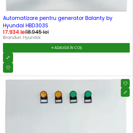
-5%
HOT
Automatizare pentru generator Balanty by
Hyundai HBD303S
17.934
lei
18.945
lei
Branduri:
Hyundai
ADAUGĂ ÎN COȘ