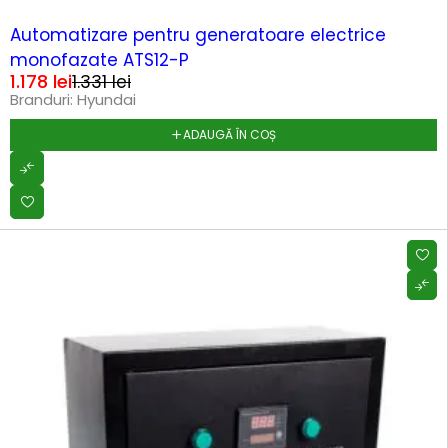
-11%
HOT
Automatizare pentru generatoare electrice
monofazate ATS12-P
1.178
lei
1.331
lei
Branduri:
Hyundai
ADAUGĂ ÎN COȘ