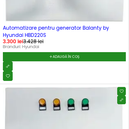
-4%
HOT
Automatizare pentru generator Balanty by
Hyundai HBD220S
3.300
lei
3.428
lei
Branduri:
Hyundai
ADAUGĂ ÎN COȘ