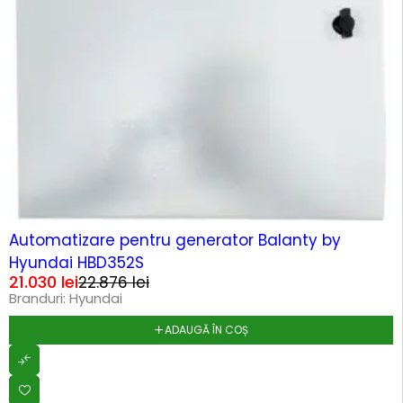
-8%
HOT
Automatizare pentru generator Balanty by
Hyundai HBD352S
21.030
lei
22.876
lei
Branduri:
Hyundai
ADAUGĂ ÎN COȘ