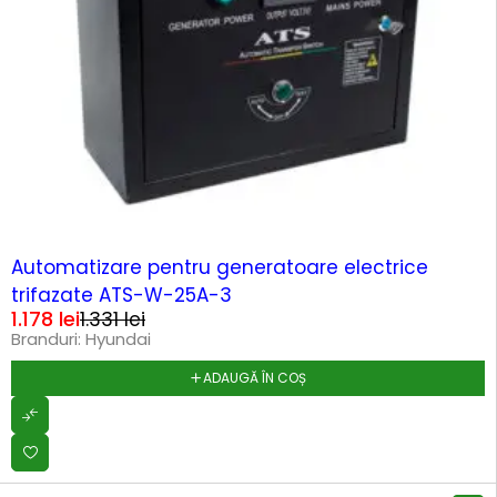
-11%
HOT
Automatizare pentru generatoare electrice
trifazate ATS-W-25A-3
1.178
lei
1.331
lei
Branduri:
Hyundai
ADAUGĂ ÎN COȘ