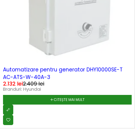
SOLD OUT
Automatizare pentru generator DHY10000SE-T
AC-ATS-W-40A-3
2.132
lei
2.409
lei
Branduri:
Hyundai
CITEȘTE MAI MULT