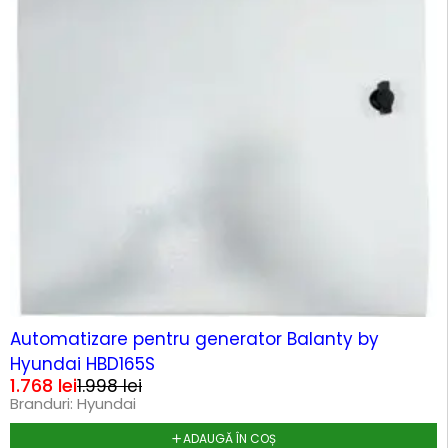
-12%
HOT
Automatizare pentru generator Balanty by
Hyundai HBD165S
1.768
lei
1.998
lei
Branduri:
Hyundai
ADAUGĂ ÎN COȘ