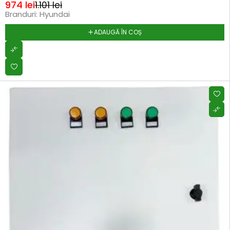
974
lei
1.101
lei
Branduri:
Hyundai
ADAUGĂ ÎN COȘ