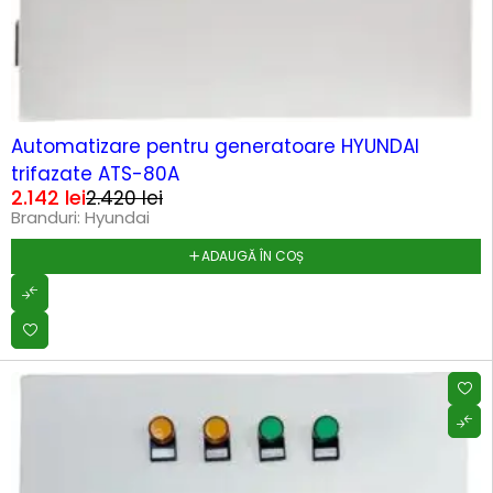
-11%
HOT
Automatizare pentru generatoare HYUNDAI
trifazate ATS-80A
2.142
lei
2.420
lei
Branduri:
Hyundai
ADAUGĂ ÎN COȘ