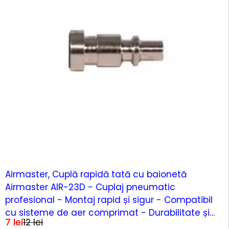
-51%
Airmaster, Cuplă rapidă tată cu baionetă
Airmaster AIR-23D - Cuplaj pneumatic
profesional - Montaj rapid și sigur - Compatibil
cu sisteme de aer comprimat - Durabilitate și
7
lei
12
lei
etanșare fiabilă