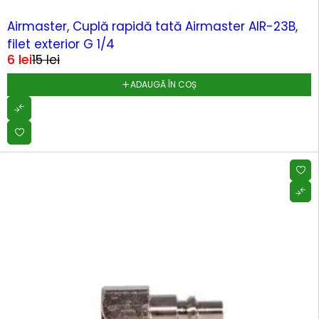
-64%
Airmaster, Cuplă rapidă tată Airmaster AIR-23B,
filet exterior G 1/4
6
lei
15
lei
ADAUGĂ ÎN COȘ