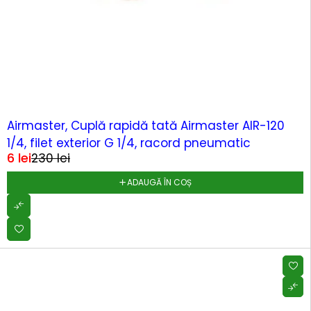
-97%
Airmaster, Cuplă rapidă tată Airmaster AIR-120
1/4, filet exterior G 1/4, racord pneumatic
6
lei
230
lei
ADAUGĂ ÎN COȘ