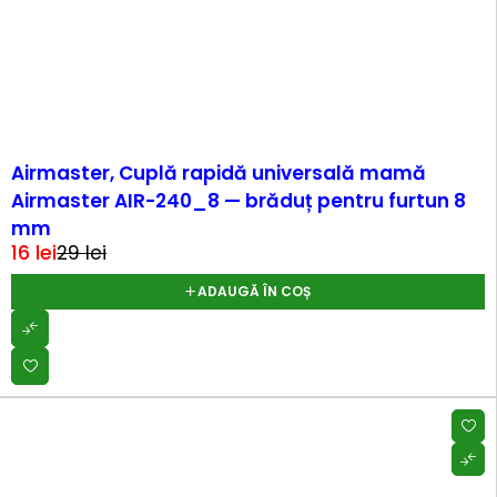
-44%
Airmaster, Cuplă rapidă universală mamă
Airmaster AIR-240_8 — brăduț pentru furtun 8
mm
16
lei
29
lei
ADAUGĂ ÎN COȘ