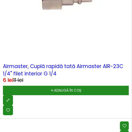
-51%
Airmaster, Cuplă rapidă tată Airmaster AIR-23C
1/4" filet interior G 1/4
6
lei
11
lei
ADAUGĂ ÎN COȘ