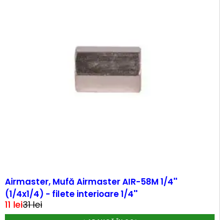
-65%
Airmaster, Mufă Airmaster AIR-58M 1/4''
(1/4x1/4) - filete interioare 1/4''
11
lei
31
lei