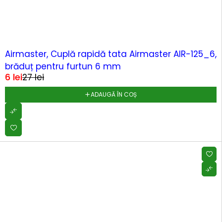
-77%
Airmaster, Cuplă rapidă tata Airmaster AIR-125_6,
brăduț pentru furtun 6 mm
6
lei
27
lei
ADAUGĂ ÎN COȘ