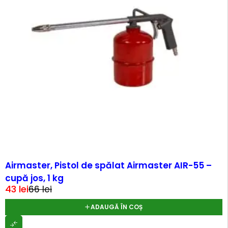
-35%
Airmaster, Pistol de spălat Airmaster AIR-55 –
cupă jos, 1 kg
43
lei
66
lei
ADAUGĂ ÎN COȘ