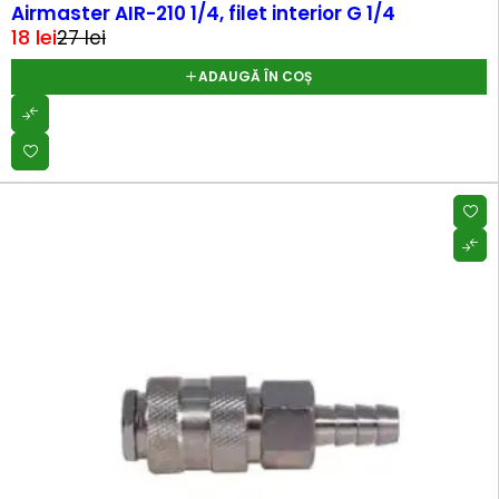
Airmaster AIR-210 1/4, filet interior G 1/4
18
lei
27
lei
ADAUGĂ ÎN COȘ