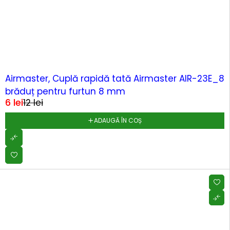
-53%
Airmaster, Cuplă rapidă tată Airmaster AIR-23E_8
brăduț pentru furtun 8 mm
6
lei
12
lei
ADAUGĂ ÎN COȘ