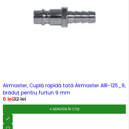
-82%
Airmaster, Cuplă rapidă tată Airmaster AIR-125_9,
brăduț pentru furtun 9 mm
6
lei
32
lei
ADAUGĂ ÎN COȘ