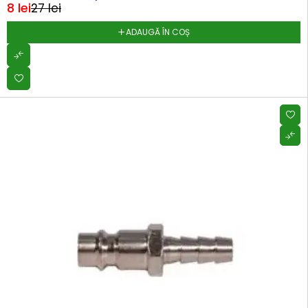
8
lei
27
lei
ADAUGĂ ÎN COȘ