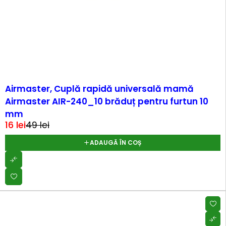
-66%
Airmaster, Cuplă rapidă universală mamă
Airmaster AIR-240_10 brăduț pentru furtun 10
mm
16
lei
49
lei
ADAUGĂ ÎN COȘ