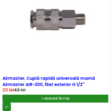
-53%
Airmaster, Cuplă rapidă universală mamă
Airmaster AIR-200, filet exterior G 1/2''
20
lei
43
lei
ADAUGĂ ÎN COȘ