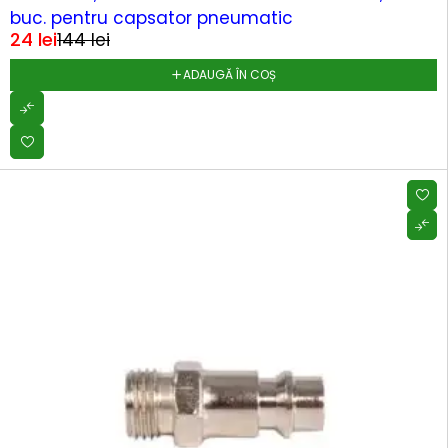
buc. pentru capsator pneumatic
24
lei
144
lei
ADAUGĂ ÎN COȘ