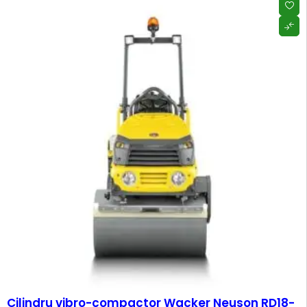
-9%
Cilindru vibro-compactor Wacker Neuson RD18-