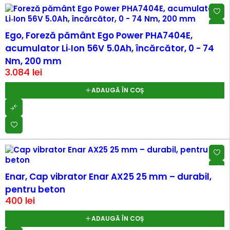
Ego, Foreză pământ Ego Power PHA7404E,
acumulator Li‑Ion 56V 5.0Ah, încărcător, 0 - 74
Nm, 200 mm
3.084
lei
ADAUGĂ ÎN COȘ
Enar, Cap vibrator Enar AX25 25 mm – durabil,
pentru beton
400
lei
ADAUGĂ ÎN COȘ