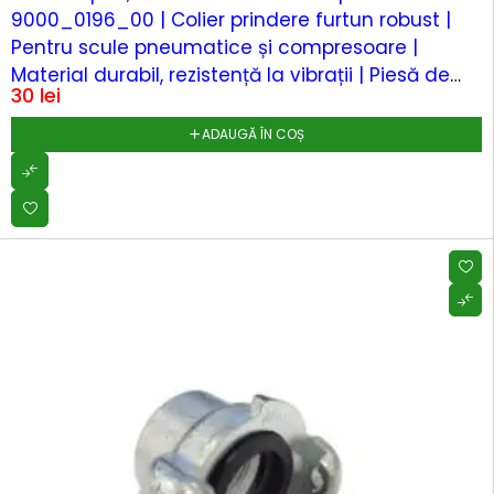
9000_0196_00 | Colier prindere furtun robust |
Pentru scule pneumatice și compresoare |
Material durabil, rezistență la vibrații | Piesă de
30
lei
schimb...
ADAUGĂ ÎN COȘ