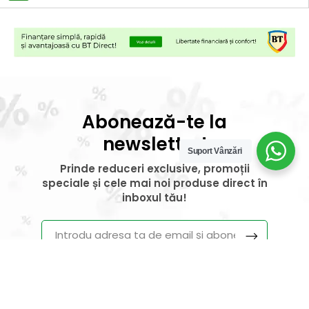
Abonează-te la
newsletter!
Suport Vânzări
Prinde reduceri exclusive, promoții
speciale și cele mai noi produse direct în
inboxul tău!
Vei primi un email de confirmare –
finalizează abonarea și bucură-te de
beneficiile exclusive!