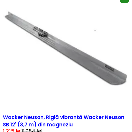
-90%
Wacker Neuson, Riglă vibrantă Wacker Neuson
SB 12' (3,7 m) din magneziu
1.215
lei
11.984
lei