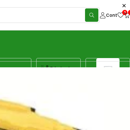
0
Cont
aj sau construcție. Alege cabluri și conductori de calitate,
Show:
40
80
120
Sorteaza
Sortare implicită