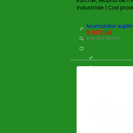
Karcher, Mașină de ma
MEDIA LINE
(2)
industriale | Cod prod
MTD
(0)
Nature Revolution
(0)
Oleo-Mac
(1)
HOT
Acumulator suplim
Omac
(0)
5.903
lei
OMG
(1)
Branduri:
Bluetti
PERMOBIL
(1)
Polizoare cu acumulator
(0)
Power Queen
(11)
Powerplus
(2)
Pramac
(6)
PROGARDEN
(4)
Proweld
(4)
Pubert
(0)
REDBACK
(0)
REMS
(0)
RENANIA
(0)
Rotakt
(0)
RoverPompe
(1)
SAMSUNG
(0)
Scheppach
(5)
Scule cu acumulatori
(0)