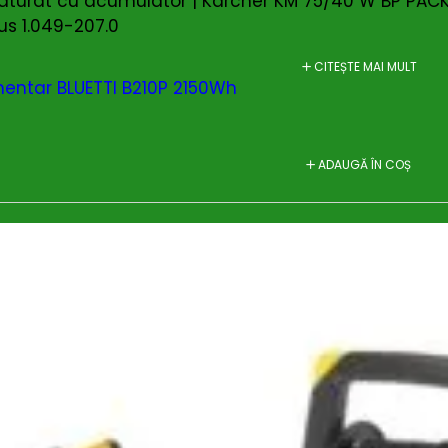
turat cu acumulator | Karcher KM 75/40 W BP PACK |
us 1.049-207.0
CITEȘTE MAI MULT
entar BLUETTI B210P 2150Wh
ADAUGĂ ÎN COȘ