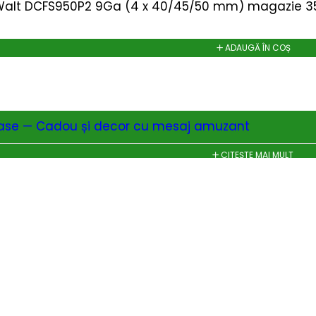
alt DCFS950P2 9Ga (4 x 40/45/50 mm) magazie 35 c
ADAUGĂ ÎN COȘ
ease — Cadou și decor cu mesaj amuzant
CITEȘTE MAI MULT