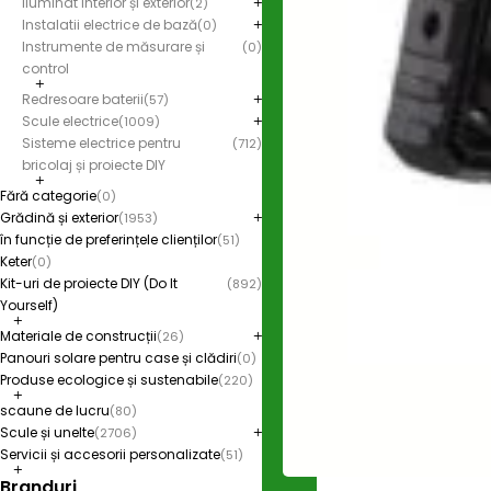
Iluminat interior și exterior
(2)
Instalatii electrice de bază
(0)
Instrumente de măsurare și
(0)
control
Redresoare baterii
(57)
Scule electrice
(1009)
Sisteme electrice pentru
(712)
bricolaj și proiecte DIY
Fără categorie
(0)
Grădină și exterior
(1953)
în funcție de preferințele clienților
(51)
Keter
(0)
Kit-uri de proiecte DIY (Do It
(892)
Yourself)
Materiale de construcții
(26)
Panouri solare pentru case și clădiri
(0)
Produse ecologice și sustenabile
(220)
scaune de lucru
(80)
Scule și unelte
(2706)
Servicii și accesorii personalizate
(51)
Branduri