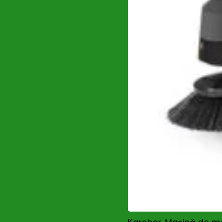
(0)
Grillo
(6)
GROWATT
(0)
Gude
(1)
HANDY
(1)
Hecht
(0)
Huawei
(40)
HUSQVARNA
(0)
Hynduai
(0)
Hyundai
(69)
Intensiv
(0)
Intensiv_
(0)
Jasic
(0)
Karcher
(0)
KENDO
(0)
Konner & Sohnen
(0)
Kränzle
(1)
Kubota
(0)
Makita
(0)
Maruyama
(0)
Masalta
(0)
MASTER
(0)
Maxwell
(2)