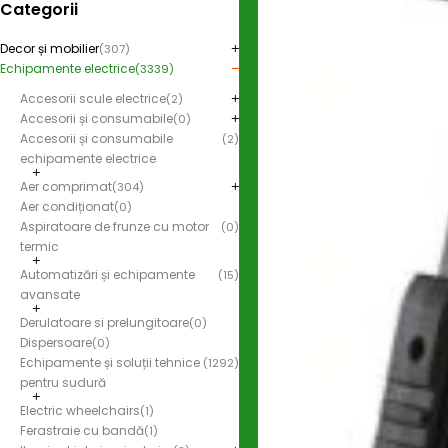
Categorii
Decor și mobilier
(307)
Echipamente electrice
(3339)
Accesorii scule electrice
(2)
Accesorii și consumabile
(0)
Accesorii și consumabile
(2)
echipamente electrice
Aer comprimat
(304)
Aer condiționat
(0)
Aspiratoare de frunze cu motor
(0)
termic
Automatizări și echipamente
(15)
avansate
Derulatoare si prelungitoare
(0)
Dispersoare
(0)
Echipamente și soluții tehnice
(1292)
pentru sudură
Electric wheelchairs
(1)
Ferastraie cu bandă
(1)