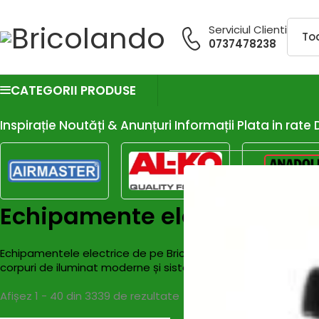
Serviciul Clienti
0737478238
CATEGORII PRODUSE
Inspirație
Noutăți & Anunțuri
Informații
Plata in rate
Echipamente electrice
Echipamentele electrice de pe Bricolando.ro sunt concepute pe
corpuri de iluminat moderne și sisteme inteligente pentru co
Afișez 1 - 40 din 3339 de rezultate