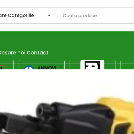
Despre noi
Contact
ntru a oferi siguranță și eficiență în orice proiect de bricol
nfort optim în locuința ta.
Afiseaza dor promotiile