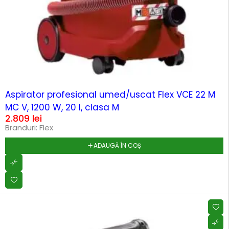
HOT
Aspirator profesional umed/uscat Flex VCE 22 M
MC V, 1200 W, 20 l, clasa M
2.809
lei
Branduri:
Flex
ADAUGĂ ÎN COȘ