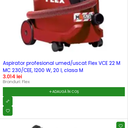
HOT
Aspirator profesional umed/uscat Flex VCE 22 M
MC 230/CEE, 1200 W, 20 l, clasa M
3.014
lei
Branduri:
Flex
ADAUGĂ ÎN COȘ