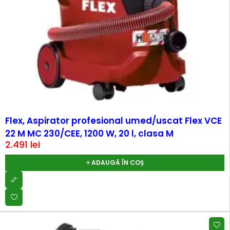
Flex, Aspirator profesional umed/uscat Flex VCE
22 M MC 230/CEE, 1200 W, 20 l, clasa M
2.491
lei
ADAUGĂ ÎN COȘ