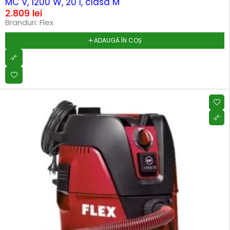
MC V, 1200 W, 20 l, clasa M
2.809
lei
Branduri:
Flex
ADAUGĂ ÎN COȘ