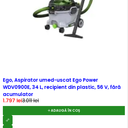
-40%
Ego, Aspirator umed-uscat Ego Power
WDV0900E, 34 L, recipient din plastic, 56 V, fără
acumulator
1.797
lei
3.011
lei
ADAUGĂ ÎN COȘ