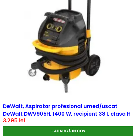
DeWalt, Aspirator profesional umed/uscat
DeWalt DWV905H, 1400 W, recipient 38 l, clasa H
3.295
lei
ADAUGĂ ÎN COȘ