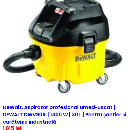
DeWalt, Aspirator profesional umed-uscat |
DEWALT DWV901L | 1400 W | 30 L | Pentru șantier și
curățenie industrială
1.815
lei