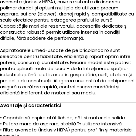
avansate (inclusiv HEPA), cuve rezistente din inox sau
polimer durabil și opțiuni multiple de utilizare precum
aspirare, suflare (blower), drenaj rapid și compatibilitate cu
scule electrice pentru extragerea prafului la sursă.
Capacitățile mari ale rezervorului, accesoriile dedicate și
construcția robustă permit utilizare intensă în condiții
dificile, fără scădere de performanță.
Aspiratoarele umed-uscate de pe bricolando.ro sunt
selectate pentru fiabilitate, eficiență și raport optim între
putere, consum și durabilitate. Fiecare model este potrivit
pentru aplicații reale de lucru – de la întreținerea spațiilor
industriale până la utilizarea în gospodărie, curți, ateliere și
proiecte de construcții. Alegerea unui astfel de echipament
asigură o curățare rapidă, control asupra murdăriei și
eficiență indiferent de material sau mediu.
Avantaje și caracteristici
• Capabile să aspire atât lichide, cât și materiale solide
• Putere mare de aspirare, stabilă în utilizare intensivă
• Filtre avansate (inclusiv HEPA) pentru praf fin și materiale
sensibile