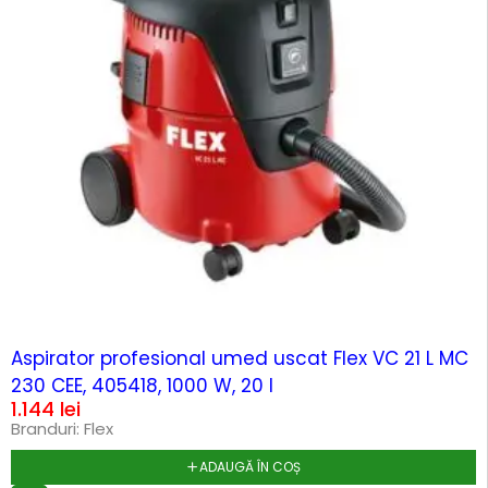
HOT
Aspirator profesional umed uscat Flex VC 21 L MC
230 CEE, 405418, 1000 W, 20 l
1.144
lei
Branduri:
Flex
ADAUGĂ ÎN COȘ