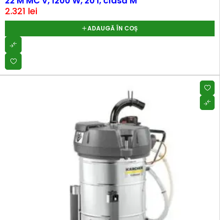
22 M MC V, 1200 W, 20 l, clasă M
2.321
lei
ADAUGĂ ÎN COȘ