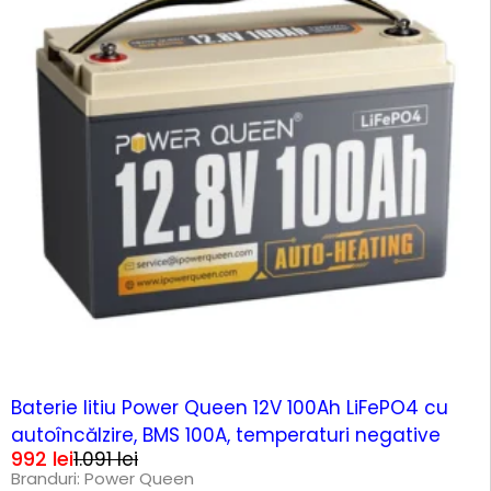
-9%
Baterie litiu Power Queen 12V 100Ah LiFePO4 cu
autoîncălzire, BMS 100A, temperaturi negative
992
lei
1.091
lei
Branduri:
Power Queen