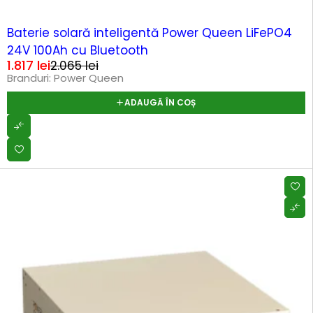
-12%
Baterie solară inteligentă Power Queen LiFePO4
24V 100Ah cu Bluetooth
1.817
lei
2.065
lei
Branduri:
Power Queen
ADAUGĂ ÎN COȘ