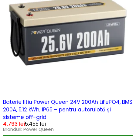
-12%
Baterie litiu Power Queen 24V 200Ah LiFePO4, BMS
200A, 5,12 kWh, IP65 – pentru autorulotă și
sisteme off-grid
4.793
lei
5.455
lei
Branduri:
Power Queen