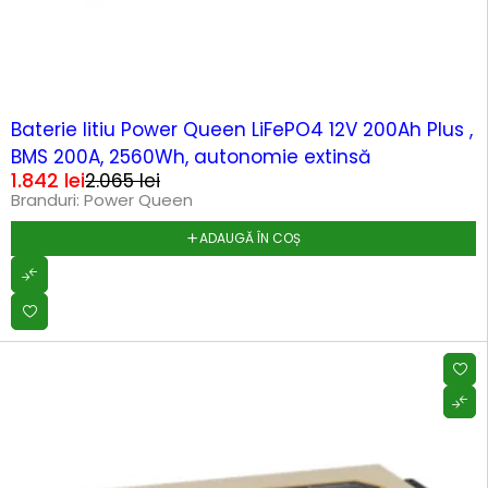
-11%
Baterie litiu Power Queen LiFePO4 12V 200Ah Plus ,
BMS 200A, 2560Wh, autonomie extinsă
1.842
lei
2.065
lei
Branduri:
Power Queen
ADAUGĂ ÎN COȘ