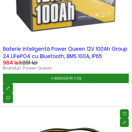
-12%
Baterie inteligentă Power Queen 12V 100Ah Group
24 LiFePO4 cu Bluetooth, BMS 100A, IP65
964
lei
1.091
lei
Branduri:
Power Queen
ADAUGĂ ÎN COȘ