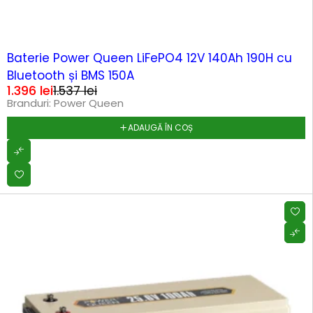
-9%
Baterie Power Queen LiFePO4 12V 140Ah 190H cu
Bluetooth și BMS 150A
1.396
lei
1.537
lei
Branduri:
Power Queen
ADAUGĂ ÎN COȘ