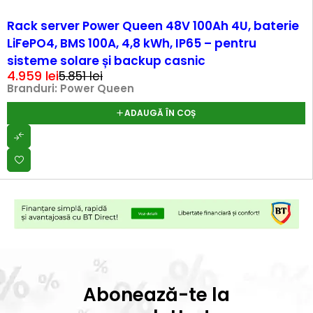
-15%
Rack server Power Queen 48V 100Ah 4U, baterie
LiFePO4, BMS 100A, 4,8 kWh, IP65 – pentru
sisteme solare și backup casnic
4.959
lei
5.851
lei
Branduri:
Power Queen
ADAUGĂ ÎN COȘ
Abonează-te la