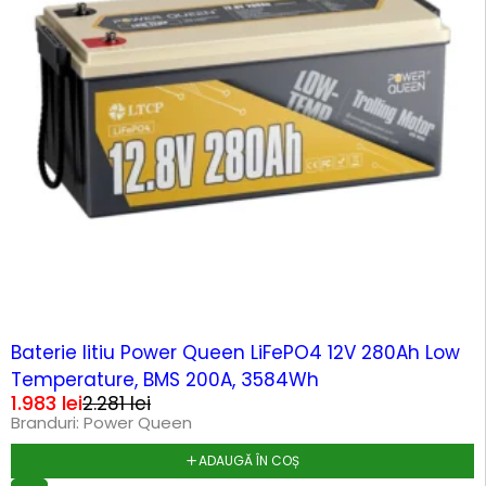
-13%
Baterie litiu Power Queen LiFePO4 12V 280Ah Low
Temperature, BMS 200A, 3584Wh
1.983
lei
2.281
lei
Branduri:
Power Queen
ADAUGĂ ÎN COȘ