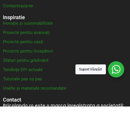
Contacteaza-ne
Inspiratie
Inovație și sustenabilitate
Proiecte pentru avansați
Proiecte pentru casă
Proiecte pentru începători
Sfaturi pentru grădinărit
Tendințe DIY actuale
Suport Vânzări
Tutoriale pas cu pas
Unelte și materiale recomandate
Contact
Bricolando.ro este o marca inregistrata a societatii:
KALKI DRIM MAGAZIN S.R.L.
CUI: RO42565965