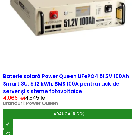
-11%
Baterie solară Power Queen LiFePO4 51.2V 100Ah
Smart 3U, 5.12 kWh, BMS 100A pentru rack de
server și sisteme fotovoltaice
4.066
lei
4.545
lei
Branduri:
Power Queen
ADAUGĂ ÎN COȘ