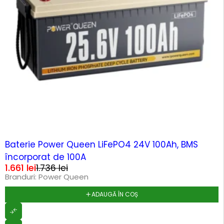
-4%
Baterie Power Queen LiFePO4 24V 100Ah, BMS
încorporat de 100A
1.661
lei
1.736
lei
Branduri:
Power Queen
ADAUGĂ ÎN COȘ