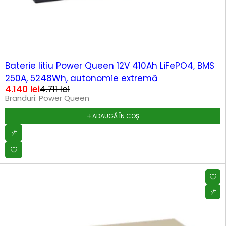
-12%
Baterie litiu Power Queen 12V 410Ah LiFePO4, BMS
250A, 5248Wh, autonomie extremă
4.140
lei
4.711
lei
Branduri:
Power Queen
ADAUGĂ ÎN COȘ