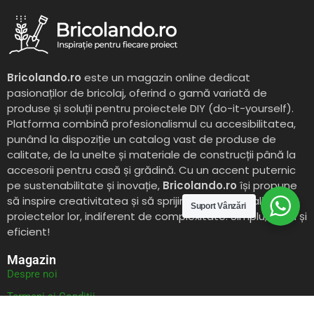
Bricolando.ro
este un magazin online dedicat
pasionaților de bricolaj, oferind o gamă variată de
produse și soluții pentru proiectele DIY (do-it-yourself).
Platforma combină profesionalismul cu accesibilitatea,
punând la dispoziție un catalog vast de produse de
calitate, de la unelte și materiale de construcții până la
accesorii pentru casă și grădină. Cu un accent puternic
pe sustenabilitate și inovație,
Bricolando.ro
își propune
să inspire creativitatea și să sprijine clienții în realizarea
Suport Vânzări
proiectelor lor, indiferent de complexitate. Simplu, rapid și
eficient!
Magazin
Despre noi
Termeni si Conditii