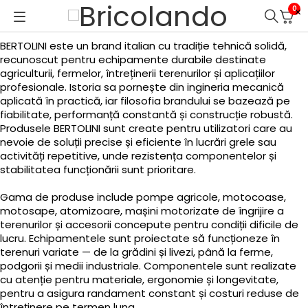
0
BERTOLINI este un brand italian cu tradiție tehnică solidă,
recunoscut pentru echipamente durabile destinate
agriculturii, fermelor, întreținerii terenurilor și aplicațiilor
profesionale. Istoria sa pornește din ingineria mecanică
aplicată în practică, iar filosofia brandului se bazează pe
fiabilitate, performanță constantă și construcție robustă.
Produsele BERTOLINI sunt create pentru utilizatori care au
nevoie de soluții precise și eficiente în lucrări grele sau
activități repetitive, unde rezistența componentelor și
stabilitatea funcționării sunt prioritare.
Gama de produse include pompe agricole, motocoase,
motosape, atomizoare, mașini motorizate de îngrijire a
terenurilor și accesorii concepute pentru condiții dificile de
lucru. Echipamentele sunt proiectate să funcționeze în
terenuri variate — de la grădini și livezi, până la ferme,
podgorii și medii industriale. Componentele sunt realizate
cu atenție pentru materiale, ergonomie și longevitate,
pentru a asigura randament constant și costuri reduse de
întreținere pe termen lung.