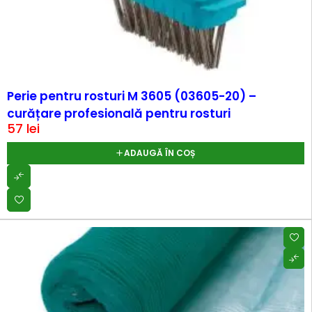
Perie pentru rosturi M 3605 (03605-20) –
curățare profesională pentru rosturi
57
lei
ADAUGĂ ÎN COȘ