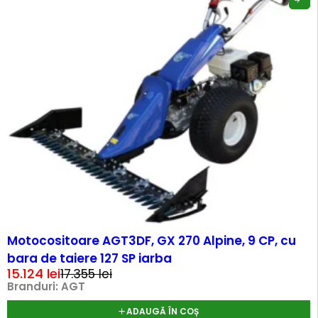
-13%
Motocositoare AGT3DF, GX 270 Alpine, 9 CP, cu
bara de taiere 127 SP iarba
15.124
lei
17.355
lei
Branduri:
AGT
ADAUGĂ ÎN COȘ