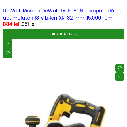
-16%
DeWalt, Rindea DeWalt DCP580N compatibilă cu
acumulatori 18 V Li‑Ion XR, 82 mm, 15.000 rpm
884
lei
1.051
lei
ADAUGĂ ÎN COȘ