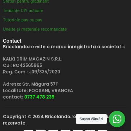
Sfaturi pentru grădinărit
Tendințe DIY actuale
Tutoriale pas cu pas
Unelte și materiale recomandate
Contact
Bricolando.ro este o marca inregistrata a societatii:
KALKI DRIM MAGAZIN S.R.L.
CUI: RO42565965
Reg. Com.: J39/335/2020
Adresa: Str. Măgura 57F
Localitate: FOCSANI,
VRANCEA
contact:
0737 478 238
Copyright © 2024 Bricolando.ro, Toate drepturile
Suport Vânzări
rezervate.