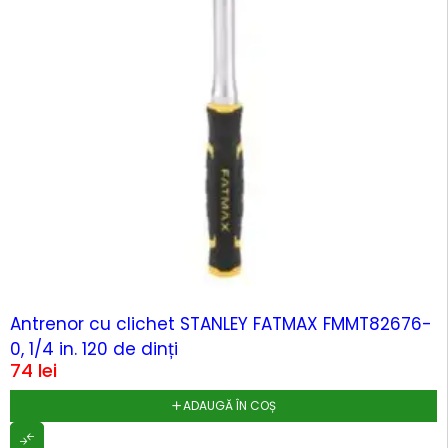
Antrenor cu clichet STANLEY FATMAX FMMT82676-
0, 1/4 in. 120 de dinți
74
lei
ADAUGĂ ÎN COȘ