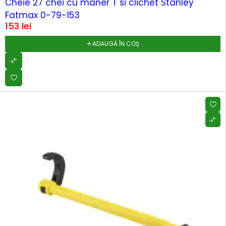
Cheie 27 chei cu maner T si clichet Stanley
Fatmax 0-79-153
153
lei
ADAUGĂ ÎN COȘ