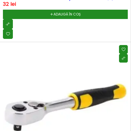
32
lei
ADAUGĂ ÎN COȘ