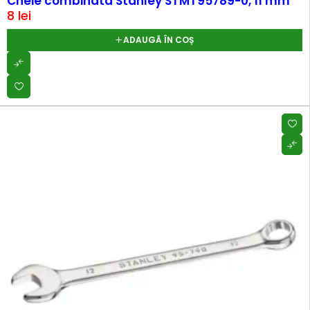
Cheie combinata Stanley STMT95789-0, 11 mm
8
lei
ADAUGĂ ÎN COȘ