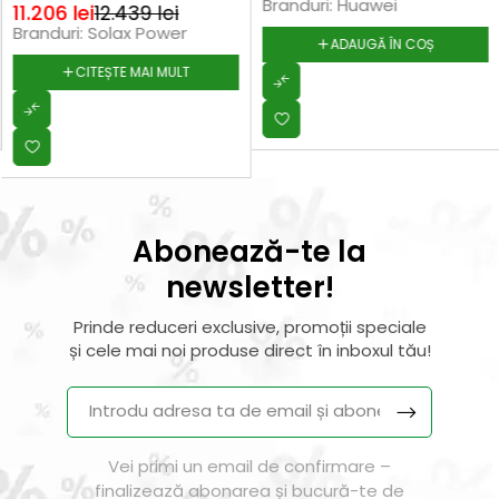
Branduri:
Huawei
11.206
lei
12.439
lei
Branduri:
Solax Power
ADAUGĂ ÎN COȘ
CITEȘTE MAI MULT
Abonează-te la
newsletter!
Prinde reduceri exclusive, promoții speciale
și cele mai noi produse direct în inboxul tău!
Vei primi un email de confirmare –
finalizează abonarea și bucură-te de