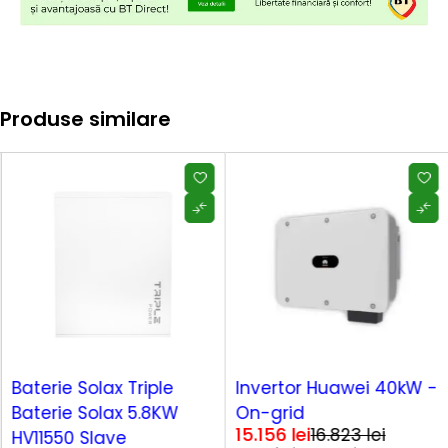
Produse similare
SOLD OUT
-10%
Baterie Solax Triple
Invertor Huawei 40kW -
Baterie Solax 5.8KW
On-grid
15.156
lei
16.823
lei
HV11550 Slave