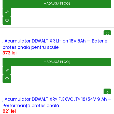
ADAUGĂ ÎN COȘ
, Acumulator DEWALT XR Li-Ion 18V 5Ah — Baterie
profesională pentru scule
373
lei
ADAUGĂ ÎN COȘ
SOLD OUT
, Acumulator DEWALT XR® FLEXVOLT® 18/54V 9 Ah –
Performanță profesională
821
lei