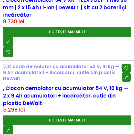
, Ciocan demolator 54 V XR® FLEXVOLT® | Hex 28
mm | 2 x 15 Ah Li-Ion | DeWALT | Kit cu 2 baterii și
încărcător
8.730
lei
CITEȘTE MAI MULT
SOLD OUT
, Ciocan demolator cu acumulator 54 V, 10 kg —
2 x 9 Ah acumulatori + încărcător, cutie din
plastic DeWalt
5.298
lei
CITEȘTE MAI MULT