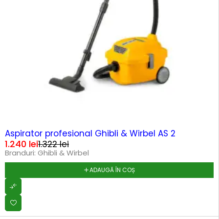
-6%
Aspirator profesional Ghibli & Wirbel AS 2
1.240
lei
1.322
lei
Branduri:
Ghibli & Wirbel
ADAUGĂ ÎN COȘ