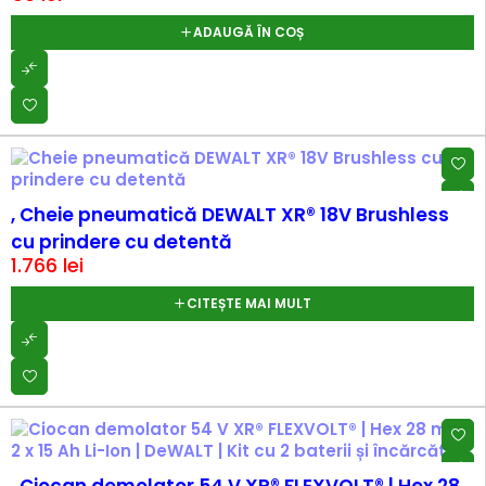
ADAUGĂ ÎN COȘ
SOLD OUT
, Cheie pneumatică DEWALT XR® 18V Brushless
cu prindere cu detentă
1.766
lei
CITEȘTE MAI MULT
SOLD OUT