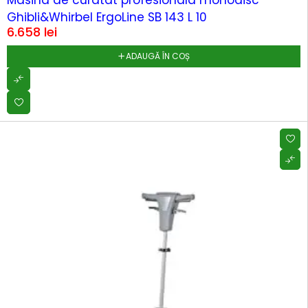
Masina de curatat profesionala monodisc
Ghibli&Whirbel ErgoLine SB 143 L 10
6.658
lei
ADAUGĂ ÎN COȘ