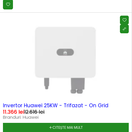
SOLD OUT
Invertor Huawei 25KW - Trifazat - On Grid
11.366
lei
12.616
lei
Branduri:
Huawei
CITEȘTE MAI MULT