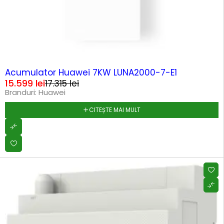
SOLD OUT
Acumulator Huawei 7KW LUNA2000-7-E1
15.599
lei
17.315
lei
Branduri:
Huawei
CITEȘTE MAI MULT