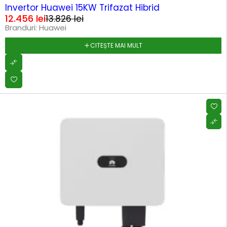
SOLD OUT
Invertor Huawei 15KW Trifazat Hibrid
12.456
lei
13.826
lei
Branduri:
Huawei
CITEȘTE MAI MULT