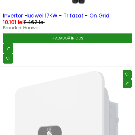
-12%
HOT
Invertor Huawei 17KW - Trifazat - On Grid
10.101
lei
11.462
lei
Branduri:
Huawei
ADAUGĂ ÎN COȘ