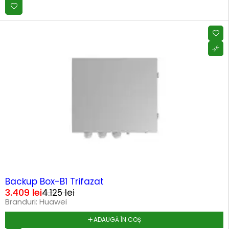
-17%
Backup Box-B1 Trifazat
3.409
lei
4.125
lei
Branduri:
Huawei
ADAUGĂ ÎN COȘ