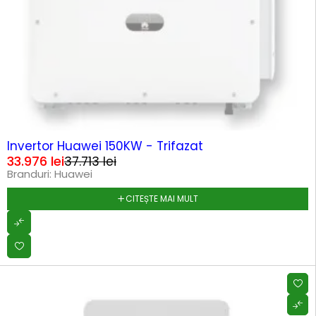
SOLD OUT
Invertor Huawei 150KW - Trifazat
33.976
lei
37.713
lei
Branduri:
Huawei
CITEȘTE MAI MULT