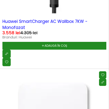
-17%
Huawei SmartCharger AC Wallbox 7KW -
Monofazat
3.558
lei
4.305
lei
Branduri:
Huawei
ADAUGĂ ÎN COȘ