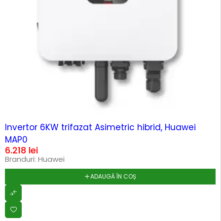
HOT
Invertor 6KW trifazat Asimetric hibrid, Huawei
MAP0
6.218
lei
Branduri:
Huawei
ADAUGĂ ÎN COȘ