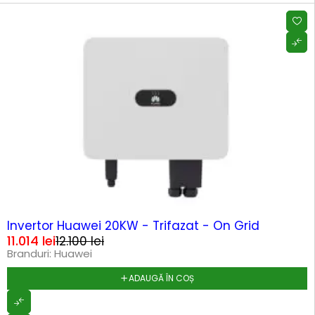
-9%
HOT
Invertor Huawei 20KW - Trifazat - On Grid
11.014
lei
12.100
lei
Branduri:
Huawei
ADAUGĂ ÎN COȘ