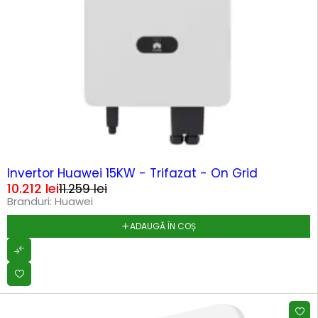
-9%
HOT
Invertor Huawei 15KW - Trifazat - On Grid
10.212
lei
11.259
lei
Branduri:
Huawei
ADAUGĂ ÎN COȘ