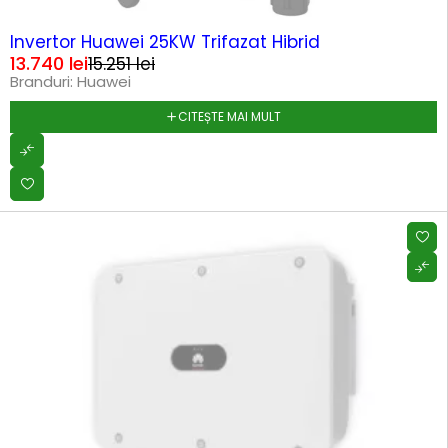
SOLD OUT
Invertor Huawei 25KW Trifazat Hibrid
13.740
lei
15.251
lei
Branduri:
Huawei
CITEȘTE MAI MULT