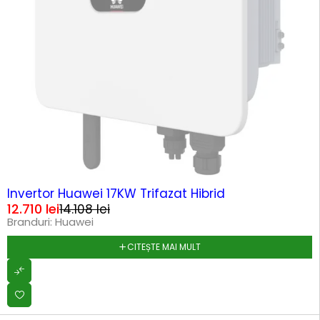
SOLD OUT
Invertor Huawei 17KW Trifazat Hibrid
12.710
lei
14.108
lei
Branduri:
Huawei
CITEȘTE MAI MULT