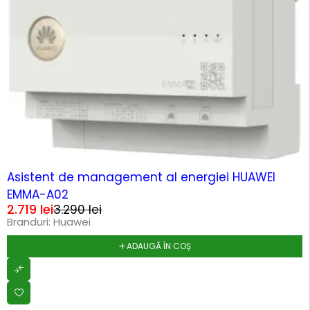
-17%
Asistent de management al energiei HUAWEI
EMMA-A02
2.719
lei
3.290
lei
Branduri:
Huawei
ADAUGĂ ÎN COȘ