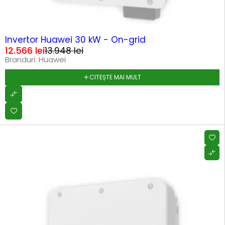
SOLD OUT
Invertor Huawei 30 kW - On-grid
12.566
lei
13.948
lei
Branduri:
Huawei
CITEȘTE MAI MULT