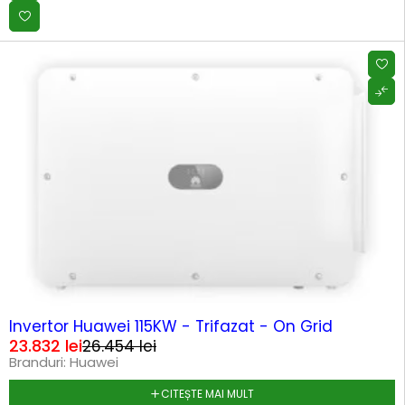
SOLD OUT
Invertor Huawei 115KW - Trifazat - On Grid
23.832
lei
26.454
lei
Branduri:
Huawei
CITEȘTE MAI MULT