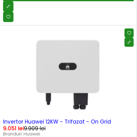
-9%
HOT
Invertor Huawei 12KW - Trifazat - On Grid
9.051
lei
9.909
lei
Branduri:
Huawei