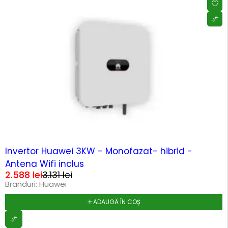
-17%
Invertor Huawei 3KW - Monofazat- hibrid -
Antena Wifi inclus
2.588
lei
3.131
lei
Branduri:
Huawei
ADAUGĂ ÎN COȘ