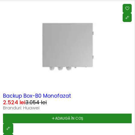
-17%
Backup Box-B0 Monofazat
2.524
lei
3.054
lei
Branduri:
Huawei
ADAUGĂ ÎN COȘ