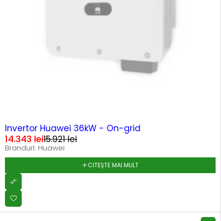
SOLD OUT
Invertor Huawei 36kW - On-grid
14.343
lei
15.921
lei
Branduri:
Huawei
CITEȘTE MAI MULT