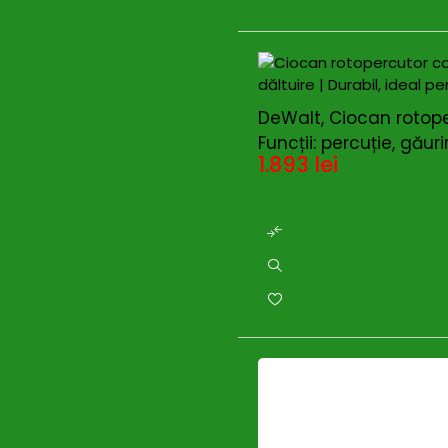
DeWalt, Ciocan rotoper
Funcții: percuție, găurir
1.893
lei