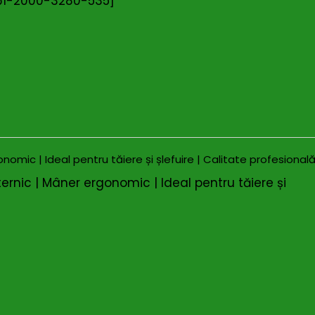
461-2000-3280-535]
rnic | Mâner ergonomic | Ideal pentru tăiere și