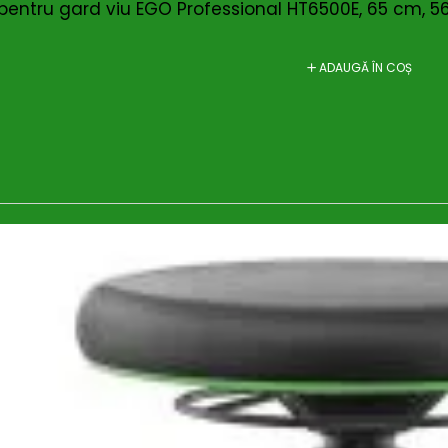
 pentru gard viu EGO Professional HT6500E, 65 cm, 5
ADAUGĂ ÎN COȘ