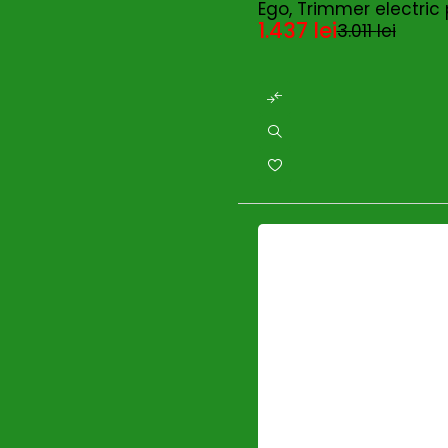
Ego, Trimmer electric
1.437
lei
3.011
lei