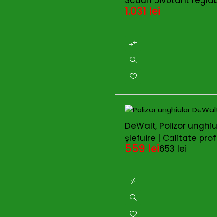
Scaun pivotant regla
1.031
lei
-14%
DeWalt, Polizor unghi
șlefuire | Calitate pro
559
lei
653
lei