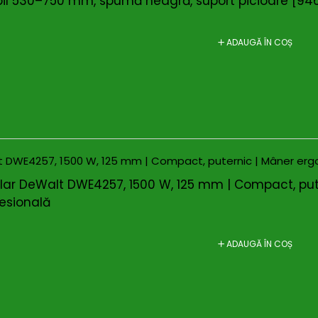
bil 530–750 mm, spumă neagră, suport picioare [9
ADAUGĂ ÎN COȘ
ular DeWalt DWE4257, 1500 W, 125 mm | Compact, pute
fesională
ADAUGĂ ÎN COȘ