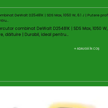
cutor combinat DeWalt D25481K | SDS Max, 1050 W, 6.1
e, dăltuire | Durabil, ideal pentru...
ADAUGĂ ÎN COȘ