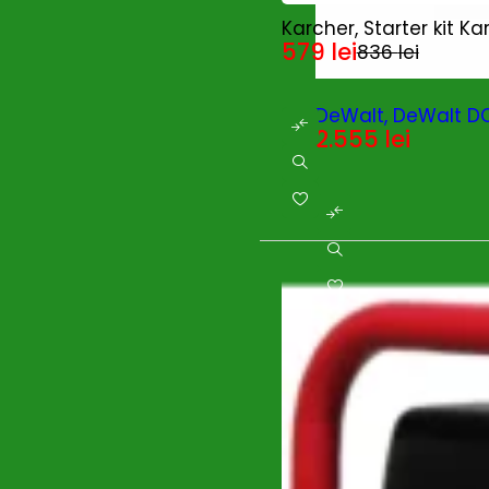
Scheppach
(5)
-31%
Karcher, Starter kit Ka
Scule cu acumulatori
(0)
579
lei
836
lei
SECO
(3)
SIGMA MGM
(0)
Slefuitoare si rindele cu
(0)
DeWalt, DeWalt DC
acumulator
2.555
lei
Solax Power
(20)
SOLO
(3)
Stager
(1)
STANLEY
(18)
Stanley Fatmax
(20)
STIHL
(0)
Strong by Bronto
(0)
SUNPAL
(0)
Taifu
(0)
TEHNOWELD
(0)
Telwin
(22)
TEXAS
(3)
Trimmere si motocoase
(0)
TU-DEE DIAMOND
(0)
UNIOR
(0)
Wacker Neuson
(24)