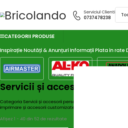
Serviciul Clienti
0737478238
CATEGORII PRODUSE
Inspirație
Noutăți & Anunțuri
Informații
Plata in rate
Servicii și accesorii person
Categoria Servicii și accesorii personalizate de pe Bricolando
imprimare și accesorii customizate pentru un rezultat perfect
Afișez 1 - 40 din 52 de rezultate