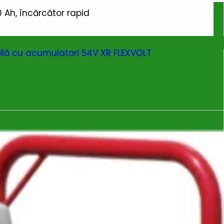
0 Ah, încărcător rapid
lă cu acumulatori 54V XR FLEXVOLT