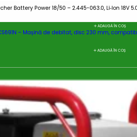
rcher Battery Power 18/50 – 2.445-063.0, Li‑Ion 18V 5.
ADAUGĂ ÎN COȘ
S691N – Mașină de debitat, disc 230 mm, compatibi
ADAUGĂ ÎN COȘ