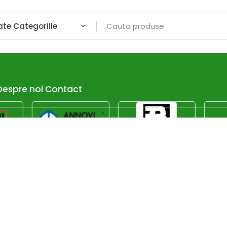
Despre noi
Contact
alizate
.ro oferă soluții adaptate fiecărui proiect DIY. Descoperă serv
. Creează proiecte unice, cu materiale și detalii ajustate ne
Afiseaza dor promotiile