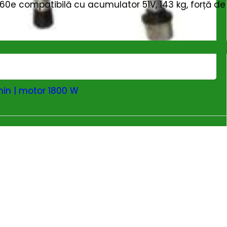
e compatibilă cu acumulator 51V, 143 kg, forță de
min | motor 1800 W