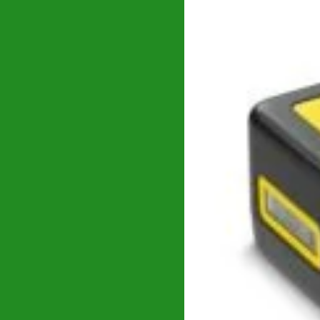
Globiz
(0)
GREENFIELD
(13)
Grifo
(0)
Grillo
(6)
GROWATT
(0)
Gude
(1)
HANDY
(1)
Hecht
(0)
Huawei
(40)
HUSQVARNA
(0)
Hynduai
(0)
Hyundai
(69)
Intensiv
(0)
Intensiv_
(0)
Jasic
(0)
Karcher
(0)
KENDO
(0)
Konner & Sohnen
(0)
Kränzle
(1)
Kubota
(0)
Makita
(0)
Maruyama
(0)
Masalta