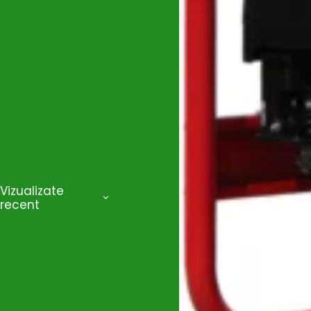
Wasserkonig
(1)
Wolf-Garten
(0)
Wolfcraft
(2)
ZOBO
(0)
Zonetec
(6)
Vizualizate
recent