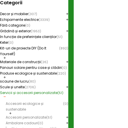
Categorii
Decor și mobilier
(307)
Echipamente electrice
(3339)
Fără categorie
(0)
Grădină și exterior
(1953)
în funcție de preferințele clienților
(51)
Keter
(0)
Kit-uri de proiecte DIY (Do It
(892)
Yourself)
Materiale de construcții
(26)
Panouri solare pentru case și clădiri
(0)
Produse ecologice și sustenabile
(220)
scaune de lucru
(80)
Scule și unelte
(2706)
Servicii și accesorii personalizate
(51)
Accesorii ecologice și
(0)
sustenabile
Accesorii personalizate
(51)
Ambalare cadouri
(0)