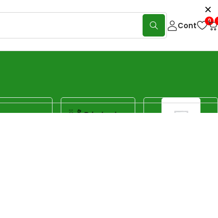
0
Cont
icii de gravură, tăiere la dimensiuni, personalizare prin
voilor tale!
Show:
40
80
120
Sorteaza
Sortare implicită