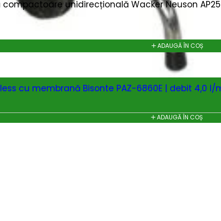
 compactoare unidirecțională Wacker Neuson AP2560
ADAUGĂ ÎN COȘ
rless cu membrană Bisonte PAZ-6860E | debit 4,0 l/
ADAUGĂ ÎN COȘ