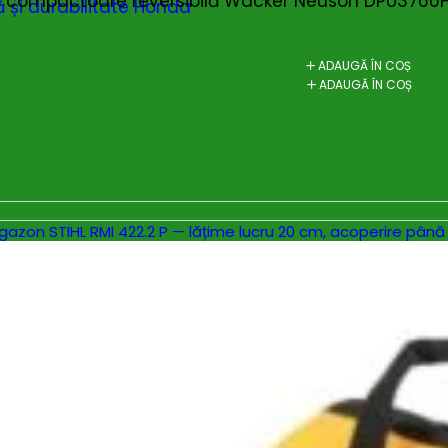
compactoare reversibilă Wacker Neuson DPU3760Hts,
 și durabilitate Honda
ADAUGĂ ÎN COȘ
ADAUGĂ ÎN COȘ
gazon STIHL RMI 422.2 P — lățime lucru 20 cm, acope
ADAUGĂ ÎN COȘ