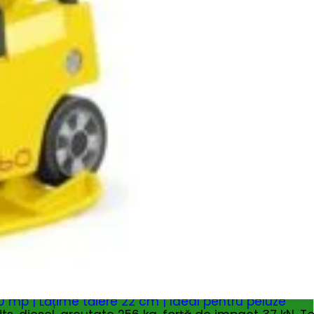
 mp | Lățime tăiere 22 cm | Ideal pentru peluze