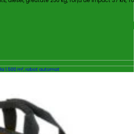
 diesel, greutate 256 kg, forță de impact 37 kN, T
rire până la 1.500 m², robot automat