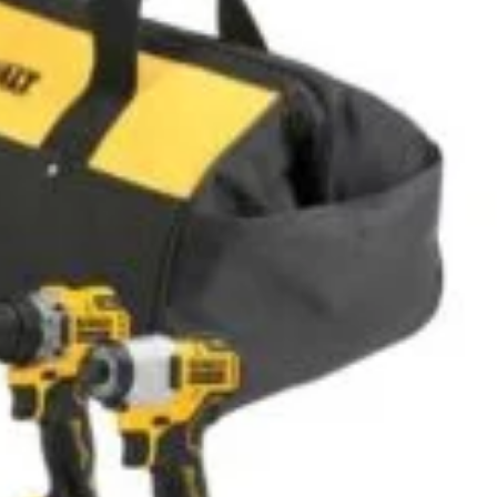
la 400 mp | Lățime de tăiere 19 cm pentru tuns
țime tăiere 19 cm, automat și silențios cu