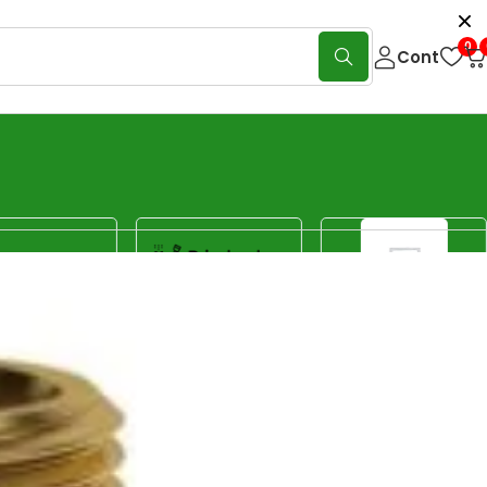
0
Cont
Show:
40
80
120
Sorteaza
Sortare implicită