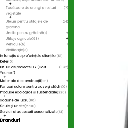
Tocătoare de crengi și resturi
(7)
vegetale
Uleiuri pentru utilajele de
(24)
grădină
Unelte pentru grădină
(1)
Utilaje agricole
(93)
Vehicule
(5)
Vinificație
(3)
în funcție de preferințele clienților
(51)
Keter
(0)
Kit-uri de proiecte DIY (Do It
(892)
Yourself)
Materiale de construcții
(26)
Panouri solare pentru case și clădiri
(0)
Produse ecologice și sustenabile
(220)
scaune de lucru
(80)
Scule și unelte
(2706)
Servicii și accesorii personalizate
(51)
Branduri