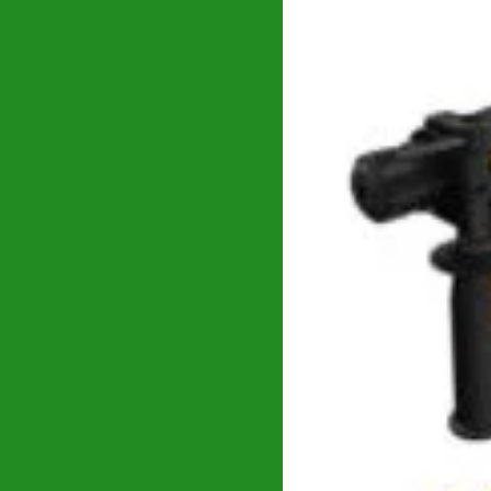
GROWATT
(0)
Gude
(1)
HANDY
(1)
Hecht
(0)
Robot tuns gazon 
Huawei
(40)
precis | Operare au
HUSQVARNA
(0)
3.979
lei
Hynduai
(0)
Hyundai
(69)
Intensiv
(0)
Intensiv_
(0)
Jasic
(0)
Karcher
(0)
KENDO
(0)
Konner & Sohnen
(0)
Kränzle
(1)
Kubota
(0)
Makita
(0)
Maruyama
(0)
Robot tuns gazon H
Masalta
(0)
MASTER
(0)
conectivitate EC L
Maxwell
4.453
lei
(2)
MEDIA LINE
(2)