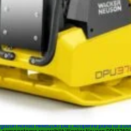
gazon Honda HRM520K1 EAE | Acoperire până la 3.000