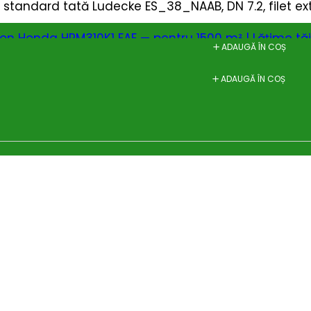
standard tată Ludecke ES_38_NAAB, DN 7.2, filet ext
on Honda HRM310K1 EAE — pentru 1500 m² | Lățime tă
ADAUGĂ ÎN COȘ
ADAUGĂ ÎN COȘ