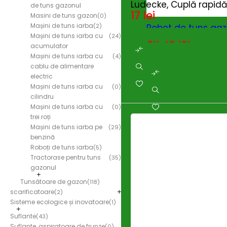
Ludecke, Cuplă rapidă 
de tuns gazonul
17
lei
Masini de tuns gazon
(0)
Mașini de tuns iarba
(2)
Robot de tuns gaz
Mașini de tuns iarba cu
6.743
lei
(24)
acumulator
Mașini de tuns iarba cu
(4)
cablu de alimentare
electric
Mașini de tuns iarba cu
(0)
cilindru
Mașini de tuns iarba cu
(0)
trei roți
Mașini de tuns iarba pe
(29)
benzină
Roboți de tuns iarba
(5)
Tractorase pentru tuns
(35)
gazonul
Tunsătoare de gazon
(118)
scarificatoare
(2)
Sisteme ecologice și inovatoare
(1)
Suflante
(43)
Suflante, aspiratoare de frunze
(0)