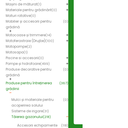
Mașini de măturat
(1)
Materiale pentru grădinărit
(0)
Maturi rotative
(0)
Mobilier și accesorii pentru
(0)
grădină
Motocoase și trimmere
(14)
Motoferastraie (Drujbe)
(100)
Motopompe
(2)
Motosapa
(1)
Piscine si accesorii
(0)
Pompe și hidrofoare
(499)
Produse decorative pentru
(0)
grădină
Produse pentru întreținerea
(367)
grădinii
Mulci și materiale pentru
(0)
acoperirea solului
Sisteme de irigare
(31)
Tăierea gazonului
(218)
Accesorii echipamente
(118)