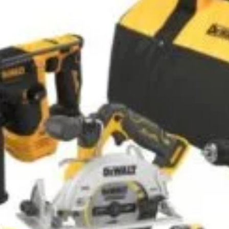
Honda Miimo HRM40 E | Ideal pentru suprafețe până 
tomată, programabil și silențios | Eficiență...
ADAUGĂ ÎN COȘ
onda Miimo HRM40 EC Live — ideal pentru 400 m², lă
ive