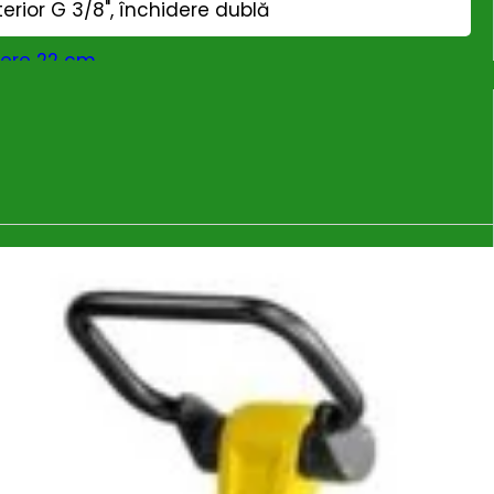
erior G 3/8", închidere dublă
iere 22 cm