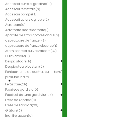
Accesorii curte si gradina
(18)
Accesorii ferăstraie
(0)
Accesorii pompe
(2)
Accesorii utilaje agricole
(2)
Aeratoare
(0)
Aeratoare, scarificatoare
(1)
Aparate de stropit profesionale
(0)
aspiratoare de frunze
(43)
aspiratoare de frunze electrice
(1)
Atomizoare si pulverizatoare
(67)
Cultivatoare
(0)
Despicătoare
(9)
Despicatoare busteni
(0)
Echipamente de curățat cu
(526)
presiune înaltă
Ferăstraie
(29)
Foarfece gard viu
(0)
Foarfeci de tuns gard viu
(103)
Freze de zăpadă
(0)
Freze de zapada
(29)
Grătare
(0)
Ingrijire gazon
(0)