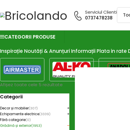
Serviciul Clienti
0737478238
CATEGORII PRODUSE
Inspirație
Noutăți & Anunțuri
Informații
Plata in rate
Afișez toate cele 5 rezultate
Categorii
Decor și mobilier
(307)
Echipamente electrice
(3339)
Fără categorie
(0)
Grădină și exterior
(1953)