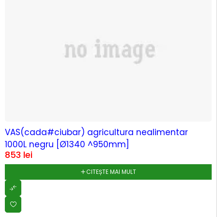
SOLD OUT
VAS(cada#ciubar) agricultura nealimentar
1000L negru [Ø1340 ^950mm]
853
lei
CITEȘTE MAI MULT