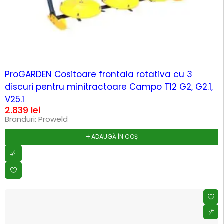
ProGARDEN Cositoare frontala rotativa cu 3
discuri pentru minitractoare Campo T12 G2, G2.1,
V25.1
2.839
lei
Branduri:
Proweld
ADAUGĂ ÎN COȘ