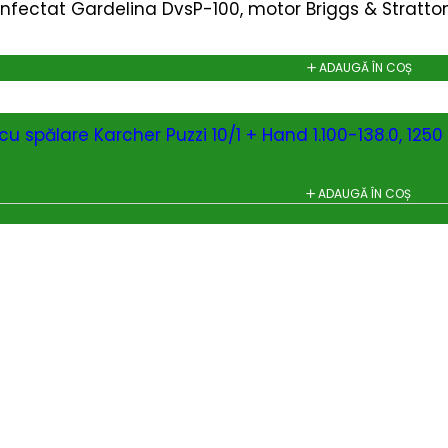
nfectat Gardelina DvsP-100, motor Briggs & Stratton 
ADAUGĂ ÎN COȘ
cu spălare Karcher Puzzi 10/1 + Hand 1.100-138.0, 1250 W
ADAUGĂ ÎN COȘ