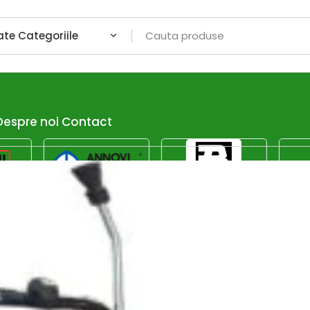
Despre noi
Contact
 **aspirator cu injecție-extracție** de la Bricolando! Aceste 
erii), fiind perfecte pentru îndepărtarea eficientă a petelor
țiale pentru proiectele de curățenie din Casa și Grădină.
Afiseaza dor promotiile