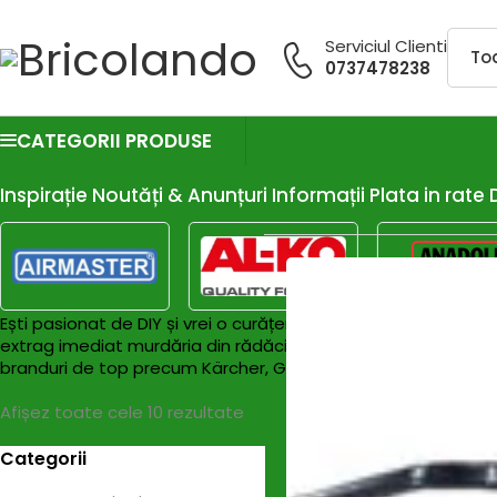
Serviciul Clienti
0737478238
CATEGORII PRODUSE
Inspirație
Noutăți & Anunțuri
Informații
Plata in rate
Ești pasionat de DIY și vrei o curățenie ca la carte? Alege un
extrag imediat murdăria din rădăcină (covoare, mochete, tapiț
branduri de top precum Kärcher, Ghibli & Wirbel și RYER, esen
Afișez toate cele 10 rezultate
Categorii