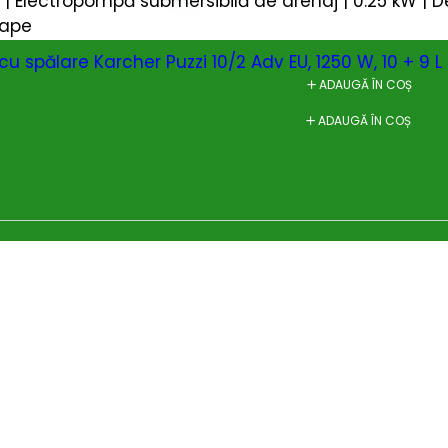
1 | Electropompă submersibilă de drenaj | 0.25 kW | De
 ape
cu spălare Karcher Puzzi 10/2 Adv EU, 1250 W, 10 + 9 L
ADAUGĂ ÎN COȘ
ADAUGĂ ÎN COȘ