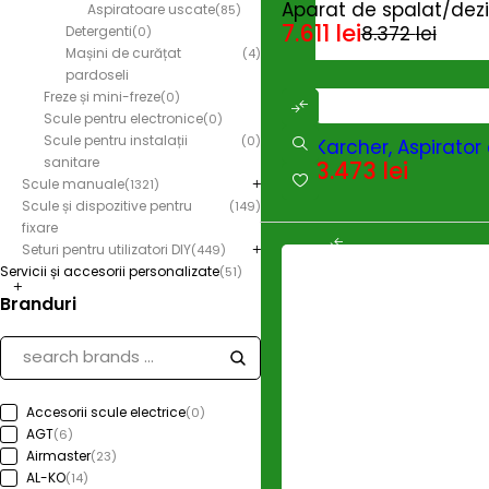
Aparat de spalat/dezi
Aspiratoare uscate
(85)
7.611
lei
8.372
lei
Detergenti
(0)
Mașini de curățat
(4)
pardoseli
Freze și mini-freze
(0)
Scule pentru electronice
(0)
Scule pentru instalații
(0)
Karcher, Aspirator 
sanitare
3.473
lei
Scule manuale
(1321)
Scule și dispozitive pentru
(149)
fixare
Seturi pentru utilizatori DIY
(449)
Servicii și accesorii personalizate
(51)
Branduri
Accesorii scule electrice
(0)
AGT
(6)
Airmaster
(23)
AL-KO
(14)