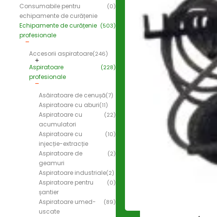
Consumabile pentru
(0)
echipamente de curățenie
Echipamente de curățenie
(503)
profesionale
Accesorii aspiratoare
(246)
Aspiratoare
(228)
profesionale
Asăiratoare de cenușă
(7)
Aspiratoare cu aburi
(11)
Aspiratoare cu
(22)
acumulatori
Aspiratoare cu
(10)
injecție-extracție
Aspiratoare de
(2)
geamuri
Aspiratoare industriale
(2)
Aspiratoare pentru
(0)
șantier
Aspiratoare umed-
(89)
uscate
-9%