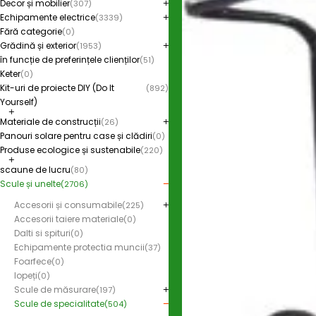
Decor și mobilier
(307)
Echipamente electrice
(3339)
Fără categorie
(0)
Grădină și exterior
(1953)
în funcție de preferințele clienților
(51)
Keter
(0)
Kit-uri de proiecte DIY (Do It
(892)
Yourself)
Materiale de construcții
(26)
Panouri solare pentru case și clădiri
(0)
Produse ecologice și sustenabile
(220)
scaune de lucru
(80)
Scule și unelte
(2706)
Accesorii și consumabile
(225)
Accesorii taiere materiale
(0)
Dalti si spituri
(0)
Echipamente protectia muncii
(37)
Foarfece
(0)
lopeți
(0)
Scule de măsurare
(197)
Scule de specialitate
(504)