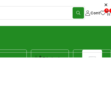
0
Cont
**aspiratoare profesionale** injectează soluție de curățare și
 și mirosurilor. Găsești modele puternice și versatile de la
Show:
40
80
120
Sorteaza
Sortare implicită