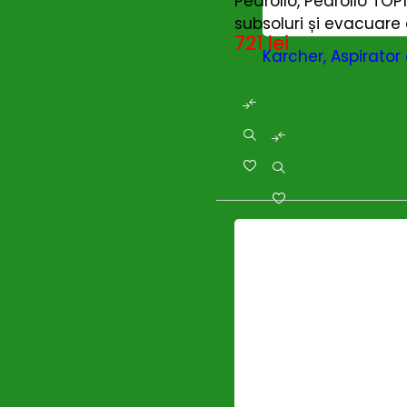
Pedrollo, Pedrollo TOP
Hyundai
(69)
subsoluri și evacuare
Intensiv
(0)
721
lei
Intensiv_
(0)
Karcher, Aspirator 
Jasic
(0)
5.713
lei
Karcher
(0)
KENDO
(0)
Konner & Sohnen
(0)
Kränzle
(1)
Kubota
(0)
Makita
(0)
Maruyama
(0)
Masalta
(0)
MASTER
(0)
Maxwell
(2)
MEDIA LINE
(2)
MTD
(0)
Nature Revolution
(0)
Oleo-Mac
(1)
Omac
(0)
OMG
(1)
PERMOBIL
(1)
Polizoare cu acumulator
(0)