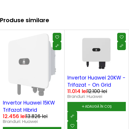
Produse similare
-9%
HOT
Invertor Huawei 20KW -
Trifazat - On Grid
11.014
lei
12.100
lei
Branduri:
Huawei
SOLD OUT
Invertor Huawei 15KW
ADAUGĂ ÎN COȘ
Trifazat Hibrid
12.456
lei
13.826
lei
Branduri:
Huawei