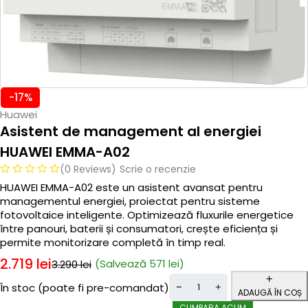
-17%
Huawei
Asistent de management al energiei
HUAWEI EMMA-A02
(0 Reviews)
Scrie o recenzie
HUAWEI EMMA-A02 este un asistent avansat pentru
managementul energiei, proiectat pentru sisteme
fotovoltaice inteligente. Optimizează fluxurile energetice
între panouri, baterii și consumatori, crește eficiența și
permite monitorizare completă în timp real.
2.719
lei
(Salvează
571
lei
)
3.290
lei
În stoc (poate fi pre-comandat)
ADAUGĂ ÎN COȘ
CUMPARA ACUM