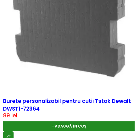
Burete personalizabil pentru cutii Tstak Dewalt
DWST1-72364
89
lei
ADAUGĂ ÎN COȘ