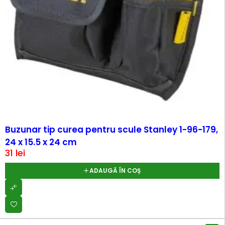
Buzunar tip curea pentru scule Stanley 1-96-179,
24 x 15.5 x 24 cm
31
lei
ADAUGĂ ÎN COȘ