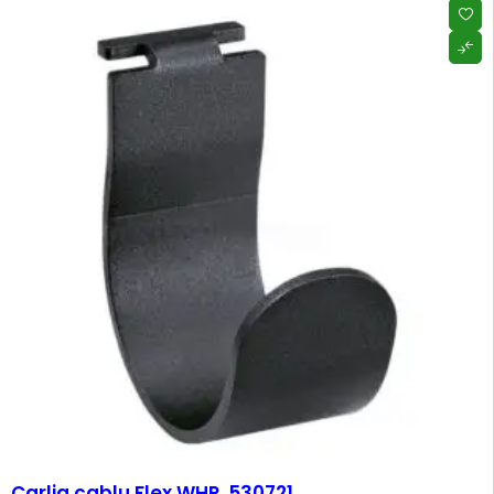
Carlig cablu Flex WHP, 530721