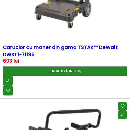
Carucior cu maner din gama TSTAK™ DeWalt
DWST1-71196
693
lei
ADAUGĂ ÎN COȘ