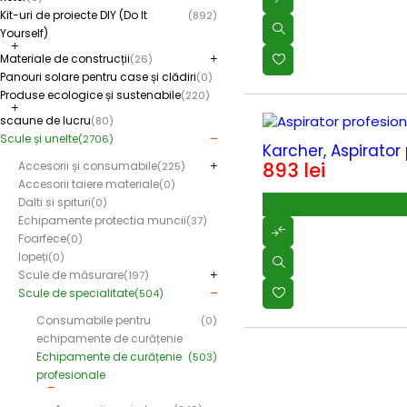
Kit-uri de proiecte DIY (Do It
(892)
Yourself)
Materiale de construcții
(26)
Panouri solare pentru case și clădiri
(0)
Produse ecologice și sustenabile
(220)
scaune de lucru
(80)
Scule și unelte
(2706)
Karcher, Aspirator
893
lei
Accesorii și consumabile
(225)
Accesorii taiere materiale
(0)
Dalti si spituri
(0)
Echipamente protectia muncii
(37)
Foarfece
(0)
lopeți
(0)
Scule de măsurare
(197)
Scule de specialitate
(504)
Consumabile pentru
(0)
echipamente de curățenie
Echipamente de curățenie
(503)
profesionale