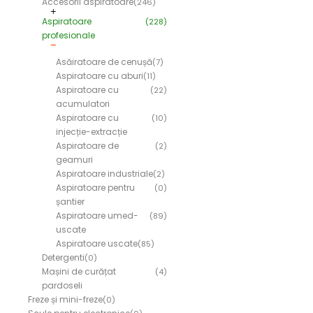
Accesorii aspiratoare
(246)
Aspiratoare
(228)
profesionale
Asăiratoare de cenușă
(7)
Aspiratoare cu aburi
(11)
Aspiratoare cu
(22)
acumulatori
Aspiratoare cu
(10)
injecție-extracție
Aspiratoare de
(2)
geamuri
Aspiratoare industriale
(2)
Aspiratoare pentru
(0)
șantier
Aspiratoare umed-
(89)
uscate
Aspiratoare uscate
(85)
Detergenti
(0)
Mașini de curățat
(4)
pardoseli
Freze și mini-freze
(0)