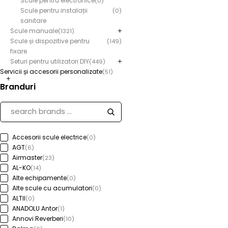
Scule pentru electronice
(0)
Scule pentru instalații
(0)
sanitare
Scule manuale
(1321)
Scule și dispozitive pentru
(149)
fixare
Seturi pentru utilizatori DIY
(449)
Servicii și accesorii personalizate
(51)
Branduri
Accesorii scule electrice
(0)
AGT
(6)
Airmaster
(23)
AL-KO
(14)
Alte echipamente
(0)
Alte scule cu acumulatori
(0)
ALTII
(0)
ANADOLU Antor
(1)
Annovi Reverberi
(10)