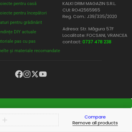
KALKI DRIM MAGAZIN S.R.L.
oiecte pentru casă
CUI: RO42565965
oiecte pentru începători
Reg. Com.: J39/335/2020
aturi pentru grădinărit
Adresa: Str. Măgura 57F
ndințe DIY actuale
Localitate: FOCSANI,
VRANCEA
toriale pas cu pas
contact:
0737 478 238
elte și materiale recomandate
Compare
Remove all products