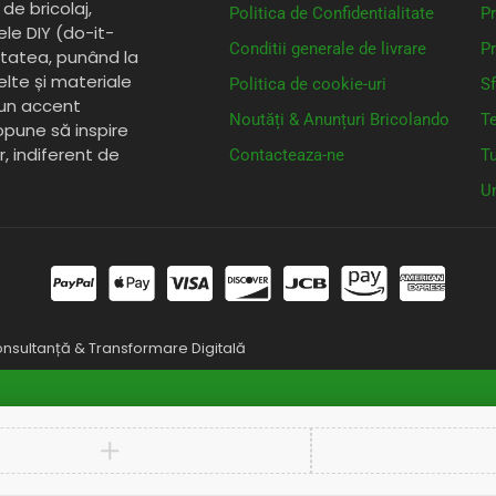
de bricolaj,
Politica de Confidentialitate
Pr
ele DIY (do-it-
Conditii generale de livrare
Pr
itatea, punând la
elte și materiale
Politica de cookie-uri
Sf
 un accent
Noutăți & Anunțuri Bricolando
Te
opune să inspire
or, indiferent de
Contacteaza-ne
Tu
Un
nsultanță & Transformare Digitală