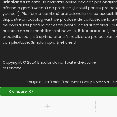
Bricolando.ro
este un magazin online dedicat pasionaților 
Fini
(30)
oferind o gamă variată de produse și soluții pentru proiect
Flex
(392)
yourself). Platforma combină profesionalismul cu accesibil
Gardelina
(122)
dispoziție un catalog vast de produse de calitate, de la un
Generatoare
(0)
de construcții până la accesorii pentru casă și grădină. Cu
Generatoare - Diesel
(0)
Ghibli & Wirbel
(1)
puternic pe sustenabilitate și inovație,
Bricolando.ro
își pr
Globiz
(0)
creativitatea și să sprijine clienții în realizarea proiectelor l
GREENFIELD
(13)
complexitate. Simplu, rapid și eficient!
Grifo
(0)
Grillo
(6)
GROWATT
(0)
Gude
(1)
Copyright © 2024 Bricolando.ro, Toate drepturile
HANDY
(1)
rezervate.
Hecht
(0)
Huawei
(40)
Soluție digitală oferită de
HUSQVARNA
Zylaris Group România – Co
(0)
Hynduai
(0)
Compare
(0)
Hyundai
(69)
Intensiv
(0)
Intensiv_
(0)
Jasic
(0)
Karcher
(0)