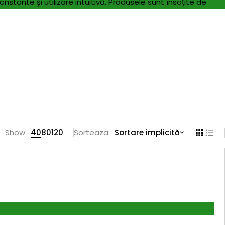
tante și utilizare intuitivă. Produsele sunt însoțite de
Show:
40
80
120
Sorteaza
Sortare implicită