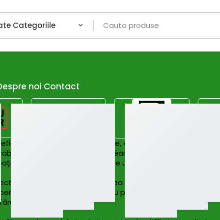
Despre noi
Contact
icientă a suprafețelor lucioase, eliminând urmele, picăturil
i, cabine de duș, panouri solare, geamuri auto sau vitrine come
spații vitrate și mediilor comerciale unde igiena vizuală conte
tric, rezervor pentru colectarea apei, duze din silicon rezis
rmite utilizarea la înălțime sau pe suprafețe mari. Modelele
fără dungi.