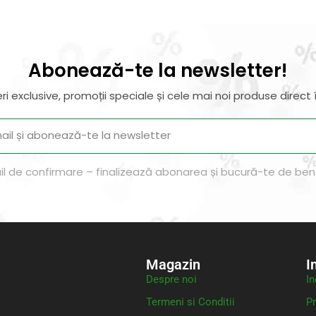
Abonează-te la newsletter!
ri exclusive, promoții speciale și cele mai noi produse direct î
il de confirmare – finalizează abonarea și bucură-te de benef
Magazin
I
Despre noi
In
Termeni si Conditii
Pr