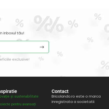
n inboxul tău!
iciile exclusive!
nspiratie
Contact
Bricolando.ro este o marca
ovație și sustenabilitate
inregistrata a societatii:
oiecte pentru avansați