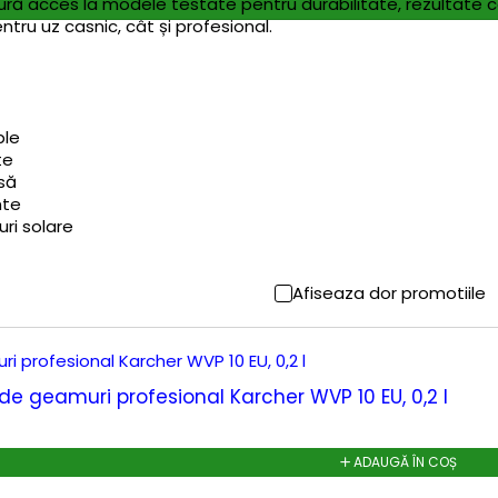
ă acces la modele testate pentru durabilitate, rezultate cons
entru uz casnic, cât și profesional.
ple
te
asă
nte
uri solare
Afiseaza dor promotiile
 de geamuri profesional Karcher WVP 10 EU, 0,2 l
ADAUGĂ ÎN COȘ