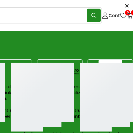
0
Cont
e și dârele care apar la curățarea manuală. Aceste
rciale. Categoria se adresează utilizatorilor casnici,
ază.
tent și autonomie optimizată pentru utilizare continuă.
 performante includ pulverizator integrat, lavete din