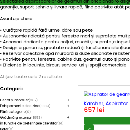
Selectarea aspiratoarelor de geamuri din bricolando.ro asigur
garanție, suport tehnic și livrare rapidă, fiind potrivite atât p
Avantaje cheie
• Curățare rapidă fără urme, dâre sau pete
• Autonomie ridicată pentru ferestre mari și suprafețe multi
• Accesorii dedicate pentru colțuri, muchii și suprafețe îngus
• Design ergonomic, greutate redusă și funcționare silențio
• Rezervor colectare apă murdară și duze siliconate reziste
• Potrivite pentru ferestre, cabine duș, geamuri auto și pano
• Eficiente în locuințe, birouri, service-uri și spații comerciale
Afișez toate cele 2 rezultate
Categorii
Decor și mobilier
(307)
Karcher, Aspirator
Echipamente electrice
(3339)
657
lei
Fără categorie
(0)
Grădină și exterior
(1953)
în funcție de preferințele clienților
(51)
Keter
(0)