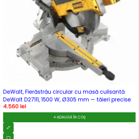
DeWalt, Fierăstrău circular cu masă culisantă
DeWalt D27111, 1500 W, Ø305 mm — tăieri precise
4.560
lei
ADAUGĂ ÎN COȘ