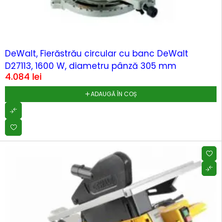
DeWalt, Fierăstrău circular cu banc DeWalt
D27113, 1600 W, diametru pânză 305 mm
4.084
lei
ADAUGĂ ÎN COȘ