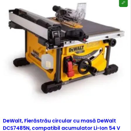
DeWalt, Fierăstrău circular cu masă DeWalt
DCS7485N, compatibil acumulator Li-Ion 54 V