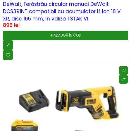
DeWalt, Ferăstrău circular manual DeWalt
DCS391NT compatibil cu acumulator Li‑Ion 18 V
XR, disc 165 mm, în valiză TSTAK VI
896
lei
ADAUGĂ ÎN COȘ