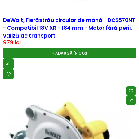
DeWalt, Fierăstrău circular de mână - DCS570NT
- Compatibil 18V XR - 184 mm - Motor fără perii,
valiză de transport
979
lei
ADAUGĂ ÎN COȘ