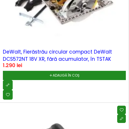
DeWalt, Fierăstrău circular compact DeWalt
DCS572NT 18V XR, fără acumulator, în TSTAK
1.290
lei
ADAUGĂ ÎN COȘ