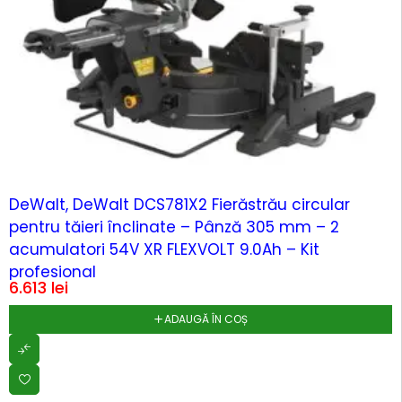
DeWalt, DeWalt DCS781X2 Fierăstrău circular
pentru tăieri înclinate – Pânză 305 mm – 2
acumulatori 54V XR FLEXVOLT 9.0Ah – Kit
profesional
6.613
lei
ADAUGĂ ÎN COȘ