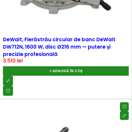
DeWalt, Fierăstrău circular de banc DeWalt
DW712N, 1600 W, disc Ø216 mm — putere și
precizie profesională
3.510
lei
ADAUGĂ ÎN COȘ