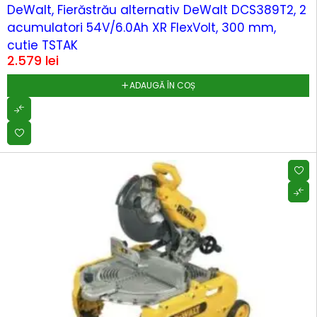
DeWalt, Fierăstrău alternativ DeWalt DCS389T2, 2
acumulatori 54V/6.0Ah XR FlexVolt, 300 mm,
cutie TSTAK
2.579
lei
ADAUGĂ ÎN COȘ