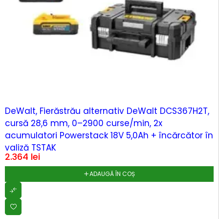
DeWalt, Fierăstrău alternativ DeWalt DCS367H2T,
cursă 28,6 mm, 0–2900 curse/min, 2x
acumulatori Powerstack 18V 5,0Ah + încărcător în
valiză TSTAK
2.364
lei
ADAUGĂ ÎN COȘ