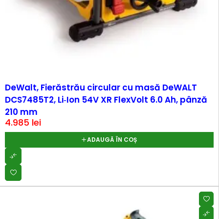
DeWalt, Fierăstrău circular cu masă DeWALT
DCS7485T2, Li‑Ion 54V XR FlexVolt 6.0 Ah, pânză
210 mm
4.985
lei
ADAUGĂ ÎN COȘ