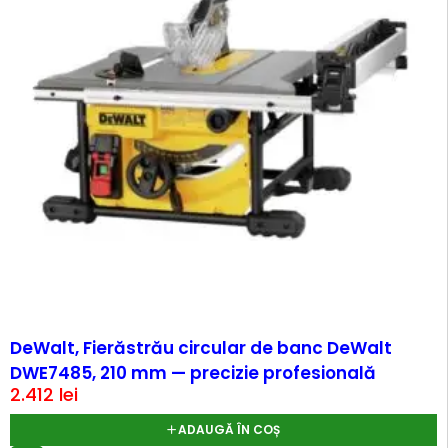
DeWalt, Fierăstrău circular de banc DeWalt
DWE7485, 210 mm — precizie profesională
2.412
lei
ADAUGĂ ÎN COȘ