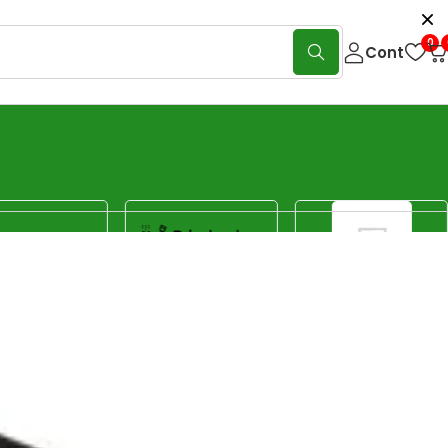
0
Cont
Show:
40
80
120
Sorteaza
Sortare implicită