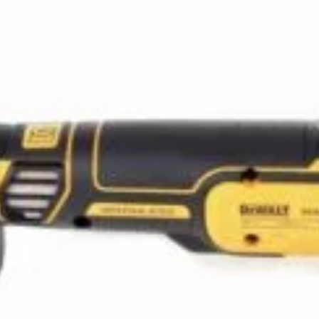
Magazin
I
Despre noi
In
Termeni si Conditii
Pr
de bricolaj,
Politica de Confidentialitate
Pr
ele DIY (do-it-
Conditii generale de livrare
Pr
itatea, punând la
elte și materiale
Politica de cookie-uri
Sf
 un accent
Noutăți & Anunțuri Bricolando
Te
opune să inspire
or, indiferent de
Contacteaza-ne
Tu
Un