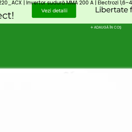
Y220_ACX | Invertor sudură MMA 200 A | Electrozi 1,6
ADAUGĂ ÎN COȘ
Abonează-te la newsletter!
ri exclusive, promoții speciale și cele mai noi produse direct î
il de confirmare – finalizează abonarea și bucură-te de benef