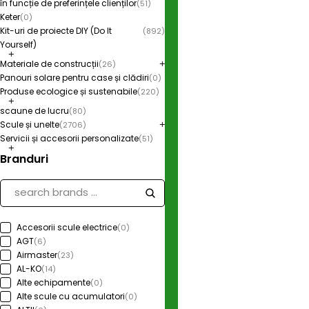
în funcție de preferințele clienților
(51)
Keter
(0)
Kit-uri de proiecte DIY (Do It
(892)
Yourself)
Materiale de construcții
(26)
Panouri solare pentru case și clădiri
(0)
Produse ecologice și sustenabile
(220)
scaune de lucru
(80)
Scule și unelte
(2706)
Servicii și accesorii personalizate
(51)
Branduri
Accesorii scule electrice
(0)
AGT
(6)
Airmaster
(23)
AL-KO
(14)
Alte echipamente
(0)
Alte scule cu acumulatori
(0)