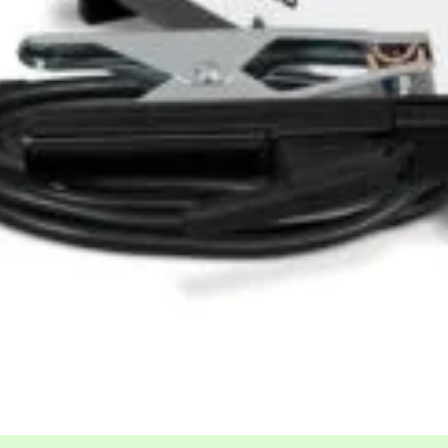
W - Monofazat- hibrid - Antena Wifi inclus
ADAUGĂ ÎN COȘ