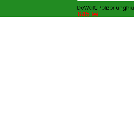
SUNPAL
(0)
DeWalt, Polizor unghi
Taifu
(0)
645
lei
TEHNOWELD
(0)
Telwin
(22)
TEXAS
(3)
Trimmere si motocoase
(0)
TU-DEE DIAMOND
(0)
UNIOR
(0)
Wacker Neuson
(24)
Wasserkonig
(1)
Wolf-Garten
(0)
Wolfcraft
(2)
ZOBO
(0)
Zonetec
(6)