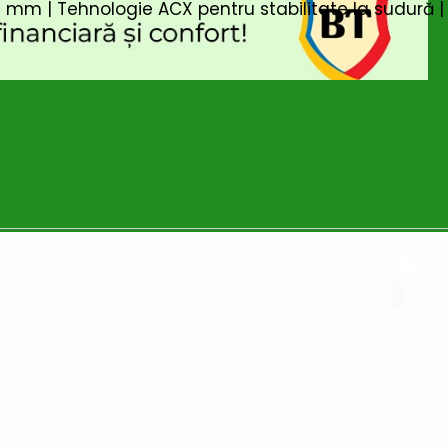
–4 mm | Tehnologie ACX pentru stabilitate la sudură |
n inboxul tău!
iciile exclusive!