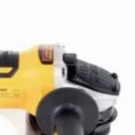
nspiratie
Contact
Bricolando.ro este o marca
ovație și sustenabilitate
inregistrata a societatii:
oiecte pentru avansați
KALKI DRIM MAGAZIN S.R.L.
oiecte pentru casă
CUI: RO42565965
oiecte pentru începători
Reg. Com.: J39/335/2020
aturi pentru grădinărit
Adresa: Str. Măgura 57F
ndințe DIY actuale
Localitate: FOCSANI,
VRANCEA
toriale pas cu pas
contact:
0737 478 238
elte și materiale recomandate