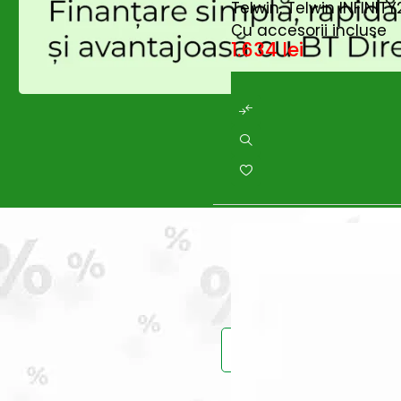
Telwin, Telwin INFINIT
Enoitalia
(0)
Cu accesorii incluse
EUROBOOR
(0)
1.634
lei
Fierastraie cu acumulator
(0)
Fini
(30)
Flex
(392)
Gardelina
(122)
Generatoare
(0)
Generatoare - Diesel
(0)
Ghibli & Wirbel
(1)
Globiz
(0)
GREENFIELD
(13)
Grifo
(0)
Grillo
(6)
GROWATT
(0)
Gude
(1)
HANDY
(1)
Prinde reduce
Hecht
(0)
Huawei
(40)
HUSQVARNA
(0)
Hynduai
(0)
Hyundai
(69)
Intensiv
(0)
Vei primi un ema