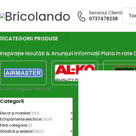
Serviciul Clienti
0737478238
CATEGORII PRODUSE
Inspirație
Noutăți & Anunțuri
Informații
Plata in rate
Afișez singurul rezultat
Categorii
Decor și mobilier
(307)
Echipamente electrice
(3339)
Fără categorie
(0)
Grădină și exterior
(1953)