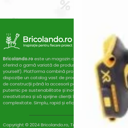
Intensiv_
(0)
Jasic
(0)
Karcher
(0)
KENDO
(0)
Konner & Sohnen
(0)
Kränzle
(1)
Kubota
(0)
Makita
(0)
Maruyama
(0)
Masalta
(0)
Bricolando.ro
este un magazin online dedicat pasionaților 
MASTER
(0)
Maxwell
oferind o gamă variată de produse și soluții pentru proiect
(2)
MEDIA LINE
(2)
yourself). Platforma combină profesionalismul cu accesibil
MTD
(0)
dispoziție un catalog vast de produse de calitate, de la un
Nature Revolution
(0)
de construcții până la accesorii pentru casă și grădină. Cu
Oleo-Mac
(1)
puternic pe sustenabilitate și inovație,
Bricolando.ro
își pr
Omac
(0)
creativitatea și să sprijine clienții în realizarea proiectelor l
OMG
(1)
complexitate. Simplu, rapid și eficient!
PERMOBIL
(1)
Polizoare cu acumulator
(0)
Power Queen
(11)
Powerplus
(2)
Copyright © 2024 Bricolando.ro, Toate drepturile
Pramac
(6)