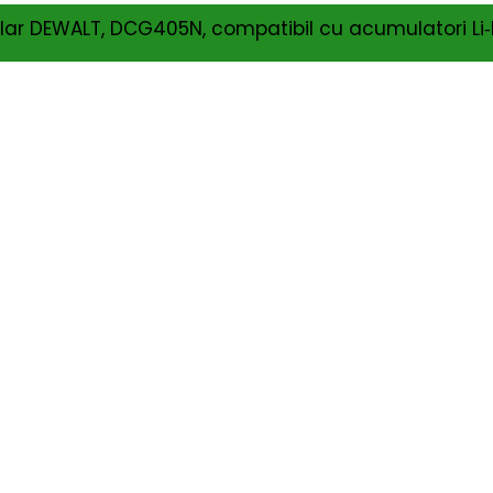
ular DEWALT, DCG405N, compatibil cu acumulatori Li‑
ADAUGĂ ÎN COȘ