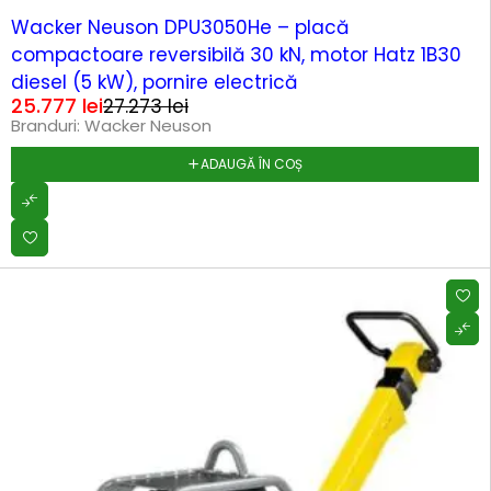
-5%
Wacker Neuson DPU3050He – placă
compactoare reversibilă 30 kN, motor Hatz 1B30
diesel (5 kW), pornire electrică
25.777
lei
27.273
lei
Branduri:
Wacker Neuson
ADAUGĂ ÎN COȘ