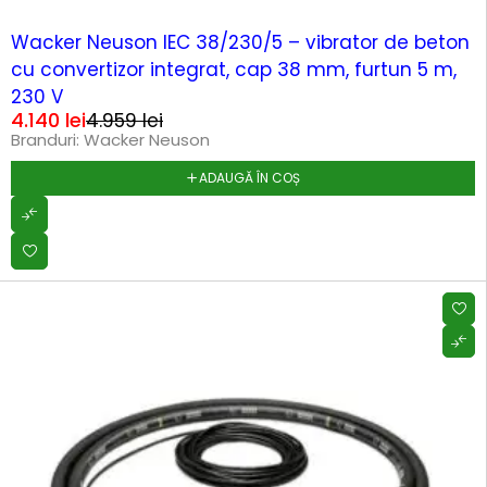
-16%
Wacker Neuson IEC 38/230/5 – vibrator de beton
cu convertizor integrat, cap 38 mm, furtun 5 m,
230 V
4.140
lei
4.959
lei
Branduri:
Wacker Neuson
ADAUGĂ ÎN COȘ