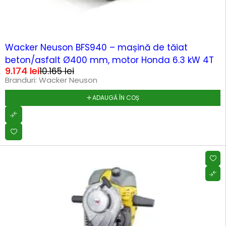
-10%
Wacker Neuson BFS940 – mașină de tăiat
beton/asfalt Ø400 mm, motor Honda 6.3 kW 4T
9.174
lei
10.165
lei
Branduri:
Wacker Neuson
ADAUGĂ ÎN COȘ