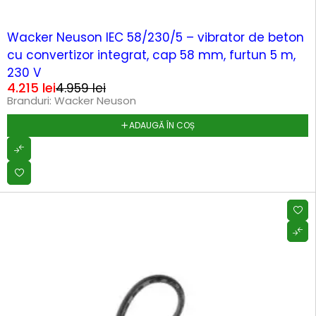
-15%
Wacker Neuson IEC 58/230/5 – vibrator de beton
cu convertizor integrat, cap 58 mm, furtun 5 m,
230 V
4.215
lei
4.959
lei
Branduri:
Wacker Neuson
ADAUGĂ ÎN COȘ