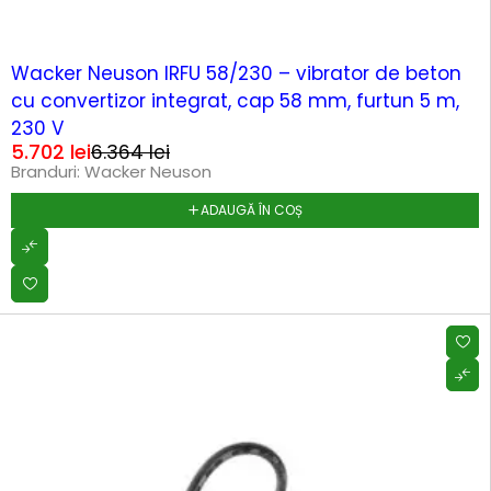
-10%
Wacker Neuson IRFU 58/230 – vibrator de beton
cu convertizor integrat, cap 58 mm, furtun 5 m,
230 V
5.702
lei
6.364
lei
Branduri:
Wacker Neuson
ADAUGĂ ÎN COȘ