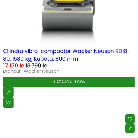
-9%
Cilindru vibro-compactor Wacker Neuson RD18-
80, 1580 kg, Kubota, 800 mm
17.170
lei
18.790
lei
Branduri:
Wacker Neuson
ADAUGĂ ÎN COȘ