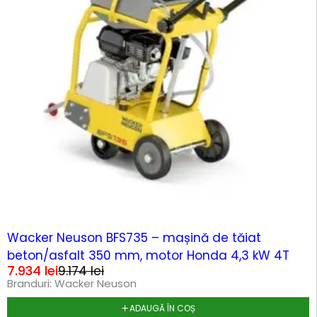
-14%
Wacker Neuson BFS735 – mașină de tăiat
beton/asfalt 350 mm, motor Honda 4,3 kW 4T
7.934
lei
9.174
lei
Branduri:
Wacker Neuson
ADAUGĂ ÎN COȘ