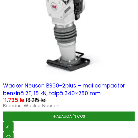
-11%
Wacker Neuson BS60-2plus – mai compactor
benzină 2T, 18 kN, talpă 340×280 mm
11.735
lei
13.215
lei
Branduri:
Wacker Neuson
ADAUGĂ ÎN COȘ