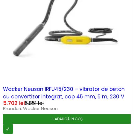
-3%
Wacker Neuson IRFU45/230 – vibrator de beton
cu convertizor integrat, cap 45 mm, 5 m, 230 V
5.702
lei
5.851
lei
Branduri:
Wacker Neuson
ADAUGĂ ÎN COȘ