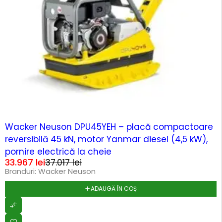
-8%
Wacker Neuson DPU45YEH – placă compactoare
reversibilă 45 kN, motor Yanmar diesel (4,5 kW),
pornire electrică la cheie
33.967
lei
37.017
lei
Branduri:
Wacker Neuson
ADAUGĂ ÎN COȘ