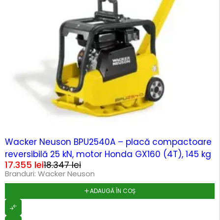
-5%
Wacker Neuson BPU2540A – placă compactoare
reversibilă 25 kN, motor Honda GX160 (4T), 145 kg
17.355
lei
18.347
lei
Branduri:
Wacker Neuson
ADAUGĂ ÎN COȘ