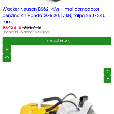
-16%
Wacker Neuson BS62-4As – mai compactor
benzină 4T Honda GXR120, 17 kN, talpă 280×340
mm
10.438
lei
12.397
lei
Branduri:
Wacker Neuson
ADAUGĂ ÎN COȘ