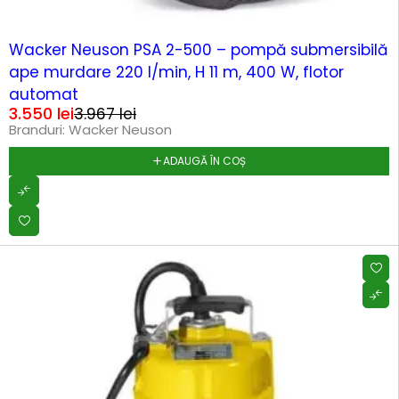
-10%
Wacker Neuson PSA 2-500 – pompă submersibilă
ape murdare 220 l/min, H 11 m, 400 W, flotor
automat
3.550
lei
3.967
lei
Branduri:
Wacker Neuson
ADAUGĂ ÎN COȘ