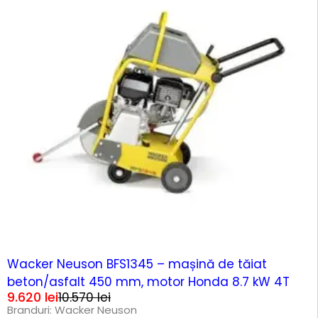
-9%
Wacker Neuson BFS1345 – mașină de tăiat
beton/asfalt 450 mm, motor Honda 8.7 kW 4T
9.620
lei
10.570
lei
Branduri:
Wacker Neuson