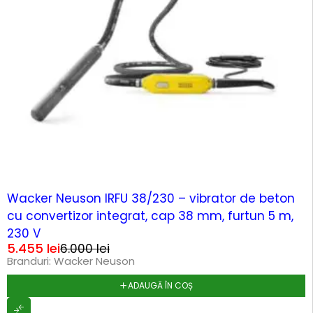
-9%
Wacker Neuson IRFU 38/230 – vibrator de beton
cu convertizor integrat, cap 38 mm, furtun 5 m,
230 V
5.455
lei
6.000
lei
Branduri:
Wacker Neuson
ADAUGĂ ÎN COȘ