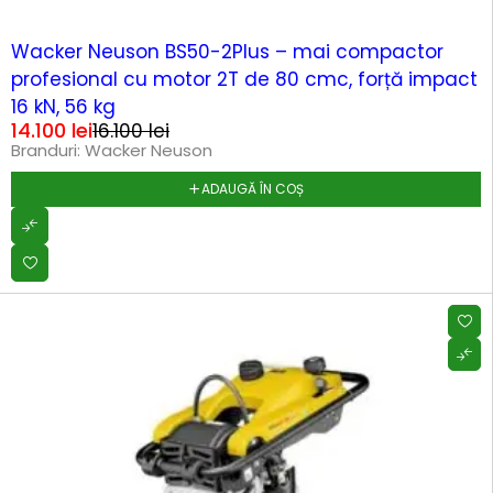
-12%
Wacker Neuson BS50-2Plus – mai compactor
profesional cu motor 2T de 80 cmc, forță impact
16 kN, 56 kg
14.100
lei
16.100
lei
Branduri:
Wacker Neuson
ADAUGĂ ÎN COȘ