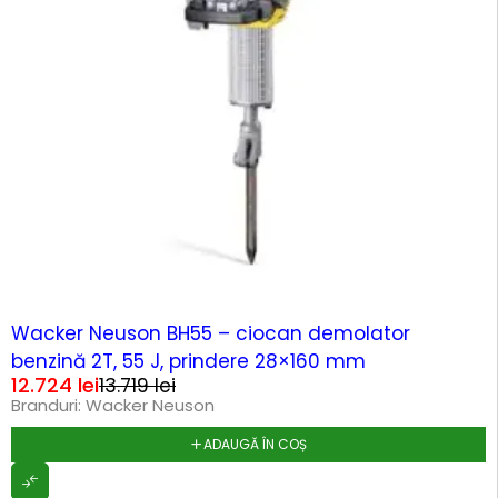
-7%
Wacker Neuson BH55 – ciocan demolator
benzină 2T, 55 J, prindere 28×160 mm
12.724
lei
13.719
lei
Branduri:
Wacker Neuson
ADAUGĂ ÎN COȘ