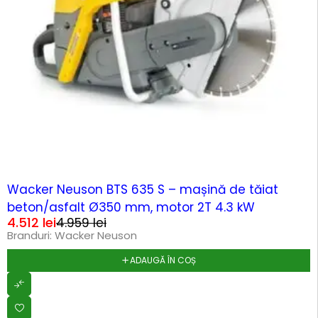
-9%
Wacker Neuson BTS 635 S – mașină de tăiat
beton/asfalt Ø350 mm, motor 2T 4.3 kW
4.512
lei
4.959
lei
Branduri:
Wacker Neuson
ADAUGĂ ÎN COȘ