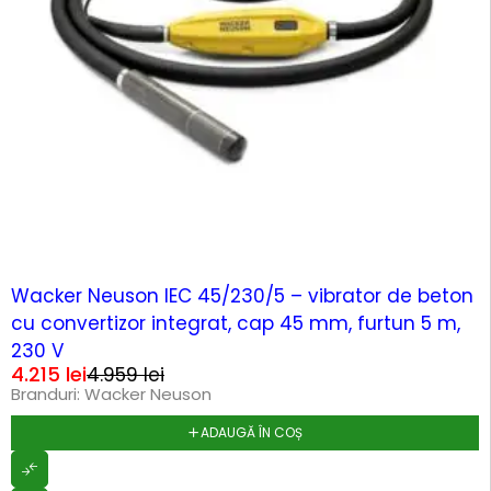
-15%
Wacker Neuson IEC 45/230/5 – vibrator de beton
cu convertizor integrat, cap 45 mm, furtun 5 m,
230 V
4.215
lei
4.959
lei
Branduri:
Wacker Neuson
ADAUGĂ ÎN COȘ