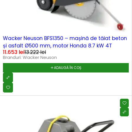
-12%
Wacker Neuson BFS1350 – mașină de tăiat beton
și asfalt Ø500 mm, motor Honda 8.7 kW 4T
11.653
lei
13.222
lei
Branduri:
Wacker Neuson
ADAUGĂ ÎN COȘ