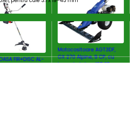
Ah, pentru cuie 3.1 x 19–45 mm
-13%
Motocositoare AGT3DF,
GX 270 Alpine, 9 CP, cu
ASA FIR+DISC AL-
bara de taiere 127 SP
3 B II CLASSIC
iarba
i
15.124
lei
17.355
lei
Branduri:
AGT
ADAUGĂ ÎN COȘ
ADAUGĂ ÎN COȘ