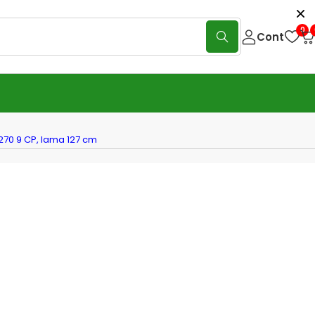
0
Cont
70 9 CP, lama 127 cm
o GF3 GX270 – motocoasă
sională Honda GX270 9 CP, lama
m
(0 Reviews)
Scrie o recenzie
3 GX270 (PFASGF3GX2791)
este o
motocoasă profesională