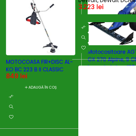
DeWalt, DeWalt DCN45R
3.223
lei
-13%
Motocositoare AG
GX 270 Alpine, 9 C
MOTOCOASA FIR+DISC AL-
bara de taiere 127
KO BC 223 B II CLASSIC
iarba
849
lei
15.124
lei
17.355
le
Branduri:
AGT
ADAUGĂ ÎN COȘ
ADAUGĂ ÎN C