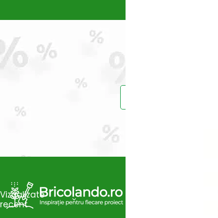
Prinde reduce
Vei primi un ema
Vizualizate
recent