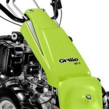
pe benzină
lucrărilor 
pantă.
Transmisia 
diferential
Lama de co
mari.
Pachetul c
protecție, k
12.62
Salvat 
SKU:
PFASG
Categories