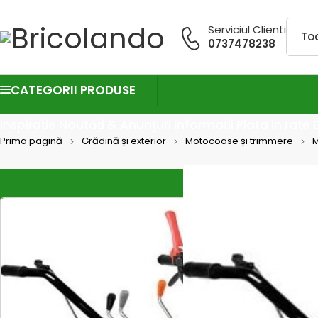
Serviciul Clienti
0737478238
CATEGORII PRODUSE
Inspirație
Noutăți & Anunțuri
Informații
Plata in rate
Prima pagină
Grădină și exterior
Motocoase și trimmere