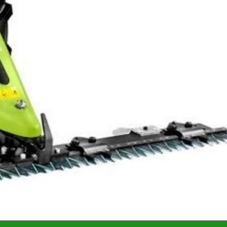
ustă și fiabilă. Transmisia în baie de ulei conferă
ntrol chiar și pe pante și terenuri dificile. Greutatea de