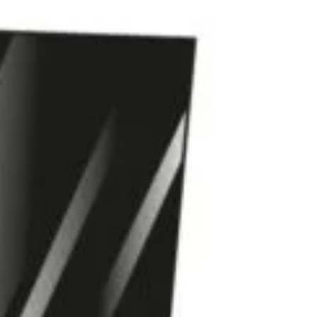
n inboxul tău!
iciile exclusive!
nspiratie
Contact
Bricolando.ro este o marca
ovație și sustenabilitate
inregistrata a societatii:
oiecte pentru avansați