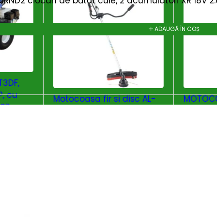
ND2 ciocan de bătut cuie, 2 acumulatori XR 18V 2.0
ADAUGĂ ÎN COȘ
T3DF,
P, cu
Motocoasa fir si disc AL-
MOTOCO
 SP
KO BC 400 B, latime de
KO BC 22
849
le
lucru 41cm / 25cm, motor
i
39.8cc 1.25kW(1.7CP)
1.011
lei
Branduri:
AL-KO
OȘ
ADAUGĂ ÎN COȘ