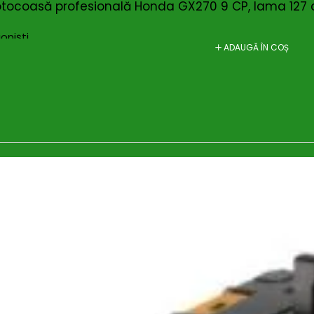
otocoasă profesională Honda GX270 9 CP, lama 127
oniști
ADAUGĂ ÎN COȘ