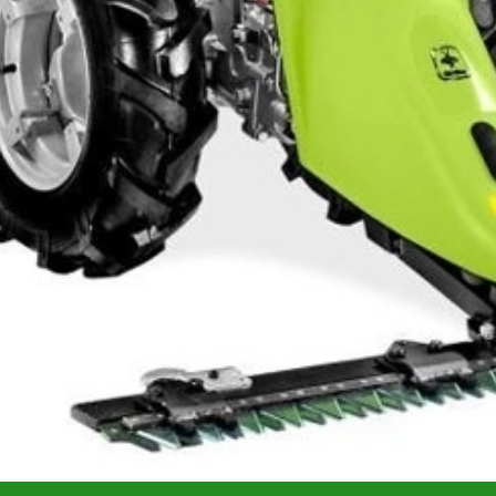
are
Recenzii (0)
tată cu motor
Honda GX270
de 270 cm³ și 9 CP, cositoare rob
ul de direcție cu diferential blocabil oferă performanță și co
zare intensivă.