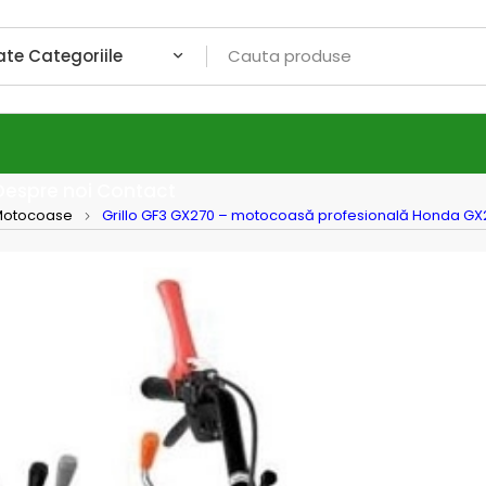
Despre noi
Contact
Motocoase
Grillo GF3 GX270 – motocoasă profesională Honda GX2
Grillo
Grill
profe
127 c
Grillo GF