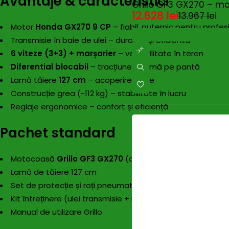
Avantaje & caracteristici
Grillo GF3 GX270 – m
12.628
lei
13.967
lei
Motor
Honda GX270 9 CP
– fiabil, puternic pentru profesi
Transmisie în baie de ulei – durabilă și eficientă
6 viteze (3+3) + marșarier
– versatilitate în teren
Diferential blocabil
– tracțiune optimă pe pantă
Lamă tăiere
127 cm
– acoperire mare
Construcție grea (~112 kg) – stabilitate în lucru
Reglaje ergonomice – confort și eficiență
Pachet standard
Motocoasă
Grillo GF3 GX270
(cod PFASGF3GX2791)
Lamă de tăiere 127 cm
Set de protecție și roți pneumatice
Kit întreținere (ulei transmisie + motor)
Manual de utilizare Grillo