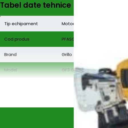
Tabel date tehnice
Tip echipament
Motocoasă profesională auto
Cod produs
PFASGF3GX2791
Brand
Grillo
Model
GF3 GX270
Motor
Honda GX270, 4 timpi OHV
Cilindree
270 cm³
Putere maximă
9 CP (6.6 kW)