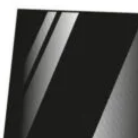
Abonează-te la newsletter!
ri exclusive, promoții speciale și cele mai noi produse direct î
il de confirmare – finalizează abonarea și bucură-te de benef
Magazin
I
Despre noi
In
Termeni si Conditii
Pr