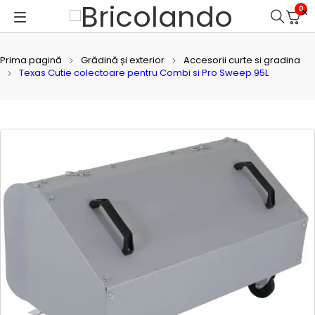
0
Prima pagină
Grădină și exterior
Accesorii curte si gradina
Texas Cutie colectoare pentru Combi si Pro Sweep 95L