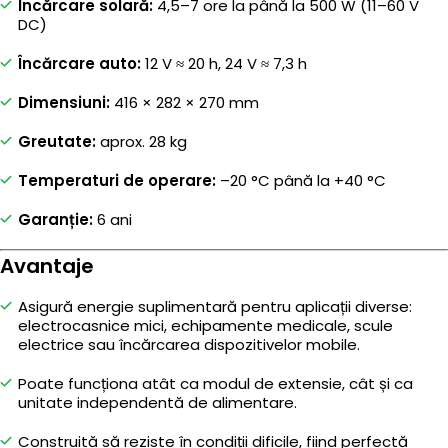
Încărcare solară:
4,5–7 ore la până la 500 W (11–60 V
DC)
Încărcare auto:
12 V ≈ 20 h, 24 V ≈ 7,3 h
Dimensiuni:
416 × 282 × 270 mm
Greutate:
aprox. 28 kg
Temperaturi de operare:
–20 °C până la +40 °C
Garanție:
6 ani
Avantaje
Asigură energie suplimentară pentru aplicații diverse:
electrocasnice mici, echipamente medicale, scule
electrice sau încărcarea dispozitivelor mobile.
Poate funcționa atât ca modul de extensie, cât și ca
unitate independentă de alimentare.
Construită să reziste în condiții dificile, fiind perfectă