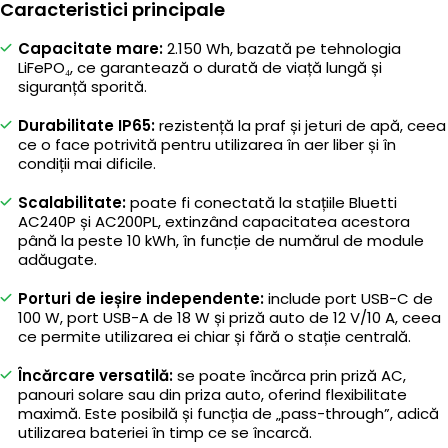
Caracteristici principale
Capacitate mare:
2.150 Wh, bazată pe tehnologia
LiFePO₄, ce garantează o durată de viață lungă și
siguranță sporită.
Durabilitate IP65:
rezistență la praf și jeturi de apă, ceea
ce o face potrivită pentru utilizarea în aer liber și în
condiții mai dificile.
Scalabilitate:
poate fi conectată la stațiile Bluetti
AC240P și AC200PL, extinzând capacitatea acestora
până la peste 10 kWh, în funcție de numărul de module
adăugate.
Porturi de ieșire independente:
include port USB-C de
100 W, port USB-A de 18 W și priză auto de 12 V/10 A, ceea
ce permite utilizarea ei chiar și fără o stație centrală.
Încărcare versatilă:
se poate încărca prin priză AC,
panouri solare sau din priza auto, oferind flexibilitate
maximă. Este posibilă și funcția de „pass-through”, adică
utilizarea bateriei în timp ce se încarcă.