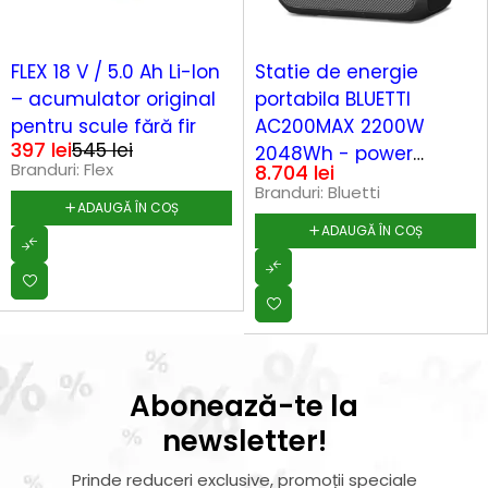
-27%
FLEX 18 V / 5.0 Ah Li-Ion
Statie de energie
– acumulator original
portabila BLUETTI
pentru scule fără fir
AC200MAX 2200W
397
lei
545
lei
2048Wh - power
Branduri:
Flex
8.704
lei
station
Branduri:
Bluetti
ADAUGĂ ÎN COȘ
ADAUGĂ ÎN COȘ
Abonează-te la
newsletter!
Prinde reduceri exclusive, promoții speciale