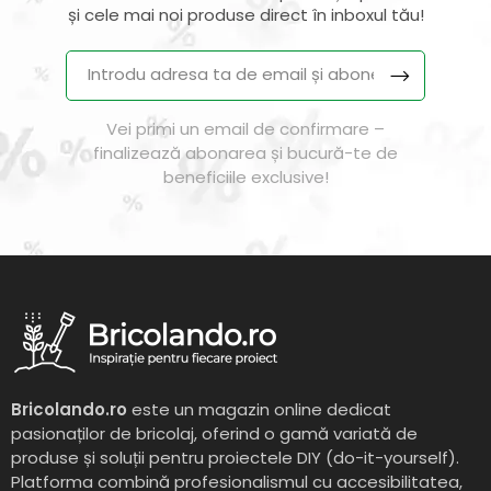
și cele mai noi produse direct în inboxul tău!
Vei primi un email de confirmare –
finalizează abonarea și bucură-te de
beneficiile exclusive!
Bricolando.ro
este un magazin online dedicat
pasionaților de bricolaj, oferind o gamă variată de
produse și soluții pentru proiectele DIY (do-it-yourself).
Platforma combină profesionalismul cu accesibilitatea,