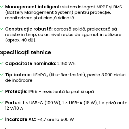
Management inteligent:
sistem integrat MPPT și BMS
(Battery Management System) pentru protecție,
monitorizare și eficiență ridicată.
Construcție robustă:
carcasă solidă, proiectată să
reziste în timp, cu un nivel redus de zgomot în utilizare
(aprox. 40 dB).
Specificații tehnice
Capacitate nominală:
2.150 Wh
Tip baterie:
LiFePO₄ (litiu-fier-fosfat), peste 3.000 cicluri
de încărcare
Protecție:
IP65 – rezistentă la praf și apă
Porturi:
1 × USB-C (100 W), 1 × USB-A (18 W), 1 × priză auto
12 V/10 A
Încărcare AC:
~4,7 ore la 500 W