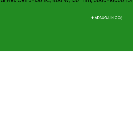
ital Flex ORE 5-150 EC, 400 W, 150 mm, 6000-10000 r
ADAUGĂ ÎN COȘ