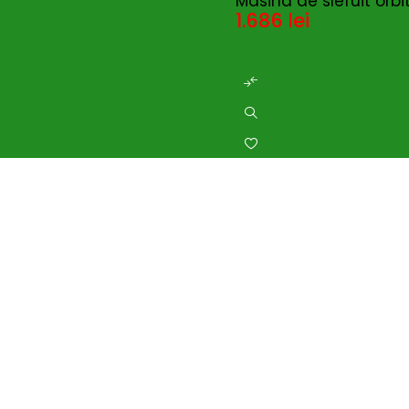
Masina de slefuit orb
1.686
lei