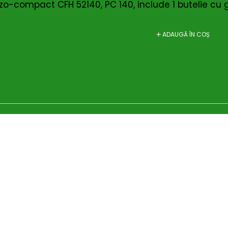
ezo-compact CFH 52140, PC 140, include 1 butelie cu 
ADAUGĂ ÎN COȘ