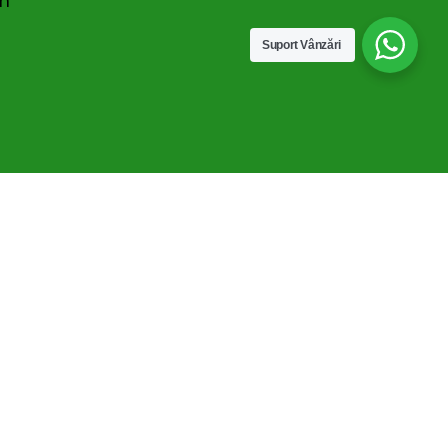
pm
Suport Vânzări