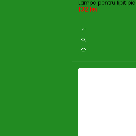
Lampa pentru lipit pi
132
lei