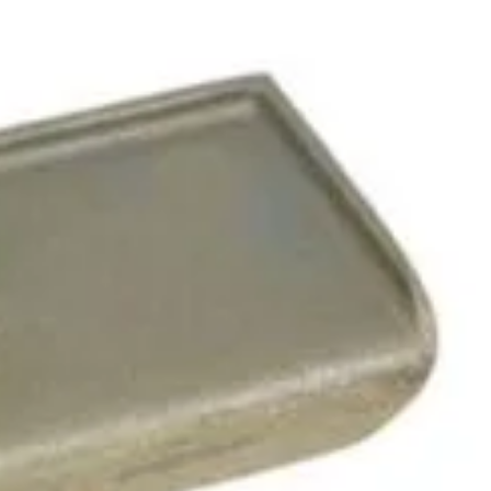
iciile exclusive!
nspiratie
Contact
Bricolando.ro este o marca
ovație și sustenabilitate
inregistrata a societatii:
oiecte pentru avansați
KALKI DRIM MAGAZIN S.R.L.
oiecte pentru casă
CUI: RO42565965
oiecte pentru începători
Reg. Com.: J39/335/2020
aturi pentru grădinărit
Adresa: Str. Măgura 57F
ndințe DIY actuale
Localitate: FOCSANI,
VRANCEA
toriale pas cu pas
contact:
0737 478 238
elte și materiale recomandate