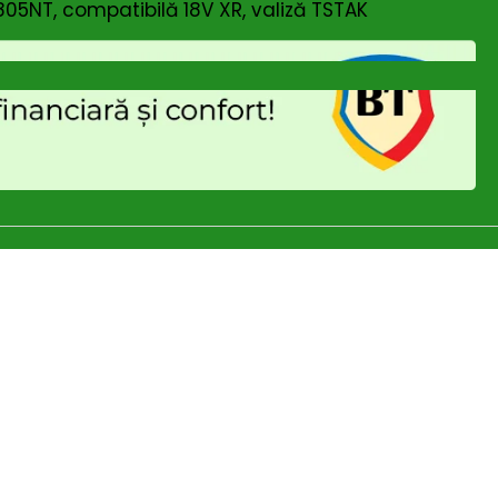
5NT, compatibilă 18V XR, valiză TSTAK
n inboxul tău!