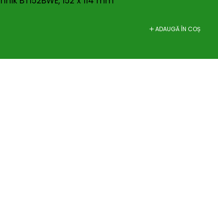
hnik BT152BWE, 152 x 114 mm
ADAUGĂ ÎN COȘ