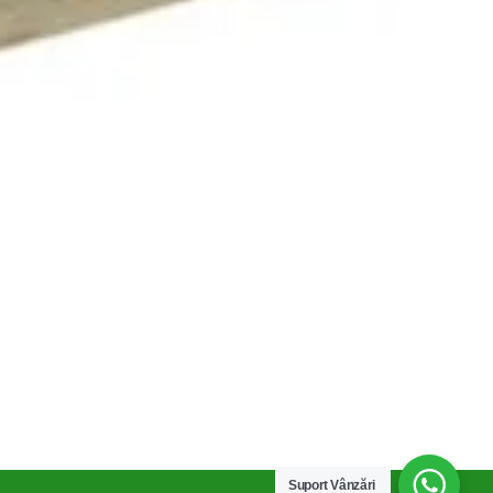
Compare
Remove all products
Suport Vânzări