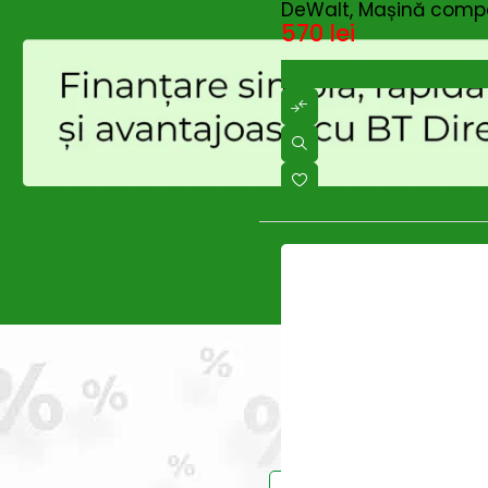
DeWalt, Mașină compac
Enoitalia
(0)
570
lei
EUROBOOR
(0)
Fierastraie cu acumulator
(0)
Fini
(30)
Flex
(392)
Gardelina
(122)
Generatoare
(0)
Generatoare - Diesel
(0)
Ghibli & Wirbel
(1)
Globiz
(0)
GREENFIELD
(13)
Grifo
(0)
Grillo
(6)
GROWATT
(0)
Gude
(1)
HANDY
(1)
Hecht
(0)
Huawei
(40)
HUSQVARNA
(0)
Hynduai
(0)
Prinde reduce
Hyundai
(69)
Intensiv
(0)