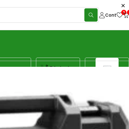
0
Cont
Show:
40
80
120
Sorteaza
Sortare implicită