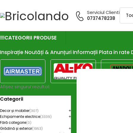
Serviciul Clienti
0737478238
CATEGORII PRODUSE
Inspirație
Noutăți & Anunțuri
Informații
Plata in rate
Afișez singurul rezultat
Categorii
Decor și mobilier
(307)
Echipamente electrice
(3339)
Fără categorie
(0)
Grădină și exterior
(1953)