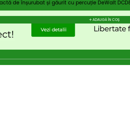
tă de înșurubat și găurit cu percuție DeWalt DCD80
ADAUGĂ ÎN COȘ
Abonează-te la newsletter!
ri exclusive, promoții speciale și cele mai noi produse direct î