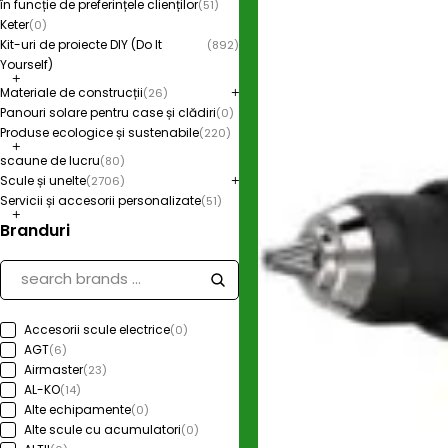
în funcție de preferințele clienților
(51)
Keter
(0)
Kit-uri de proiecte DIY (Do It
(892)
Yourself)
Materiale de construcții
(26)
Panouri solare pentru case și clădiri
(0)
Produse ecologice și sustenabile
(220)
scaune de lucru
(80)
Scule și unelte
(2706)
Servicii și accesorii personalizate
(51)
Branduri
Accesorii scule electrice
(0)
AGT
(6)
Airmaster
(23)
AL-KO
(14)
Alte echipamente
(0)
Alte scule cu acumulatori
(0)