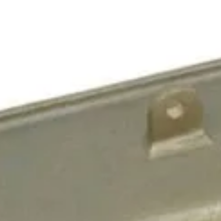
il de confirmare – finalizează abonarea și bucură-te de benef
Magazin
I
Despre noi
In
Termeni si Conditii
Pr
de bricolaj,
Politica de Confidentialitate
Pr
ele DIY (do-it-
Conditii generale de livrare
Pr
itatea, punând la
elte și materiale
Politica de cookie-uri
Sf
 un accent
Noutăți & Anunțuri Bricolando
Te
opune să inspire
or, indiferent de
Contacteaza-ne
Tu
Un