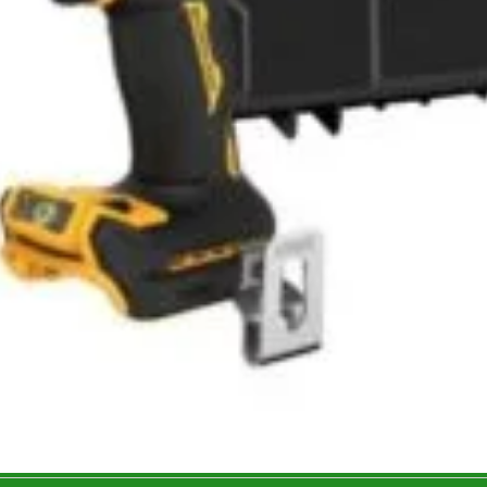
pe benzină - AGT 8203 HSB - Trifazat - AVR - 5,6 kW
ADAUGĂ ÎN COȘ