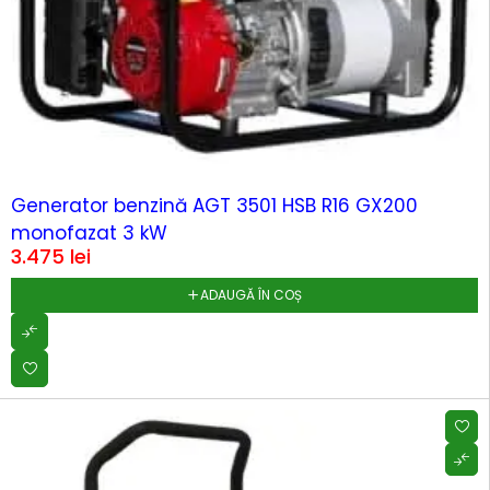
Generator benzină AGT 3501 HSB R16 GX200
monofazat 3 kW
3.475
lei
ADAUGĂ ÎN COȘ