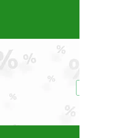
Intensiv_
(0)
Jasic
(0)
Karcher
(0)
KENDO
(0)
Konner & Sohnen
(0)
Kränzle
(1)
Kubota
(0)
Makita
(0)
Maruyama
(0)
Masalta
(0)
MASTER
(0)
Maxwell
Prinde reduce
(2)
MEDIA LINE
(2)
MTD
(0)
Nature Revolution
(0)
Oleo-Mac
(1)
Omac
(0)
Vei primi un ema
OMG
(1)
PERMOBIL
(1)
Polizoare cu acumulator
(0)
Power Queen
(11)
Powerplus
(2)
Pramac
(6)