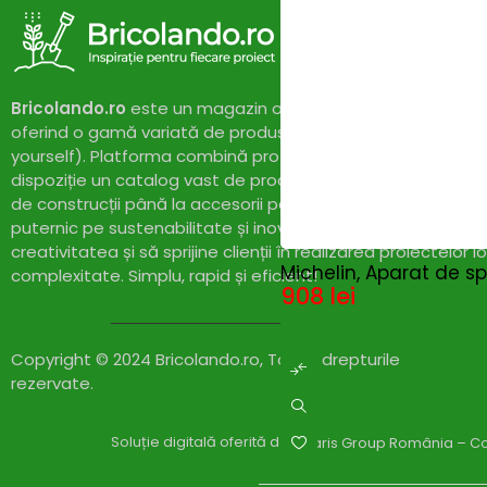
PROGARDEN
(4)
Proweld
(4)
Pubert
(0)
REDBACK
(0)
REMS
Bricolando.ro
este un magazin online dedicat pasionaților 
(0)
RENANIA
(0)
oferind o gamă variată de produse și soluții pentru proiect
Rotakt
(0)
yourself). Platforma combină profesionalismul cu accesibil
RoverPompe
(1)
dispoziție un catalog vast de produse de calitate, de la un
SAMSUNG
(0)
de construcții până la accesorii pentru casă și grădină. Cu
Scheppach
(5)
puternic pe sustenabilitate și inovație,
Bricolando.ro
își pr
Scule cu acumulatori
(0)
creativitatea și să sprijine clienții în realizarea proiectelor l
SECO
(3)
Michelin, Aparat de s
complexitate. Simplu, rapid și eficient!
SIGMA MGM
(0)
908
lei
Slefuitoare si rindele cu
(0)
acumulator
Solax Power
(20)
Copyright © 2024 Bricolando.ro, Toate drepturile
SOLO
(3)
rezervate.
Stager
(1)
STANLEY
(18)
Stanley Fatmax
(20)
Soluție digitală oferită de
Zylaris Group România – Co
STIHL
(0)
Strong by Bronto
(0)
Compare
(0)