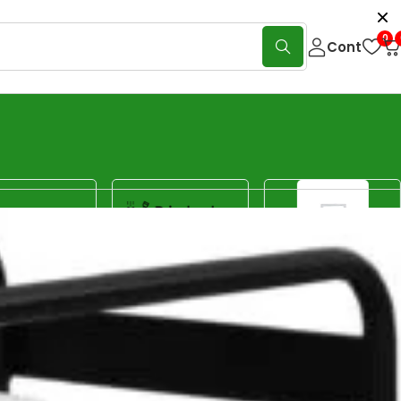
0
Cont
Show:
40
80
120
Sorteaza
Sortare implicită