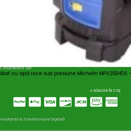
Magazin
I
Despre noi
In
Termeni si Conditii
Pr
de bricolaj,
Politica de Confidentialitate
Pr
ele DIY (do-it-
Conditii generale de livrare
Pr
itatea, punând la
elte și materiale
Politica de cookie-uri
Sf
 un accent
Noutăți & Anunțuri Bricolando
Te
opune să inspire
or, indiferent de
Contacteaza-ne
Tu
pălat cu apă rece sub presiune Michelin MPX25EHDS – 
Un
ADAUGĂ ÎN COȘ
nsultanță & Transformare Digitală