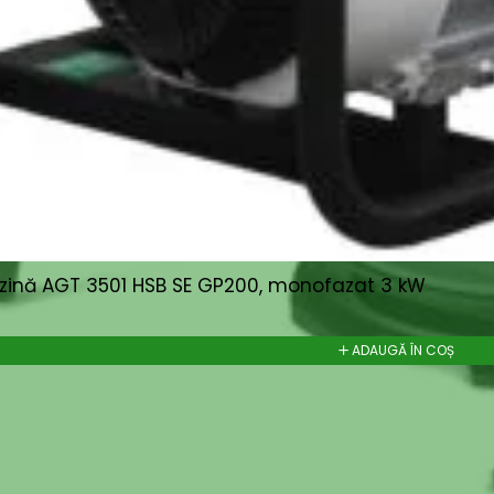
zină AGT 3501 HSB SE GP200, monofazat 3 kW
ADAUGĂ ÎN COȘ