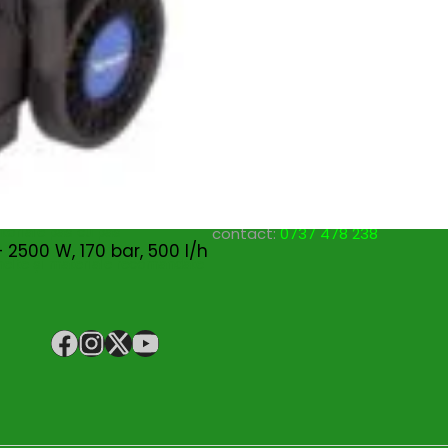
nspiratie
Contact
Bricolando.ro este o marca
ovație și sustenabilitate
inregistrata a societatii:
oiecte pentru avansați
KALKI DRIM MAGAZIN S.R.L.
oiecte pentru casă
CUI: RO42565965
oiecte pentru începători
Reg. Com.: J39/335/2020
aturi pentru grădinărit
Adresa: Str. Măgura 57F
ndințe DIY actuale
Localitate: FOCSANI,
VRANCEA
toriale pas cu pas
contact:
0737 478 238
2500 W, 170 bar, 500 l/h
elte și materiale recomandate