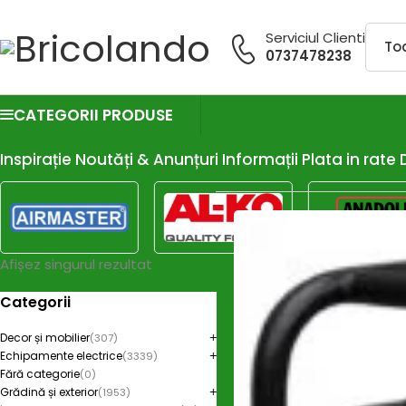
Serviciul Clienti
0737478238
CATEGORII PRODUSE
Inspirație
Noutăți & Anunțuri
Informații
Plata in rate
Afișez singurul rezultat
Categorii
Decor și mobilier
(307)
Echipamente electrice
(3339)
Fără categorie
(0)
Grădină și exterior
(1953)