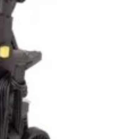
n inboxul tău!
iciile exclusive!