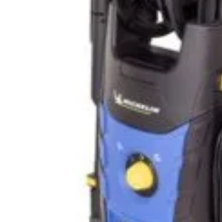
Abonează-te la newsletter!
ri exclusive, promoții speciale și cele mai noi produse direct î
il de confirmare – finalizează abonarea și bucură-te de benef