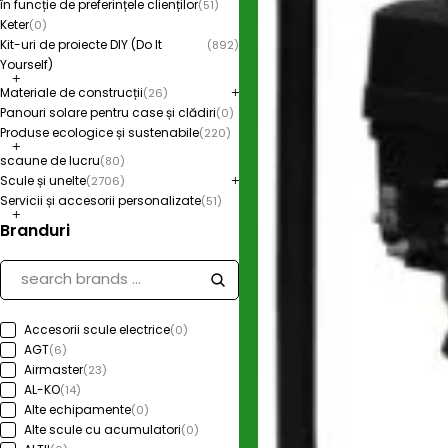
în funcție de preferințele clienților
(51)
Keter
(0)
Kit-uri de proiecte DIY (Do It
(892)
Yourself)
Materiale de construcții
(26)
Panouri solare pentru case și clădiri
(0)
Produse ecologice și sustenabile
(220)
scaune de lucru
(80)
Scule și unelte
(2706)
Servicii și accesorii personalizate
(51)
Branduri
Accesorii scule electrice
(0)
AGT
(6)
Airmaster
(23)
AL-KO
(14)
Alte echipamente
(0)
Alte scule cu acumulatori
(0)