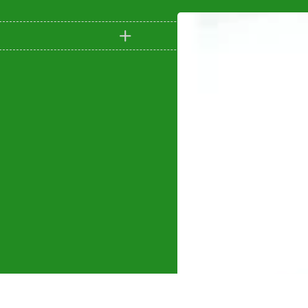
SUNPAL
(0)
Taifu
(0)
TEHNOWELD
(0)
Telwin
(22)
TEXAS
(3)
Trimmere si motocoase
(0)
TU-DEE DIAMOND
(0)
UNIOR
(0)
Wacker Neuson
(24)
Wasserkonig
(1)
Wolf-Garten
(0)
Wolfcraft
(2)
ZOBO
(0)
Zonetec
(6)