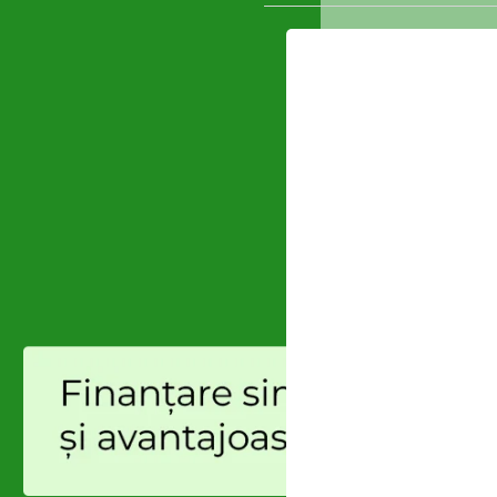
Enoitalia
(0)
EUROBOOR
(0)
SOLD OUT
Masina de spalat 
Fierastraie cu acumulator
(0)
2.229
lei
Fini
(30)
Branduri:
Stanley Fat
Flex
(392)
Gardelina
(122)
Generatoare
(0)
Generatoare - Diesel
(0)
Ghibli & Wirbel
(1)
Globiz
(0)
GREENFIELD
(13)
Grifo
(0)
Grillo
(6)
GROWATT
(0)
Gude
(1)
HANDY
(1)
Hecht
(0)
Huawei
(40)
HUSQVARNA
(0)
Hynduai
(0)
Hyundai
(69)
Intensiv
(0)