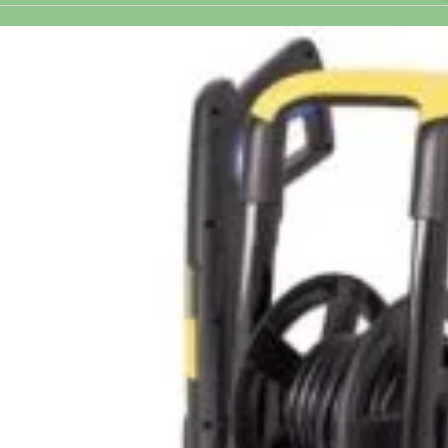
cu presiune profesionala Stanley Fatmax 2500W 150
max
CITEȘTE MAI MULT