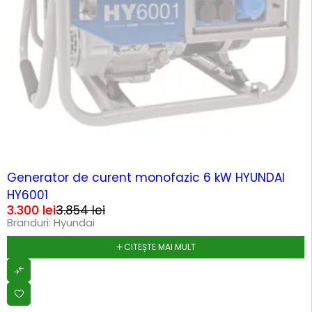
SOLD OUT
Generator de curent monofazic 6 kW HYUNDAI
HY6001
3.300
lei
3.854
lei
Branduri:
Hyundai
CITEȘTE MAI MULT