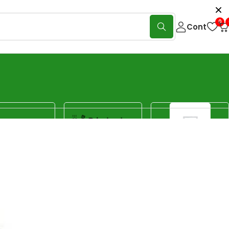
0
Cont
Show:
40
80
120
Sorteaza
Sortare implicită