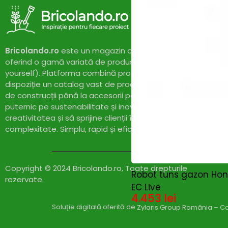
PROGARDEN
(4)
Proweld
(4)
Pubert
(0)
REDBACK
(0)
REMS
Bricolando.ro
este un magazin online dedicat pasionaților 
(0)
RENANIA
(0)
oferind o gamă variată de produse și soluții pentru proiect
Rotakt
(0)
yourself). Platforma combină profesionalismul cu accesibil
RoverPompe
(1)
dispoziție un catalog vast de produse de calitate, de la un
SAMSUNG
(0)
de construcții până la accesorii pentru casă și grădină. Cu
Scheppach
(5)
puternic pe sustenabilitate și inovație,
Bricolando.ro
își pr
Scule cu acumulatori
(0)
creativitatea și să sprijine clienții în realizarea proiectelor l
SECO
(3)
complexitate. Simplu, rapid și eficient!
SIGMA MGM
(0)
Slefuitoare si rindele cu
(0)
acumulator
Solax Power
(20)
Copyright © 2024 Bricolando.ro, Toate drepturile
SOLO
(3)
Robot tuns gazon Hond
rezervate.
Stager
(1)
EC Live
STANLEY
(18)
4.453
lei
Stanley Fatmax
(20)
Soluție digitală oferită de
Zylaris Group România – Co
STIHL
(0)
Strong by Bronto
(0)
Compare
(0)