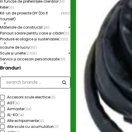
în funcție de preferințele clienților
(51)
Keter
(0)
Kit-uri de proiecte DIY (Do It
(892)
Yourself)
Materiale de construcții
(26)
Panouri solare pentru case și clădiri
(0)
Produse ecologice și sustenabile
(220)
scaune de lucru
(80)
Scule și unelte
(2706)
Servicii și accesorii personalizate
(51)
Branduri
Accesorii scule electrice
(0)
AGT
(6)
Airmaster
(23)
AL-KO
(14)
Alte echipamente
(0)
Alte scule cu acumulatori
(0)