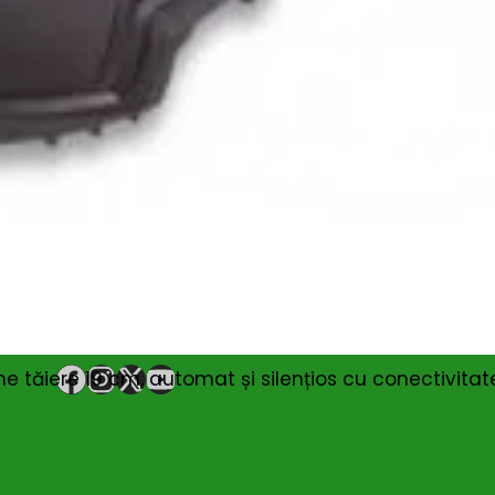
nspiratie
Contact
Bricolando.ro este o marca
ovație și sustenabilitate
inregistrata a societatii:
oiecte pentru avansați
KALKI DRIM MAGAZIN S.R.L.
oiecte pentru casă
CUI: RO42565965
oiecte pentru începători
Reg. Com.: J39/335/2020
aturi pentru grădinărit
Adresa: Str. Măgura 57F
ndințe DIY actuale
Localitate: FOCSANI,
VRANCEA
toriale pas cu pas
contact:
0737 478 238
elte și materiale recomandate
 tăiere 19 cm, automat și silențios cu conectivitat