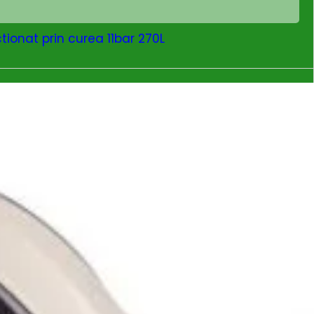
ionat prin curea 11bar 270L