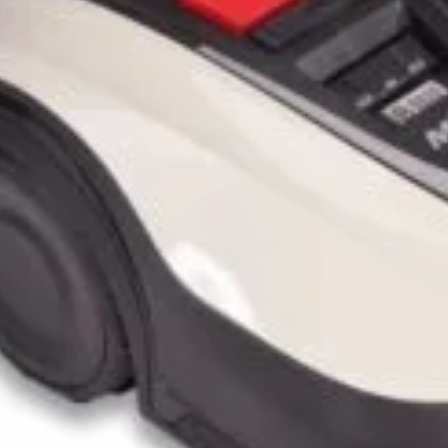
Abonează-te la newsletter!
ri exclusive, promoții speciale și cele mai noi produse direct î
il de confirmare – finalizează abonarea și bucură-te de benef