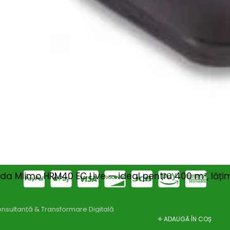
Magazin
I
Despre noi
In
Termeni si Conditii
Pr
de bricolaj,
Politica de Confidentialitate
Pr
ele DIY (do-it-
Conditii generale de livrare
Pr
itatea, punând la
elte și materiale
Politica de cookie-uri
Sf
 un accent
Noutăți & Anunțuri Bricolando
Te
opune să inspire
or, indiferent de
Contacteaza-ne
Tu
Un
a Miimo HRM40 EC Live — ideal pentru 400 m², lățime
nsultanță & Transformare Digitală
ADAUGĂ ÎN COȘ