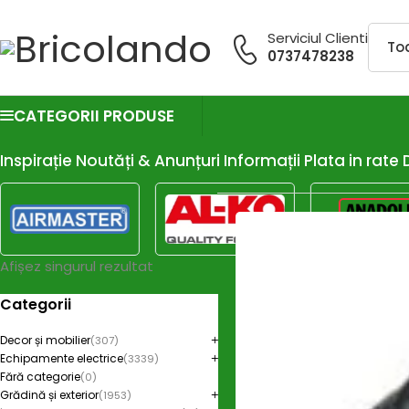
Serviciul Clienti
0737478238
CATEGORII PRODUSE
Inspirație
Noutăți & Anunțuri
Informații
Plata in rate
Afișez singurul rezultat
Categorii
Decor și mobilier
(307)
Echipamente electrice
(3339)
Fără categorie
(0)
Grădină și exterior
(1953)