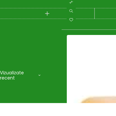
SUNPAL
(0)
Taifu
(0)
TEHNOWELD
(0)
Telwin
(22)
TEXAS
(3)
Trimmere si motocoase
(0)
TU-DEE DIAMOND
(0)
UNIOR
(0)
Wacker Neuson
(24)
Wasserkonig
(1)
Wolf-Garten
(0)
Wolfcraft
(2)
ZOBO
(0)
Zonetec
(6)
Vizualizate
recent