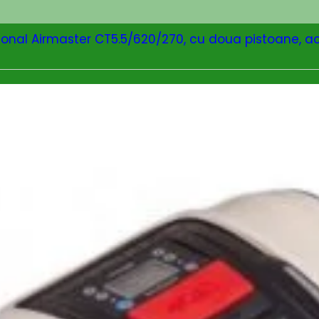
onal Airmaster CT5.5/620/270, cu doua pistoane, act
CITEȘTE MAI MULT