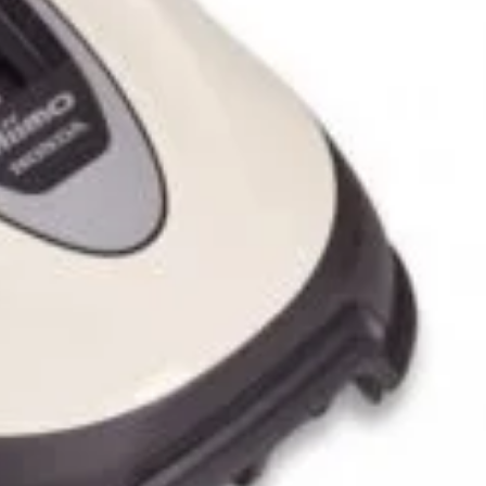
n inboxul tău!
iciile exclusive!