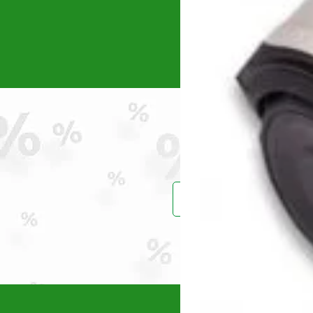
Intensiv_
(0)
Jasic
(0)
Karcher
(0)
KENDO
(0)
Konner & Sohnen
(0)
Kränzle
(1)
Kubota
(0)
Makita
(0)
Maruyama
(0)
Masalta
(0)
MASTER
(0)
Maxwell
Prinde reduce
(2)
MEDIA LINE
(2)
MTD
(0)
Nature Revolution
(0)
Oleo-Mac
(1)
Omac
(0)
Vei primi un ema
OMG
(1)
PERMOBIL
(1)
Polizoare cu acumulator
(0)
Power Queen
(11)
Powerplus
(2)
Pramac
(6)