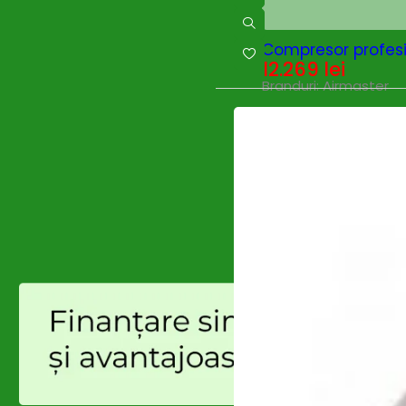
Enoitalia
(0)
EUROBOOR
(0)
SOLD OUT
Compresor profesi
Fierastraie cu acumulator
(0)
12.269
lei
Fini
(30)
Branduri:
Airmaster
Flex
(392)
Gardelina
(122)
Generatoare
(0)
Generatoare - Diesel
(0)
Ghibli & Wirbel
(1)
Globiz
(0)
GREENFIELD
(13)
Grifo
(0)
Grillo
(6)
GROWATT
(0)
Gude
(1)
HANDY
(1)
Hecht
(0)
Huawei
(40)
HUSQVARNA
(0)
Hynduai
(0)
Hyundai
(69)
Intensiv
(0)