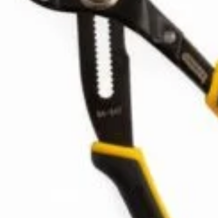
Abonează-te la newsletter!
ri exclusive, promoții speciale și cele mai noi produse direct î
il de confirmare – finalizează abonarea și bucură-te de benef