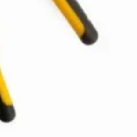
nspiratie
Contact
Bricolando.ro este o marca
ovație și sustenabilitate
inregistrata a societatii:
oiecte pentru avansați
KALKI DRIM MAGAZIN S.R.L.
oiecte pentru casă
CUI: RO42565965
oiecte pentru începători
Reg. Com.: J39/335/2020
aturi pentru grădinărit
Adresa: Str. Măgura 57F
ndințe DIY actuale
Localitate: FOCSANI,
VRANCEA
toriale pas cu pas
contact:
0737 478 238
elte și materiale recomandate