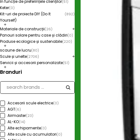
în funcție de preferințele clienților
(51)
Keter
(0)
Kit-uri de proiecte DIY (Do It
(892)
Yourself)
Materiale de construcții
(26)
Panouri solare pentru case și clădiri
(0)
Produse ecologice și sustenabile
(220)
scaune de lucru
(80)
Scule și unelte
(2706)
Servicii și accesorii personalizate
(51)
Branduri
Accesorii scule electrice
(0)
AGT
(6)
Airmaster
(23)
AL-KO
(14)
Alte echipamente
(0)
Alte scule cu acumulatori
(0)