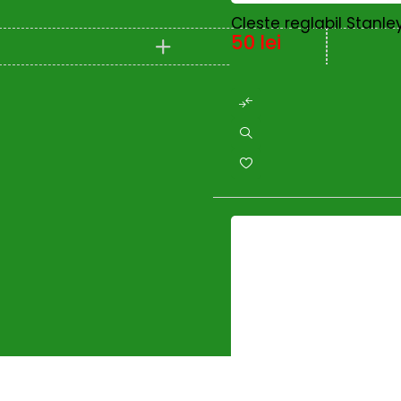
SUNPAL
(0)
Cleste reglabil Stan
Taifu
(0)
50
lei
TEHNOWELD
(0)
Telwin
(22)
TEXAS
(3)
Trimmere si motocoase
(0)
TU-DEE DIAMOND
(0)
UNIOR
(0)
Wacker Neuson
(24)
Wasserkonig
(1)
Wolf-Garten
(0)
Wolfcraft
(2)
ZOBO
(0)
Zonetec
(6)