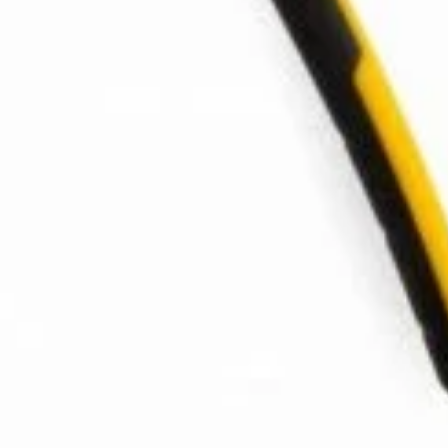
Magazin
I
Despre noi
In
Termeni si Conditii
Pr
de bricolaj,
Politica de Confidentialitate
Pr
ele DIY (do-it-
Conditii generale de livrare
Pr
itatea, punând la
elte și materiale
Politica de cookie-uri
Sf
 un accent
Noutăți & Anunțuri Bricolando
Te
opune să inspire
or, indiferent de
Contacteaza-ne
Tu
Un
nsultanță & Transformare Digitală