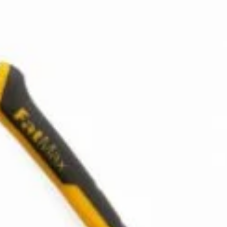
n inboxul tău!
iciile exclusive!