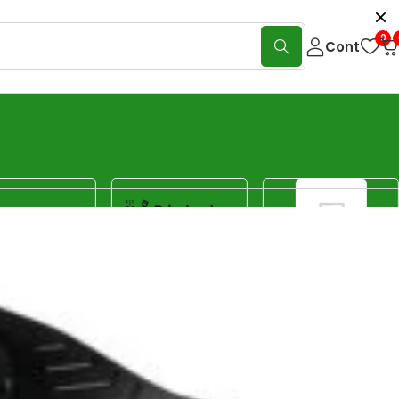
0
Cont
Show:
40
80
120
Sorteaza
Sortare implicită