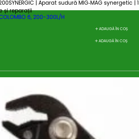
200SYNERGIC | Aparat sudură MIG‑MAG synergetic | 170
 și reparații
in COLOMBO 6, 200-300L/H
e
ADAUGĂ ÎN COȘ
ADAUGĂ ÎN COȘ