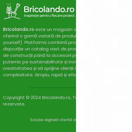
PROGARDEN
(4)
Proweld
(4)
Pubert
(0)
REDBACK
(0)
REMS
Bricolando.ro
este un magazin online dedicat pasionaților 
(0)
RENANIA
(0)
oferind o gamă variată de produse și soluții pentru proiect
Rotakt
(0)
yourself). Platforma combină profesionalismul cu accesibil
RoverPompe
(1)
dispoziție un catalog vast de produse de calitate, de la un
SAMSUNG
(0)
de construcții până la accesorii pentru casă și grădină. Cu
Scheppach
(5)
puternic pe sustenabilitate și inovație,
Bricolando.ro
își pr
Scule cu acumulatori
(0)
creativitatea și să sprijine clienții în realizarea proiectelor l
SECO
(3)
complexitate. Simplu, rapid și eficient!
SIGMA MGM
(0)
Slefuitoare si rindele cu
(0)
acumulator
Solax Power
(20)
Copyright © 2024 Bricolando.ro, Toate drepturile
SOLO
(3)
rezervate.
Stager
(1)
STANLEY
(18)
Stanley Fatmax
(20)
Soluție digitală oferită de
Zylaris Group România – Co
STIHL
(0)
Strong by Bronto
(0)
Compare
(0)