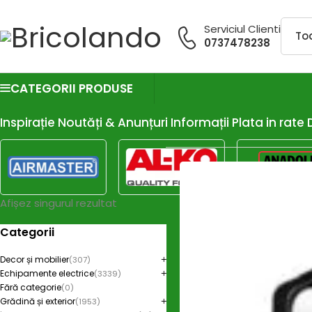
Serviciul Clienti
0737478238
CATEGORII PRODUSE
Inspirație
Noutăți & Anunțuri
Informații
Plata in rate
Afișez singurul rezultat
Categorii
Decor și mobilier
(307)
Echipamente electrice
(3339)
Fără categorie
(0)
Grădină și exterior
(1953)