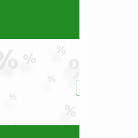
Intensiv_
(0)
Jasic
(0)
Karcher
(0)
KENDO
(0)
Konner & Sohnen
(0)
Kränzle
(1)
Kubota
(0)
Makita
(0)
Maruyama
(0)
Masalta
(0)
MASTER
(0)
Maxwell
Prinde reduce
(2)
MEDIA LINE
(2)
MTD
(0)
Nature Revolution
(0)
Oleo-Mac
(1)
Omac
(0)
Vei primi un ema
OMG
(1)
PERMOBIL
(1)
Polizoare cu acumulator
(0)
Power Queen
(11)
Powerplus
(2)
Pramac
(6)