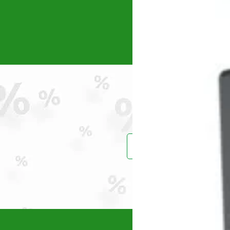
Intensiv_
(0)
Jasic
(0)
Karcher
(0)
KENDO
(0)
Konner & Sohnen
(0)
Kränzle
(1)
Kubota
(0)
Makita
(0)
Maruyama
(0)
Masalta
(0)
MASTER
(0)
Maxwell
Prinde reduce
(2)
MEDIA LINE
(2)
MTD
(0)
Nature Revolution
(0)
Oleo-Mac
(1)
Omac
(0)
Vei primi un ema
OMG
(1)
PERMOBIL
(1)
Polizoare cu acumulator
(0)
Power Queen
(11)
Powerplus
(2)
Pramac
(6)