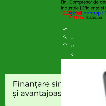
Fini, Compresor de aer 
Enoitalia
(0)
industrie | Eficiență și 
EUROBOOR
(0)
-9%
13.321
lei
Aparat de stropit 
Fierastraie cu acumulator
(0)
6.711
lei
Fini
7.382
lei
(30)
Branduri:
Gardelina
Flex
(392)
Gardelina
(122)
Generatoare
(0)
Generatoare - Diesel
(0)
Ghibli & Wirbel
(1)
Globiz
(0)
GREENFIELD
(13)
Grifo
(0)
Grillo
(6)
GROWATT
(0)
Gude
(1)
HANDY
(1)
Hecht
(0)
Huawei
(40)
HUSQVARNA
(0)
Hynduai
(0)
Hyundai
(69)
Intensiv
(0)