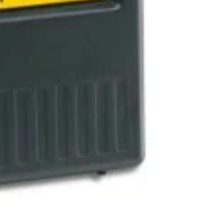
nspiratie
Contact
Bricolando.ro este o marca
ovație și sustenabilitate
inregistrata a societatii:
oiecte pentru avansați
KALKI DRIM MAGAZIN S.R.L.
oiecte pentru casă
CUI: RO42565965
oiecte pentru începători
Reg. Com.: J39/335/2020
aturi pentru grădinărit
Adresa: Str. Măgura 57F
ndințe DIY actuale
Localitate: FOCSANI,
VRANCEA
toriale pas cu pas
contact:
0737 478 238
elte și materiale recomandate