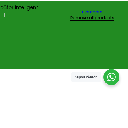
cător inteligent
Compare
Remove all products
Suport Vânzări