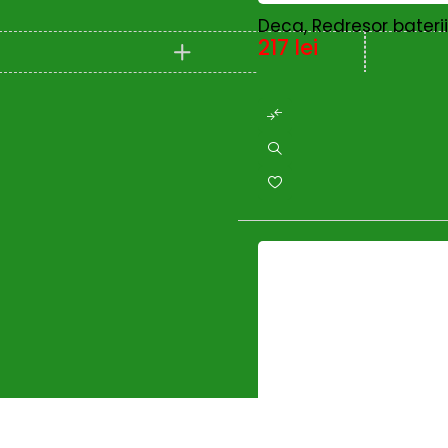
SUNPAL
(0)
Deca, Redresor bateri
Taifu
(0)
217
lei
TEHNOWELD
(0)
Telwin
(22)
TEXAS
(3)
Trimmere si motocoase
(0)
TU-DEE DIAMOND
(0)
UNIOR
(0)
Wacker Neuson
(24)
Wasserkonig
(1)
Wolf-Garten
(0)
Wolfcraft
(2)
ZOBO
(0)
Zonetec
(6)