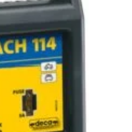
n inboxul tău!
iciile exclusive!