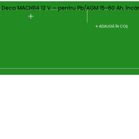
i Deca MACH114 12 V — pentru Pb/AGM 15–60 Ah, încăr
ADAUGĂ ÎN COȘ