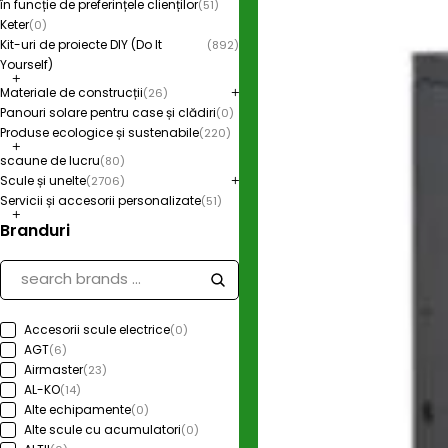
în funcție de preferințele clienților
(51)
Keter
(0)
Kit-uri de proiecte DIY (Do It
(892)
Yourself)
Materiale de construcții
(26)
Panouri solare pentru case și clădiri
(0)
Produse ecologice și sustenabile
(220)
scaune de lucru
(80)
Scule și unelte
(2706)
Servicii și accesorii personalizate
(51)
Branduri
Accesorii scule electrice
(0)
AGT
(6)
Airmaster
(23)
AL-KO
(14)
Alte echipamente
(0)
Alte scule cu acumulatori
(0)