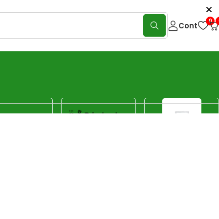
0
Cont
Show:
40
80
120
Sorteaza
Sortare implicită