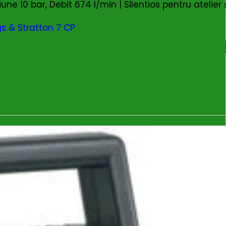
iune 10 bar, Debit 674 l/min | Silentios pentru atelier 
s & Stratton 7 CP