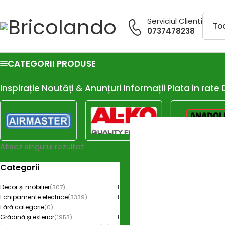
Serviciul Clienti
0737478238
CATEGORII PRODUSE
Inspirație
Noutăți & Anunțuri
Informații
Plata in rate
Afișez singurul rezultat
Categorii
Decor și mobilier
(307)
Echipamente electrice
(3339)
Fără categorie
(0)
Grădină și exterior
(1953)