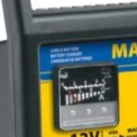
Abonează-te la newsletter!
ri exclusive, promoții speciale și cele mai noi produse direct î
il de confirmare – finalizează abonarea și bucură-te de benef