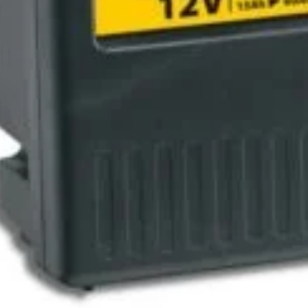
Magazin
I
Despre noi
In
Termeni si Conditii
Pr
de bricolaj,
Politica de Confidentialitate
Pr
ele DIY (do-it-
Conditii generale de livrare
Pr
itatea, punând la
elte și materiale
Politica de cookie-uri
Sf
 un accent
Noutăți & Anunțuri Bricolando
Te
opune să inspire
or, indiferent de
Contacteaza-ne
Tu
Un
nsultanță & Transformare Digitală