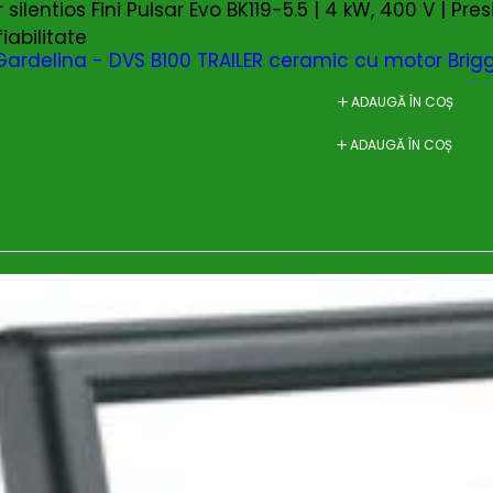
silentios Fini Pulsar Evo BK119-5.5 | 4 kW, 400 V | Pres
fiabilitate
Gardelina - DVS B100 TRAILER ceramic cu motor Brigg
ADAUGĂ ÎN COȘ
ADAUGĂ ÎN COȘ