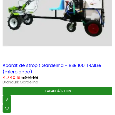
-9%
Aparat de stropit Gardelina - BSR 100 TRAILER
(microlance)
4.740
lei
5.214
lei
Branduri:
Gardelina
ADAUGĂ ÎN COȘ