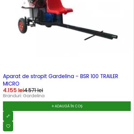
-9%
Aparat de stropit Gardelina - BSR 100 TRAILER
MICRO
4.155
lei
4.571
lei
Branduri:
Gardelina
ADAUGĂ ÎN COȘ