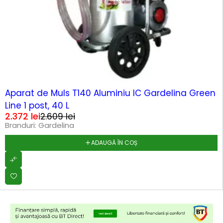
-9%
Aparat de Muls T140 Aluminiu IC Gardelina Green
Line 1 post, 40 L
2.372
lei
2.609
lei
Branduri:
Gardelina
ADAUGĂ ÎN COȘ