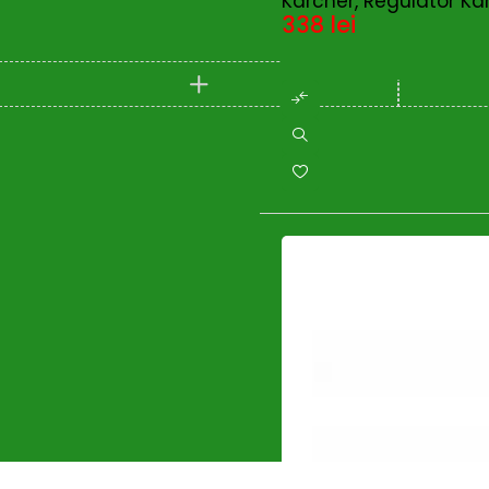
Karcher, Regulator Ka
SUNPAL
(0)
338
lei
Compare
(0)
Taifu
(0)
TEHNOWELD
(0)
Telwin
(22)
TEXAS
(3)
Trimmere si motocoase
(0)
TU-DEE DIAMOND
(0)
UNIOR
(0)
Wacker Neuson
(24)
Wasserkonig
(1)
Wolf-Garten
(0)
Wolfcraft
(2)
ZOBO
(0)
Zonetec
(6)