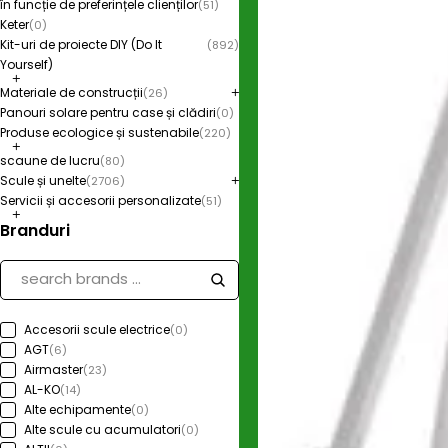
în funcție de preferințele clienților
(51)
Keter
(0)
Kit-uri de proiecte DIY (Do It
(892)
Yourself)
Materiale de construcții
(26)
Panouri solare pentru case și clădiri
(0)
Produse ecologice și sustenabile
(220)
scaune de lucru
(80)
Scule și unelte
(2706)
Servicii și accesorii personalizate
(51)
Branduri
Accesorii scule electrice
(0)
AGT
(6)
Airmaster
(23)
AL-KO
(14)
Alte echipamente
(0)
Alte scule cu acumulatori
(0)