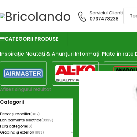
Serviciul Clienti
0737478238
CATEGORII PRODUSE
Inspirație
Noutăți & Anunțuri
Informații
Plata in rate
Afișez singurul rezultat
Categorii
Decor și mobilier
(307)
Echipamente electrice
(3339)
Fără categorie
(0)
Grădină și exterior
(1953)