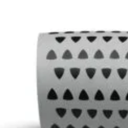
Abonează-te la newsletter!
ri exclusive, promoții speciale și cele mai noi produse direct î
il de confirmare – finalizează abonarea și bucură-te de benef