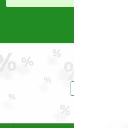
Intensiv_
(0)
Jasic
(0)
Karcher
(0)
KENDO
(0)
Konner & Sohnen
(0)
Kränzle
(1)
Kubota
(0)
Makita
(0)
Maruyama
(0)
Masalta
(0)
MASTER
(0)
Maxwell
(2)
MEDIA LINE
(2)
Prinde reduce
MTD
(0)
Nature Revolution
(0)
Oleo-Mac
(1)
Omac
(0)
OMG
(1)
Vei primi un ema
PERMOBIL
(1)
Polizoare cu acumulator
(0)
Power Queen
(11)
Powerplus
(2)
Pramac
(6)