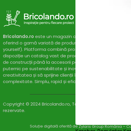
PROGARDEN
(4)
Proweld
(4)
Pubert
(0)
REDBACK
(0)
REMS
(0)
RENANIA
(0)
Bricolando.ro
este un magazin online dedicat pasionaților 
Rotakt
(0)
oferind o gamă variată de produse și soluții pentru proiect
RoverPompe
(1)
yourself). Platforma combină profesionalismul cu accesibil
SAMSUNG
(0)
dispoziție un catalog vast de produse de calitate, de la un
Scheppach
(5)
de construcții până la accesorii pentru casă și grădină. Cu
Scule cu acumulatori
(0)
puternic pe sustenabilitate și inovație,
Bricolando.ro
își pr
SECO
(3)
creativitatea și să sprijine clienții în realizarea proiectelor l
SIGMA MGM
(0)
complexitate. Simplu, rapid și eficient!
Slefuitoare si rindele cu
(0)
acumulator
Solax Power
(20)
SOLO
(3)
Copyright © 2024 Bricolando.ro, Toate drepturile
Stager
(1)
rezervate.
STANLEY
(18)
Stanley Fatmax
(20)
STIHL
(0)
Soluție digitală oferită de
Zylaris Group România – Co
Strong by Bronto
(0)