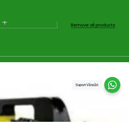
Compare
Remove all products
Suport Vânzări