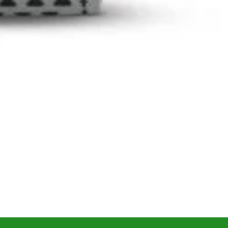
nspiratie
Contact
Bricolando.ro este o marca
ovație și sustenabilitate
inregistrata a societatii:
oiecte pentru avansați
KALKI DRIM MAGAZIN S.R.L.
oiecte pentru casă
CUI: RO42565965
oiecte pentru începători
Reg. Com.: J39/335/2020
aturi pentru grădinărit
Adresa: Str. Măgura 57F
ndințe DIY actuale
Localitate: FOCSANI,
VRANCEA
toriale pas cu pas
contact:
0737 478 238
elte și materiale recomandate