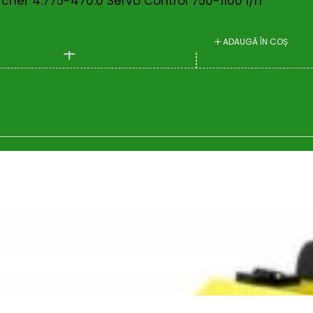
rcher 4.775-470.0 Servo Control 750-1100 l/h
ADAUGĂ ÎN COȘ