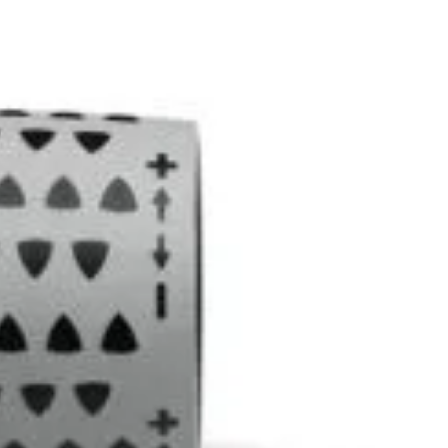
n inboxul tău!
iciile exclusive!