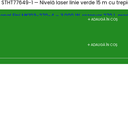
 STHT77649-1 — Nivelă laser linie verde 15 m cu trep
nal Fini MK103-270-4 – 3.000 W, rezervor 270 L, presi
ADAUGĂ ÎN COȘ
ADAUGĂ ÎN COȘ