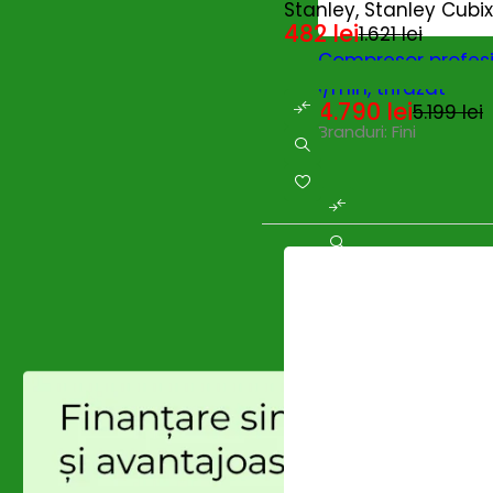
Stanley, Stanley Cubix
Enoitalia
(0)
482
lei
1.621
lei
EUROBOOR
(0)
-8%
Compresor profesio
Fierastraie cu acumulator
(0)
Fini
(30)
l/min, trifazat
Flex
(392)
4.790
lei
5.199
lei
Gardelina
(122)
Branduri:
Fini
Generatoare
(0)
Generatoare - Diesel
(0)
Ghibli & Wirbel
(1)
Globiz
(0)
GREENFIELD
(13)
Grifo
(0)
Grillo
(6)
GROWATT
(0)
Gude
(1)
HANDY
(1)
Hecht
(0)
Huawei
(40)
HUSQVARNA
(0)
Hynduai
(0)
Hyundai
(69)
Intensiv
(0)