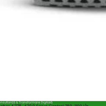
Magazin
I
Despre noi
In
Termeni si Conditii
Pr
de bricolaj,
Politica de Confidentialitate
Pr
ele DIY (do-it-
Conditii generale de livrare
Pr
itatea, punând la
elte și materiale
Politica de cookie-uri
Sf
 un accent
Noutăți & Anunțuri Bricolando
Te
opune să inspire
or, indiferent de
Contacteaza-ne
Tu
Un
nsultanță & Transformare Digitală