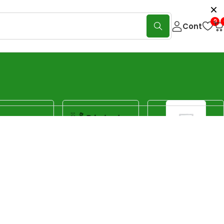
0
Cont
Show:
40
80
120
Sorteaza
Sortare implicită