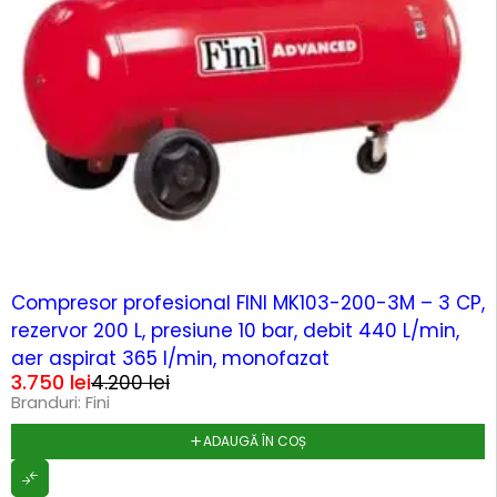
-11%
Compresor profesional FINI MK103-200-3M – 3 CP,
rezervor 200 L, presiune 10 bar, debit 440 L/min,
aer aspirat 365 l/min, monofazat
3.750
lei
4.200
lei
Branduri:
Fini
ADAUGĂ ÎN COȘ