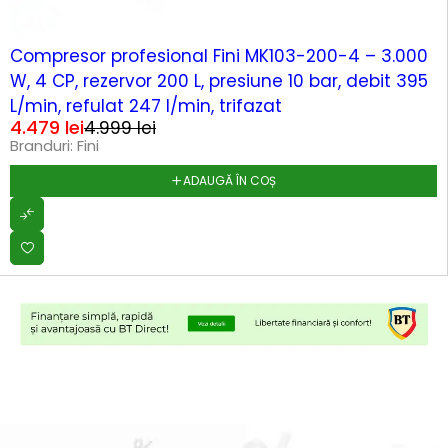
-10%
Compresor profesional Fini MK103-200-4 – 3.000
W, 4 CP, rezervor 200 L, presiune 10 bar, debit 395
L/min, refulat 247 l/min, trifazat
4.479
lei
4.999
lei
Branduri:
Fini
ADAUGĂ ÎN COȘ